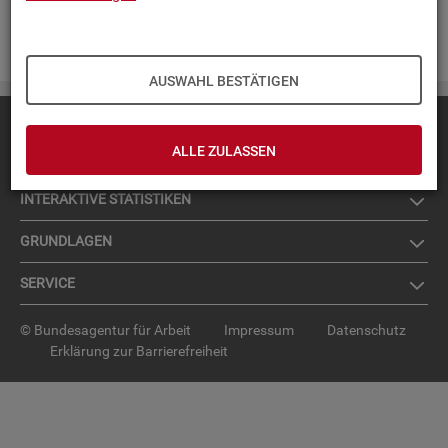
Zur An­mel­dung für den News­let­ter
.
AUSWAHL BESTÄTIGEN
Diese Seite
empfehlen
ALLE ZULASSEN
TOP-PRO­DUK­TE
IN­TER­AK­TI­VE STA­TIS­TI­KEN
GRUND­LA­GEN
SER­VICE
© Bundesagentur für Arbeit
Impressum
Datenschutz
Erklärung zur Barrierefreiheit