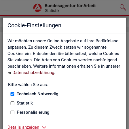
Service
Newsletter
Cookie-Einstellungen
News­let­ter Sta­tis­tik und Ar­beits­
Wir möchten unsere Online-Angebote auf Ihre Bedürfnisse
anpassen. Zu diesem Zweck setzen wir sogenannte
markt­be­richt­erstat­tung der BA
Cookies ein. Entscheiden Sie bitte selbst, welche Cookies
Sie zulassen. Die Arten von Cookies werden nachfolgend
Mit dem mo­nat­li­chen News­let­ter in­for­mie­ren wir Sie über
beschrieben. Weitere Informationen erhalten Sie in unserer
ver­schie­de­ne The­men und ak­tu­el­le Ent­wick­lun­gen.
Datenschutzerklärung
.
ak­tu­el­le Be­rich­te, wie z. B. den Mo­nats­be­richt und den BA-
Bitte wählen Sie aus:
Stel­len­in­dex "BA-X",
Technisch Notwendig
neue Ver­öf­fent­li­chun­gen,
Son­der­be­rich­te,
Statistik
Dienst­leis­tun­gen und
Personalisierung
an­de­re Neu­ig­kei­ten aus der Sta­tis­tik.
Die­ser Ser­vice ist selbst­ver­ständ­lich kos­ten­los.
Details anzeigen