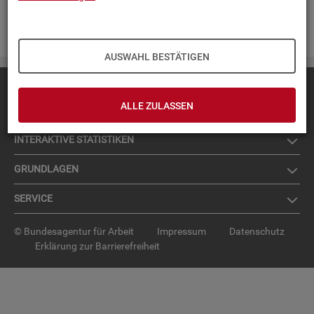
Zur An­mel­dung für den News­let­ter
.
AUSWAHL BESTÄTIGEN
Diese Seite
empfehlen
ALLE ZULASSEN
TOP-PRO­DUK­TE
IN­TER­AK­TI­VE STA­TIS­TI­KEN
GRUND­LA­GEN
SER­VICE
© Bundesagentur für Arbeit
Impressum
Datenschutz
Erklärung zur Barrierefreiheit