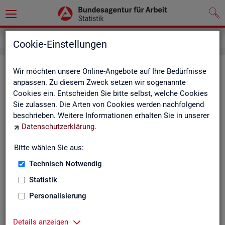
Service
Newsletter
Cookie-Einstellungen
News­let­ter Sta­tis­tik und Ar­beits­
Wir möchten unsere Online-Angebote auf Ihre Bedürfnisse
anpassen. Zu diesem Zweck setzen wir sogenannte
markt­be­richt­erstat­tung der BA
Cookies ein. Entscheiden Sie bitte selbst, welche Cookies
Sie zulassen. Die Arten von Cookies werden nachfolgend
Mit dem mo­nat­li­chen News­let­ter in­for­mie­ren wir Sie über
beschrieben. Weitere Informationen erhalten Sie in unserer
ver­schie­de­ne The­men und ak­tu­el­le Ent­wick­lun­gen.
Datenschutzerklärung
.
ak­tu­el­le Be­rich­te, wie z. B. den Mo­nats­be­richt und den BA-
Bitte wählen Sie aus:
Stel­len­in­dex "BA-X",
Technisch Notwendig
neue Ver­öf­fent­li­chun­gen,
Son­der­be­rich­te,
Statistik
Dienst­leis­tun­gen und
Personalisierung
an­de­re Neu­ig­kei­ten aus der Sta­tis­tik.
Die­ser Ser­vice ist selbst­ver­ständ­lich kos­ten­los.
Details anzeigen