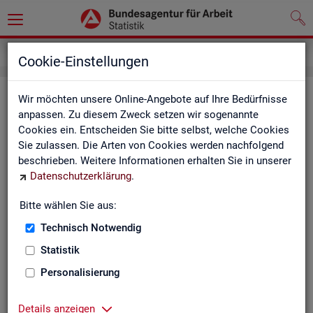
Service
Newsletter
Cookie-Einstellungen
News­let­ter Sta­tis­tik und Ar­beits­
Wir möchten unsere Online-Angebote auf Ihre Bedürfnisse
anpassen. Zu diesem Zweck setzen wir sogenannte
markt­be­richt­erstat­tung der BA
Cookies ein. Entscheiden Sie bitte selbst, welche Cookies
Sie zulassen. Die Arten von Cookies werden nachfolgend
Mit dem mo­nat­li­chen News­let­ter in­for­mie­ren wir Sie über
beschrieben. Weitere Informationen erhalten Sie in unserer
ver­schie­de­ne The­men und ak­tu­el­le Ent­wick­lun­gen.
Datenschutzerklärung
.
ak­tu­el­le Be­rich­te, wie z. B. den Mo­nats­be­richt und den BA-
Bitte wählen Sie aus:
Stel­len­in­dex "BA-X",
Technisch Notwendig
neue Ver­öf­fent­li­chun­gen,
Son­der­be­rich­te,
Statistik
Dienst­leis­tun­gen und
Personalisierung
an­de­re Neu­ig­kei­ten aus der Sta­tis­tik.
Die­ser Ser­vice ist selbst­ver­ständ­lich kos­ten­los.
Details anzeigen