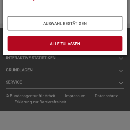
Zur An­mel­dung für den News­let­ter
.
AUSWAHL BESTÄTIGEN
Diese Seite
empfehlen
ALLE ZULASSEN
TOP-PRO­DUK­TE
IN­TER­AK­TI­VE STA­TIS­TI­KEN
GRUND­LA­GEN
SER­VICE
© Bundesagentur für Arbeit
Impressum
Datenschutz
Erklärung zur Barrierefreiheit