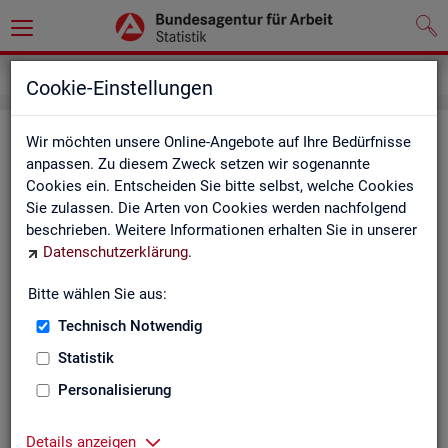
Service
Newsletter
Cookie-Einstellungen
News­let­ter Sta­tis­tik und Ar­beits­
Wir möchten unsere Online-Angebote auf Ihre Bedürfnisse
anpassen. Zu diesem Zweck setzen wir sogenannte
markt­be­richt­erstat­tung der BA
Cookies ein. Entscheiden Sie bitte selbst, welche Cookies
Sie zulassen. Die Arten von Cookies werden nachfolgend
Mit dem mo­nat­li­chen News­let­ter in­for­mie­ren wir Sie über
beschrieben. Weitere Informationen erhalten Sie in unserer
ver­schie­de­ne The­men und ak­tu­el­le Ent­wick­lun­gen.
Datenschutzerklärung
.
ak­tu­el­le Be­rich­te, wie z. B. den Mo­nats­be­richt und den BA-
Bitte wählen Sie aus:
Stel­len­in­dex "BA-X",
Technisch Notwendig
neue Ver­öf­fent­li­chun­gen,
Son­der­be­rich­te,
Statistik
Dienst­leis­tun­gen und
Personalisierung
an­de­re Neu­ig­kei­ten aus der Sta­tis­tik.
Die­ser Ser­vice ist selbst­ver­ständ­lich kos­ten­los.
Details anzeigen