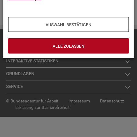
Zur An­mel­dung für den News­let­ter
.
AUSWAHL BESTÄTIGEN
Diese Seite
empfehlen
ALLE ZULASSEN
TOP-PRO­DUK­TE
IN­TER­AK­TI­VE STA­TIS­TI­KEN
GRUND­LA­GEN
SER­VICE
© Bundesagentur für Arbeit
Impressum
Datenschutz
Erklärung zur Barrierefreiheit