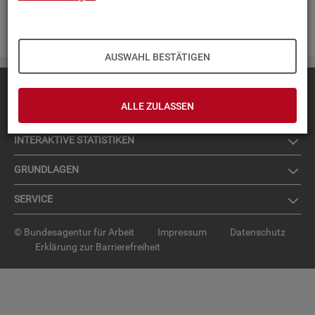
Zur An­mel­dung für den News­let­ter
.
AUSWAHL BESTÄTIGEN
Diese Seite
empfehlen
ALLE ZULASSEN
TOP-PRO­DUK­TE
IN­TER­AK­TI­VE STA­TIS­TI­KEN
GRUND­LA­GEN
SER­VICE
© Bundesagentur für Arbeit
Impressum
Datenschutz
Erklärung zur Barrierefreiheit