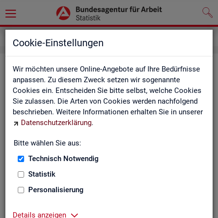
Service
Newsletter
Cookie-Einstellungen
News­let­ter Sta­tis­tik und Ar­beits­
Wir möchten unsere Online-Angebote auf Ihre Bedürfnisse
anpassen. Zu diesem Zweck setzen wir sogenannte
markt­be­richt­erstat­tung der BA
Cookies ein. Entscheiden Sie bitte selbst, welche Cookies
Sie zulassen. Die Arten von Cookies werden nachfolgend
Mit dem mo­nat­li­chen News­let­ter in­for­mie­ren wir Sie über
beschrieben. Weitere Informationen erhalten Sie in unserer
ver­schie­de­ne The­men und ak­tu­el­le Ent­wick­lun­gen.
Datenschutzerklärung
.
ak­tu­el­le Be­rich­te, wie z. B. den Mo­nats­be­richt und den BA-
Bitte wählen Sie aus:
Stel­len­in­dex "BA-X",
Technisch Notwendig
neue Ver­öf­fent­li­chun­gen,
Son­der­be­rich­te,
Statistik
Dienst­leis­tun­gen und
Personalisierung
an­de­re Neu­ig­kei­ten aus der Sta­tis­tik.
Die­ser Ser­vice ist selbst­ver­ständ­lich kos­ten­los.
Details anzeigen