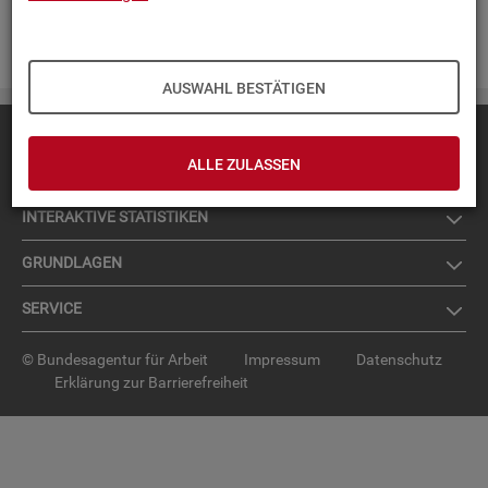
Zur An­mel­dung für den News­let­ter
.
AUSWAHL BESTÄTIGEN
Diese Seite
empfehlen
ALLE ZULASSEN
TOP-PRO­DUK­TE
IN­TER­AK­TI­VE STA­TIS­TI­KEN
GRUND­LA­GEN
SER­VICE
© Bundesagentur für Arbeit
Impressum
Datenschutz
Erklärung zur Barrierefreiheit