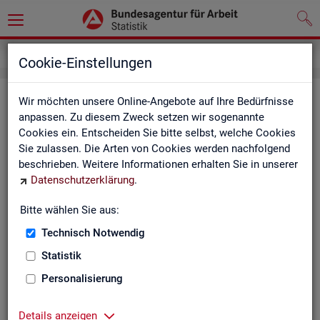
Service
Newsletter
Cookie-Einstellungen
News­let­ter Sta­tis­tik und Ar­beits­
Wir möchten unsere Online-Angebote auf Ihre Bedürfnisse
anpassen. Zu diesem Zweck setzen wir sogenannte
markt­be­richt­erstat­tung der BA
Cookies ein. Entscheiden Sie bitte selbst, welche Cookies
Sie zulassen. Die Arten von Cookies werden nachfolgend
Mit dem mo­nat­li­chen News­let­ter in­for­mie­ren wir Sie über
beschrieben. Weitere Informationen erhalten Sie in unserer
ver­schie­de­ne The­men und ak­tu­el­le Ent­wick­lun­gen.
Datenschutzerklärung
.
ak­tu­el­le Be­rich­te, wie z. B. den Mo­nats­be­richt und den BA-
Bitte wählen Sie aus:
Stel­len­in­dex "BA-X",
Technisch Notwendig
neue Ver­öf­fent­li­chun­gen,
Son­der­be­rich­te,
Statistik
Dienst­leis­tun­gen und
Personalisierung
an­de­re Neu­ig­kei­ten aus der Sta­tis­tik.
Die­ser Ser­vice ist selbst­ver­ständ­lich kos­ten­los.
Details anzeigen