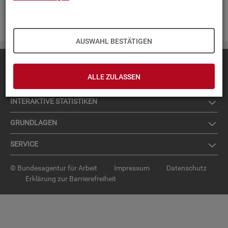
Zur An­mel­dung für den News­let­ter
.
AUSWAHL BESTÄTIGEN
Diese Seite
empfehlen
ALLE ZULASSEN
TOP-PRO­DUK­TE
IN­TER­AK­TI­VE STA­TIS­TI­KEN
GRUND­LA­GEN
SER­VICE
© Bundesagentur für Arbeit
Impressum
Datenschutz
Erklärung zur Barrierefreiheit