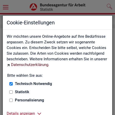
Service
Newsletter
Cookie-Einstellungen
News­let­ter Sta­tis­tik und Ar­beits­
Wir möchten unsere Online-Angebote auf Ihre Bedürfnisse
anpassen. Zu diesem Zweck setzen wir sogenannte
markt­be­richt­erstat­tung der BA
Cookies ein. Entscheiden Sie bitte selbst, welche Cookies
Sie zulassen. Die Arten von Cookies werden nachfolgend
Mit dem mo­nat­li­chen News­let­ter in­for­mie­ren wir Sie über
beschrieben. Weitere Informationen erhalten Sie in unserer
ver­schie­de­ne The­men und ak­tu­el­le Ent­wick­lun­gen.
Datenschutzerklärung
.
ak­tu­el­le Be­rich­te, wie z. B. den Mo­nats­be­richt und den BA-
Bitte wählen Sie aus:
Stel­len­in­dex "BA-X",
Technisch Notwendig
neue Ver­öf­fent­li­chun­gen,
Son­der­be­rich­te,
Statistik
Dienst­leis­tun­gen und
Personalisierung
an­de­re Neu­ig­kei­ten aus der Sta­tis­tik.
Die­ser Ser­vice ist selbst­ver­ständ­lich kos­ten­los.
Details anzeigen