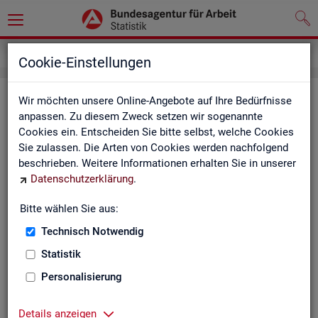
Service
Newsletter
Cookie-Einstellungen
News­let­ter Sta­tis­tik und Ar­beits­
Wir möchten unsere Online-Angebote auf Ihre Bedürfnisse
anpassen. Zu diesem Zweck setzen wir sogenannte
markt­be­richt­erstat­tung der BA
Cookies ein. Entscheiden Sie bitte selbst, welche Cookies
Sie zulassen. Die Arten von Cookies werden nachfolgend
Mit dem mo­nat­li­chen News­let­ter in­for­mie­ren wir Sie über
beschrieben. Weitere Informationen erhalten Sie in unserer
ver­schie­de­ne The­men und ak­tu­el­le Ent­wick­lun­gen.
Datenschutzerklärung
.
ak­tu­el­le Be­rich­te, wie z. B. den Mo­nats­be­richt und den BA-
Bitte wählen Sie aus:
Stel­len­in­dex "BA-X",
Technisch Notwendig
neue Ver­öf­fent­li­chun­gen,
Son­der­be­rich­te,
Statistik
Dienst­leis­tun­gen und
Personalisierung
an­de­re Neu­ig­kei­ten aus der Sta­tis­tik.
Die­ser Ser­vice ist selbst­ver­ständ­lich kos­ten­los.
Details anzeigen