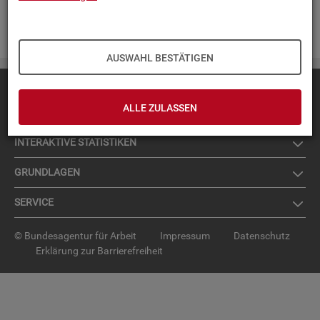
Zur An­mel­dung für den News­let­ter
.
AUSWAHL BESTÄTIGEN
Diese Seite
empfehlen
ALLE ZULASSEN
TOP-PRO­DUK­TE
IN­TER­AK­TI­VE STA­TIS­TI­KEN
GRUND­LA­GEN
SER­VICE
© Bundesagentur für Arbeit
Impressum
Datenschutz
Erklärung zur Barrierefreiheit