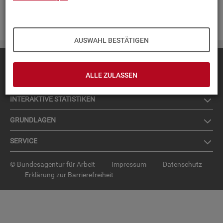
Zur An­mel­dung für den News­let­ter
.
AUSWAHL BESTÄTIGEN
Diese Seite
empfehlen
ALLE ZULASSEN
TOP-PRO­DUK­TE
IN­TER­AK­TI­VE STA­TIS­TI­KEN
GRUND­LA­GEN
SER­VICE
© Bundesagentur für Arbeit
Impressum
Datenschutz
Erklärung zur Barrierefreiheit