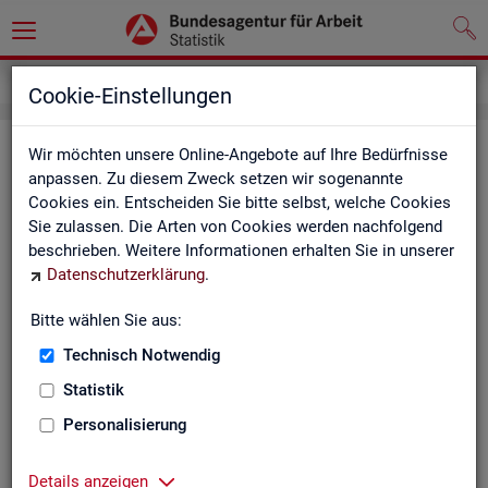
Service
Newsletter
Cookie-Einstellungen
News­let­ter Sta­tis­tik und Ar­beits­
Wir möchten unsere Online-Angebote auf Ihre Bedürfnisse
anpassen. Zu diesem Zweck setzen wir sogenannte
markt­be­richt­erstat­tung der BA
Cookies ein. Entscheiden Sie bitte selbst, welche Cookies
Sie zulassen. Die Arten von Cookies werden nachfolgend
Mit dem mo­nat­li­chen News­let­ter in­for­mie­ren wir Sie über
beschrieben. Weitere Informationen erhalten Sie in unserer
ver­schie­de­ne The­men und ak­tu­el­le Ent­wick­lun­gen.
Datenschutzerklärung
.
ak­tu­el­le Be­rich­te, wie z. B. den Mo­nats­be­richt und den BA-
Bitte wählen Sie aus:
Stel­len­in­dex "BA-X",
Technisch Notwendig
neue Ver­öf­fent­li­chun­gen,
Son­der­be­rich­te,
Statistik
Dienst­leis­tun­gen und
Personalisierung
an­de­re Neu­ig­kei­ten aus der Sta­tis­tik.
Die­ser Ser­vice ist selbst­ver­ständ­lich kos­ten­los.
Details anzeigen