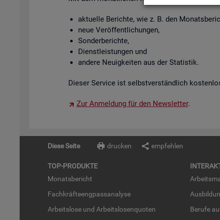
ak­tu­el­le Be­rich­te, wie z. B. den Mo­nats­be­
neue Ver­öf­fent­li­chun­gen,
Son­der­be­rich­te,
Dienst­leis­tun­gen und
an­de­re Neu­ig­kei­ten aus der Sta­tis­tik.
Die­ser Ser­vice ist selbst­ver­ständ­lich kos­ten­lo
Zur An­mel­dung für den News­let­ter
.
Diese Seite
drucken
empfehlen
TOP-PRO­DUK­TE
IN­TER­AK­
Mo­nats­be­richt
Ar­beits­ma
Fach­kräf­te­eng­pass­ana­ly­se
Aus­bil­du
Ar­beits­lo­se und Ar­beits­lo­sen­quo­ten
Be­ru­fe a