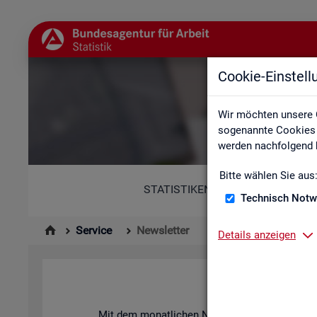
Cookie-Einstel
Wir möchten unsere 
sogenannte Cookies e
werden nachfolgend b
Bitte wählen Sie aus
STATISTIKEN
Technisch Notw
Service
Newsletter
Details anzeigen
News­let­ter 
Mit dem mo­nat­li­chen News­let­ter in­for­mie­ren 