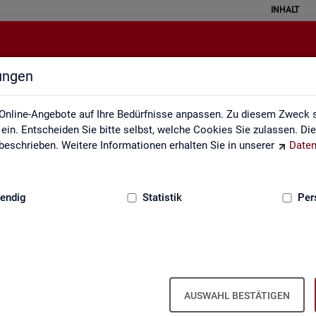
INHALT
lungen
Newsletter
Online-Angebote auf Ihre Bedürfnisse anpassen. Zu diesem Zweck s
in. Entscheiden Sie bitte selbst, welche Cookies Sie zulassen. Di
eschrieben. Weitere Informationen erhalten Sie in unserer
Daten
:
GRUNDLAGEN
endig
Statistik
Per
Sta­tis­tik und Ar­beits­markt­be­richt­erst
AUSWAHL BESTÄTIGEN
wir Sie über ver­schie­de­ne The­men und ak­tu­el­le Ent­wick­lun­gen.