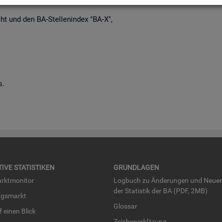
richt und den BA-Stel­len­in­dex "BA-X",
s.
TI­VE STA­TIS­TI­KEN
GRUND­LA­GEN
rkt­mo­ni­tor
Log­buch zu Än­de­run­gen und Neue­
der Sta­tis­tik der BA (PDF, 2MB)
ngs­markt
Glos­sar
uf einen Blick
Zei­chen­er­klä­rung