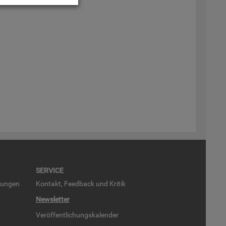
SER­VICE
run­gen
Kon­takt, Feed­back und Kri­tik
News­let­ter
Ver­öf­fent­li­chungs­ka­len­der