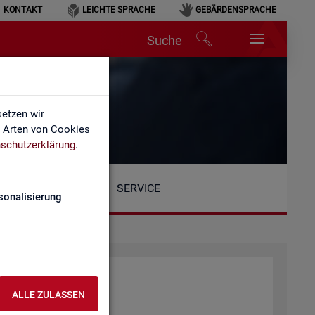
KONTAKT
LEICHTE SPRACHE
GEBÄRDENSPRACHE
Suche
etzen wir
e Arten von Cookies
schutzerklärung
.
SERVICE
sonalisierung
at­tung der BA
ALLE ZULASSEN