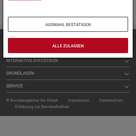
Zur An­mel­dung für den News­let­ter
.
AUSWAHL BESTÄTIGEN
Diese Seite
empfehlen
ALLE ZULASSEN
TOP-PRO­DUK­TE
IN­TER­AK­TI­VE STA­TIS­TI­KEN
GRUND­LA­GEN
SER­VICE
© Bundesagentur für Arbeit
Impressum
Datenschutz
Erklärung zur Barrierefreiheit