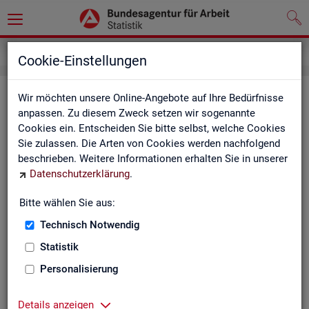
Service
Newsletter
Cookie-Einstellungen
News­let­ter Sta­tis­tik und Ar­beits­
Wir möchten unsere Online-Angebote auf Ihre Bedürfnisse
anpassen. Zu diesem Zweck setzen wir sogenannte
markt­be­richt­erstat­tung der BA
Cookies ein. Entscheiden Sie bitte selbst, welche Cookies
Sie zulassen. Die Arten von Cookies werden nachfolgend
Mit dem mo­nat­li­chen News­let­ter in­for­mie­ren wir Sie über
beschrieben. Weitere Informationen erhalten Sie in unserer
ver­schie­de­ne The­men und ak­tu­el­le Ent­wick­lun­gen.
Datenschutzerklärung
.
ak­tu­el­le Be­rich­te, wie z. B. den Mo­nats­be­richt und den BA-
Bitte wählen Sie aus:
Stel­len­in­dex "BA-X",
Technisch Notwendig
neue Ver­öf­fent­li­chun­gen,
Son­der­be­rich­te,
Statistik
Dienst­leis­tun­gen und
Personalisierung
an­de­re Neu­ig­kei­ten aus der Sta­tis­tik.
Die­ser Ser­vice ist selbst­ver­ständ­lich kos­ten­los.
Details anzeigen