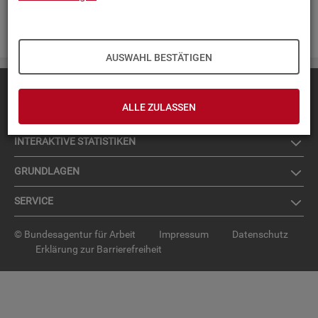
Zur An­mel­dung für den News­let­ter
.
AUSWAHL BESTÄTIGEN
Diese Seite
empfehlen
ALLE ZULASSEN
TOP-PRO­DUK­TE
IN­TER­AK­TI­VE STA­TIS­TI­KEN
GRUND­LA­GEN
SER­VICE
© Bundesagentur für Arbeit
Impressum
Datenschutz
Erklärung zur Barrierefreiheit