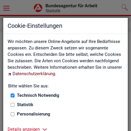
Service
Newsletter
Cookie-Einstellungen
News­let­ter Sta­tis­tik und Ar­beits­
Wir möchten unsere Online-Angebote auf Ihre Bedürfnisse
anpassen. Zu diesem Zweck setzen wir sogenannte
markt­be­richt­erstat­tung der BA
Cookies ein. Entscheiden Sie bitte selbst, welche Cookies
Sie zulassen. Die Arten von Cookies werden nachfolgend
Mit dem mo­nat­li­chen News­let­ter in­for­mie­ren wir Sie über
beschrieben. Weitere Informationen erhalten Sie in unserer
ver­schie­de­ne The­men und ak­tu­el­le Ent­wick­lun­gen.
Datenschutzerklärung
.
ak­tu­el­le Be­rich­te, wie z. B. den Mo­nats­be­richt und den BA-
Bitte wählen Sie aus:
Stel­len­in­dex "BA-X",
Technisch Notwendig
neue Ver­öf­fent­li­chun­gen,
Son­der­be­rich­te,
Statistik
Dienst­leis­tun­gen und
Personalisierung
an­de­re Neu­ig­kei­ten aus der Sta­tis­tik.
Die­ser Ser­vice ist selbst­ver­ständ­lich kos­ten­los.
Details anzeigen