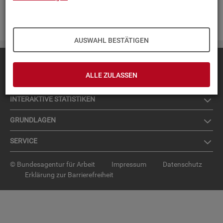
Zur An­mel­dung für den News­let­ter
.
AUSWAHL BESTÄTIGEN
Diese Seite
empfehlen
ALLE ZULASSEN
TOP-PRO­DUK­TE
IN­TER­AK­TI­VE STA­TIS­TI­KEN
GRUND­LA­GEN
SER­VICE
© Bundesagentur für Arbeit
Impressum
Datenschutz
Erklärung zur Barrierefreiheit