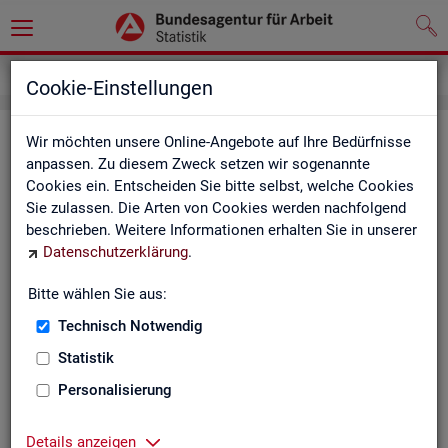
Service
Newsletter
Cookie-Einstellungen
News­let­ter Sta­tis­tik und Ar­beits­
Wir möchten unsere Online-Angebote auf Ihre Bedürfnisse
anpassen. Zu diesem Zweck setzen wir sogenannte
markt­be­richt­erstat­tung der BA
Cookies ein. Entscheiden Sie bitte selbst, welche Cookies
Sie zulassen. Die Arten von Cookies werden nachfolgend
Mit dem mo­nat­li­chen News­let­ter in­for­mie­ren wir Sie über
beschrieben. Weitere Informationen erhalten Sie in unserer
ver­schie­de­ne The­men und ak­tu­el­le Ent­wick­lun­gen.
Datenschutzerklärung
.
ak­tu­el­le Be­rich­te, wie z. B. den Mo­nats­be­richt und den BA-
Bitte wählen Sie aus:
Stel­len­in­dex "BA-X",
Technisch Notwendig
neue Ver­öf­fent­li­chun­gen,
Son­der­be­rich­te,
Statistik
Dienst­leis­tun­gen und
Personalisierung
an­de­re Neu­ig­kei­ten aus der Sta­tis­tik.
Die­ser Ser­vice ist selbst­ver­ständ­lich kos­ten­los.
Details anzeigen