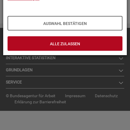
Zur An­mel­dung für den News­let­ter
.
AUSWAHL BESTÄTIGEN
Diese Seite
empfehlen
ALLE ZULASSEN
TOP-PRO­DUK­TE
IN­TER­AK­TI­VE STA­TIS­TI­KEN
GRUND­LA­GEN
SER­VICE
© Bundesagentur für Arbeit
Impressum
Datenschutz
Erklärung zur Barrierefreiheit