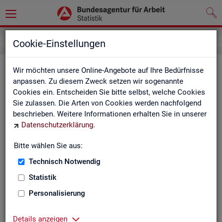
Service
Newsletter
Cookie-Einstellungen
News­let­ter Sta­tis­tik und Ar­beits­
Wir möchten unsere Online-Angebote auf Ihre Bedürfnisse
anpassen. Zu diesem Zweck setzen wir sogenannte
markt­be­richt­erstat­tung der BA
Cookies ein. Entscheiden Sie bitte selbst, welche Cookies
Sie zulassen. Die Arten von Cookies werden nachfolgend
Mit dem mo­nat­li­chen News­let­ter in­for­mie­ren wir Sie über
beschrieben. Weitere Informationen erhalten Sie in unserer
ver­schie­de­ne The­men und ak­tu­el­le Ent­wick­lun­gen.
Datenschutzerklärung
.
ak­tu­el­le Be­rich­te, wie z. B. den Mo­nats­be­richt und den BA-
Bitte wählen Sie aus:
Stel­len­in­dex "BA-X",
Technisch Notwendig
neue Ver­öf­fent­li­chun­gen,
Son­der­be­rich­te,
Statistik
Dienst­leis­tun­gen und
Personalisierung
an­de­re Neu­ig­kei­ten aus der Sta­tis­tik.
Die­ser Ser­vice ist selbst­ver­ständ­lich kos­ten­los.
Details anzeigen