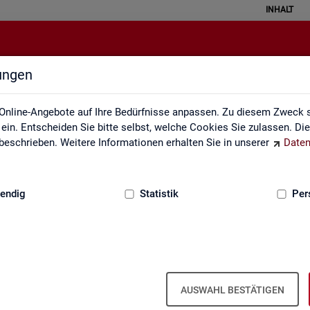
INHALT
lungen
Newsletter
Online-Angebote auf Ihre Bedürfnisse anpassen. Zu diesem Zweck s
in. Entscheiden Sie bitte selbst, welche Cookies Sie zulassen. Di
eschrieben. Weitere Informationen erhalten Sie in unserer
Daten
:
GRUNDLAGEN
endig
Statistik
Per
Sta­tis­tik und Ar­beits­markt­be­richt­erst
AUSWAHL BESTÄTIGEN
wir Sie über ver­schie­de­ne The­men und ak­tu­el­le Ent­wick­lun­gen.