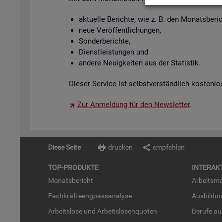
ak­tu­el­le Be­rich­te, wie z. B. den Mo­nats­be­
neue Ver­öf­fent­li­chun­gen,
Son­der­be­rich­te,
Dienst­leis­tun­gen und
an­de­re Neu­ig­kei­ten aus der Sta­tis­tik.
Die­ser Ser­vice ist selbst­ver­ständ­lich kos­ten­lo
Zur An­mel­dung für den News­let­ter
.
Diese Seite
drucken
empfehlen
TOP-PRO­DUK­TE
IN­TER­AK­
Mo­nats­be­richt
Ar­beits­ma
Fach­kräf­te­eng­pass­ana­ly­se
Aus­bil­du
Ar­beits­lo­se und Ar­beits­lo­sen­quo­ten
Be­ru­fe a