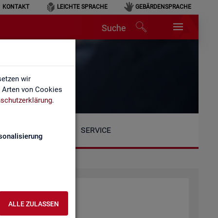
KONTAKT
LEICHTE SPRACHE
GEBÄRDENSPRACHE
Suche
etzen wir
e Arten von Cookies
schutzerklärung
.
SERVICE
sonalisierung
at­tung der BA
ALLE ZULASSEN