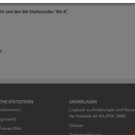
richt und den BA-Stel­len­in­dex "BA-X",
s.
TI­VE STA­TIS­TI­KEN
GRUND­LA­GEN
rkt­mo­ni­tor
Log­buch zu Än­de­run­gen und Neue­
der Sta­tis­tik der BA (PDF, 2MB)
ngs­markt
Glos­sar
uf einen Blick
Zei­chen­er­klä­rung