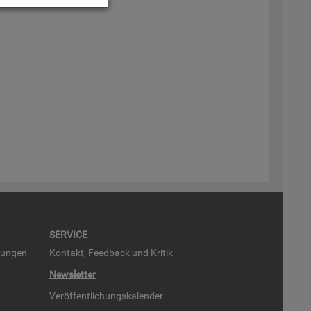
SER­VICE
run­gen
Kon­takt, Feed­back und Kri­tik
News­let­ter
Ver­öf­fent­li­chungs­ka­len­der