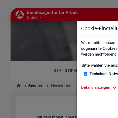
Cookie-Einstel
Wir möchten unsere 
sogenannte Cookies e
werden nachfolgend b
Bitte wählen Sie aus
STATISTIKEN
Technisch Notw
Service
Newsletter
Details anzeigen
News­let­ter 
Mit dem mo­nat­li­chen News­let­ter in­for­mie­ren 