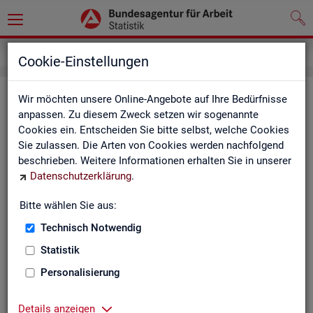
Service
Newsletter
Cookie-Einstellungen
News­let­ter Sta­tis­tik und Ar­beits­
Wir möchten unsere Online-Angebote auf Ihre Bedürfnisse
anpassen. Zu diesem Zweck setzen wir sogenannte
markt­be­richt­erstat­tung der BA
Cookies ein. Entscheiden Sie bitte selbst, welche Cookies
Sie zulassen. Die Arten von Cookies werden nachfolgend
Mit dem mo­nat­li­chen News­let­ter in­for­mie­ren wir Sie über
beschrieben. Weitere Informationen erhalten Sie in unserer
ver­schie­de­ne The­men und ak­tu­el­le Ent­wick­lun­gen.
Datenschutzerklärung
.
ak­tu­el­le Be­rich­te, wie z. B. den Mo­nats­be­richt und den BA-
Bitte wählen Sie aus:
Stel­len­in­dex "BA-X",
Technisch Notwendig
neue Ver­öf­fent­li­chun­gen,
Son­der­be­rich­te,
Statistik
Dienst­leis­tun­gen und
Personalisierung
an­de­re Neu­ig­kei­ten aus der Sta­tis­tik.
Die­ser Ser­vice ist selbst­ver­ständ­lich kos­ten­los.
Details anzeigen