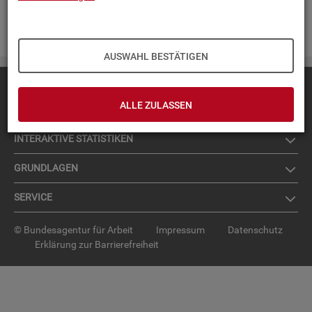
Zur An­mel­dung für den News­let­ter
.
AUSWAHL BESTÄTIGEN
Diese Seite
empfehlen
ALLE ZULASSEN
TOP-PRO­DUK­TE
IN­TER­AK­TI­VE STA­TIS­TI­KEN
GRUND­LA­GEN
SER­VICE
© Bundesagentur für Arbeit
Impressum
Datenschutz
Erklärung zur Barrierefreiheit