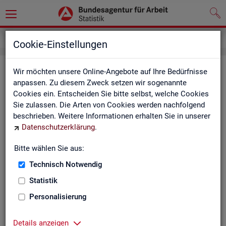
Service
Newsletter
Cookie-Einstellungen
News­let­ter Sta­tis­tik und Ar­beits­
Wir möchten unsere Online-Angebote auf Ihre Bedürfnisse
anpassen. Zu diesem Zweck setzen wir sogenannte
markt­be­richt­erstat­tung der BA
Cookies ein. Entscheiden Sie bitte selbst, welche Cookies
Sie zulassen. Die Arten von Cookies werden nachfolgend
Mit dem mo­nat­li­chen News­let­ter in­for­mie­ren wir Sie über
beschrieben. Weitere Informationen erhalten Sie in unserer
ver­schie­de­ne The­men und ak­tu­el­le Ent­wick­lun­gen.
Datenschutzerklärung
.
ak­tu­el­le Be­rich­te, wie z. B. den Mo­nats­be­richt und den BA-
Bitte wählen Sie aus:
Stel­len­in­dex "BA-X",
Technisch Notwendig
neue Ver­öf­fent­li­chun­gen,
Son­der­be­rich­te,
Statistik
Dienst­leis­tun­gen und
Personalisierung
an­de­re Neu­ig­kei­ten aus der Sta­tis­tik.
Die­ser Ser­vice ist selbst­ver­ständ­lich kos­ten­los.
Details anzeigen