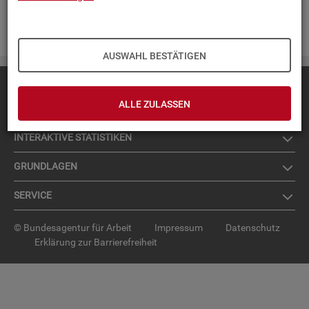
Zur An­mel­dung für den News­let­ter
.
AUSWAHL BESTÄTIGEN
Diese Seite
empfehlen
ALLE ZULASSEN
TOP-PRO­DUK­TE
IN­TER­AK­TI­VE STA­TIS­TI­KEN
GRUND­LA­GEN
SER­VICE
© Bundesagentur für Arbeit
Impressum
Datenschutz
Erklärung zur Barrierefreiheit