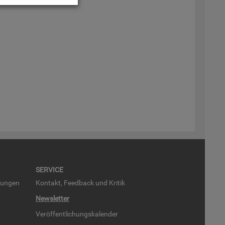
SER­VICE
run­gen
Kon­takt, Feed­back und Kri­tik
News­let­ter
Ver­öf­fent­li­chungs­ka­len­der