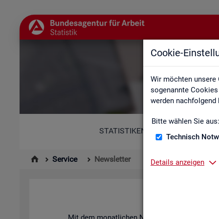
Cookie-Einstel
Wir möchten unsere 
sogenannte Cookies e
werden nachfolgend b
Bitte wählen Sie aus
STATISTIKEN
Technisch Notw
Service
Newsletter
Details anzeigen
News­let­ter 
Mit dem mo­nat­li­chen News­let­ter in­for­mie­ren 