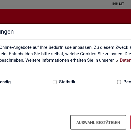
INHALT
lungen
Newsletter
Online-Angebote auf Ihre Bedürfnisse anpassen. Zu diesem Zweck s
in. Entscheiden Sie bitte selbst, welche Cookies Sie zulassen. Di
eschrieben. Weitere Informationen erhalten Sie in unserer
Daten
:
GRUNDLAGEN
endig
Statistik
Per
Sta­tis­tik und Ar­beits­markt­be­richt­erst
AUSWAHL BESTÄTIGEN
wir Sie über ver­schie­de­ne The­men und ak­tu­el­le Ent­wick­lun­gen.