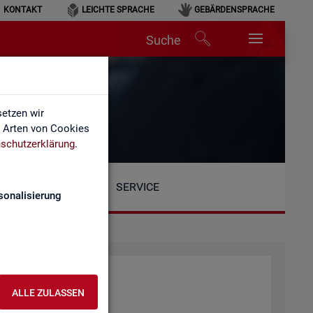
KONTAKT
LEICHTE SPRACHE
GEBÄRDENSPRACHE
Suche
etzen wir
e Arten von Cookies
schutzerklärung
.
SERVICE
sonalisierung
at­tung der BA
ALLE ZULASSEN