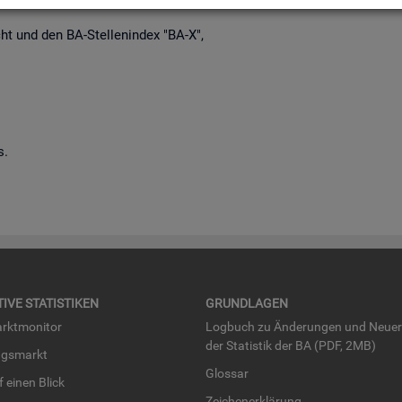
richt und den BA-Stel­len­in­dex "BA-X",
s.
TI­VE STA­TIS­TI­KEN
GRUND­LA­GEN
rkt­mo­ni­tor
Log­buch zu Än­de­run­gen und Neue­
der Sta­tis­tik der BA (PDF, 2MB)
ngs­markt
Glos­sar
uf einen Blick
Zei­chen­er­klä­rung