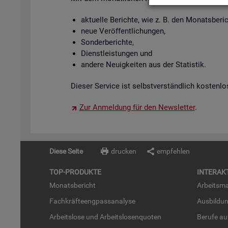
ak­tu­el­le Be­rich­te, wie z. B. den Mo­nats­be­
neue Ver­öf­fent­li­chun­gen,
Son­der­be­rich­te,
Dienst­leis­tun­gen und
an­de­re Neu­ig­kei­ten aus der Sta­tis­tik.
Die­ser Ser­vice ist selbst­ver­ständ­lich kos­ten­lo
Zur An­mel­dung für den News­let­ter
.
Diese Seite
drucken
empfehlen
TOP-PRO­DUK­TE
IN­TER­AK­
Mo­nats­be­richt
Ar­beits­ma
Fach­kräf­te­eng­pass­ana­ly­se
Aus­bil­du
Ar­beits­lo­se und Ar­beits­lo­sen­quo­ten
Be­ru­fe a