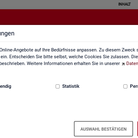
INHALT
lungen
Newsletter
Online-Angebote auf Ihre Bedürfnisse anpassen. Zu diesem Zweck s
in. Entscheiden Sie bitte selbst, welche Cookies Sie zulassen. Di
eschrieben. Weitere Informationen erhalten Sie in unserer
Daten
:
GRUNDLAGEN
endig
Statistik
Per
Sta­tis­tik und Ar­beits­markt­be­richt­erst
AUSWAHL BESTÄTIGEN
wir Sie über ver­schie­de­ne The­men und ak­tu­el­le Ent­wick­lun­gen.