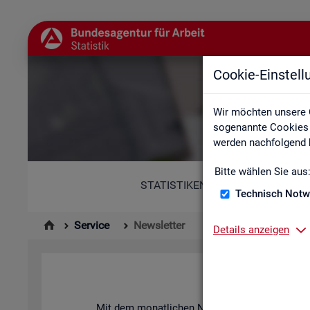
Cookie-Einstel
Wir möchten unsere 
sogenannte Cookies e
werden nachfolgend b
Bitte wählen Sie aus
STATISTIKEN
Technisch Notw
Service
Newsletter
Details anzeigen
News­let­ter 
Mit dem mo­nat­li­chen News­let­ter in­for­mie­ren 