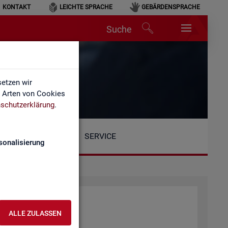
KONTAKT
LEICHTE SPRACHE
GEBÄRDENSPRACHE
Suche
etzen wir
e Arten von Cookies
schutzerklärung
.
SERVICE
sonalisierung
at­tung der BA
ALLE ZULASSEN