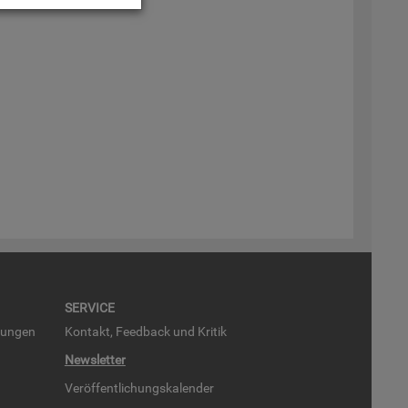
SER­VICE
run­gen
Kon­takt, Feed­back und Kri­tik
News­let­ter
Ver­öf­fent­li­chungs­ka­len­der