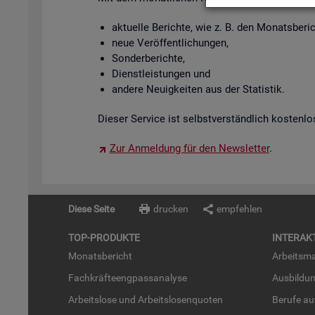
ak­tu­el­le Be­rich­te, wie z. B. den Mo­nats­be­
neue Ver­öf­fent­li­chun­gen,
Son­der­be­rich­te,
Dienst­leis­tun­gen und
an­de­re Neu­ig­kei­ten aus der Sta­tis­tik.
Die­ser Ser­vice ist selbst­ver­ständ­lich kos­ten­lo
Zur An­mel­dung für den News­let­ter
.
Diese Seite
drucken
empfehlen
TOP-PRO­DUK­TE
IN­TER­AK­
Mo­nats­be­richt
Ar­beits­ma
Fach­kräf­te­eng­pass­ana­ly­se
Aus­bil­du
Ar­beits­lo­se und Ar­beits­lo­sen­quo­ten
Be­ru­fe a