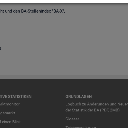
richt und den BA-Stel­len­in­dex "BA-X",
s.
TI­VE STA­TIS­TI­KEN
GRUND­LA­GEN
rkt­mo­ni­tor
Log­buch zu Än­de­run­gen und Neue­
der Sta­tis­tik der BA (PDF, 2MB)
ngs­markt
Glos­sar
uf einen Blick
Zei­chen­er­klä­rung