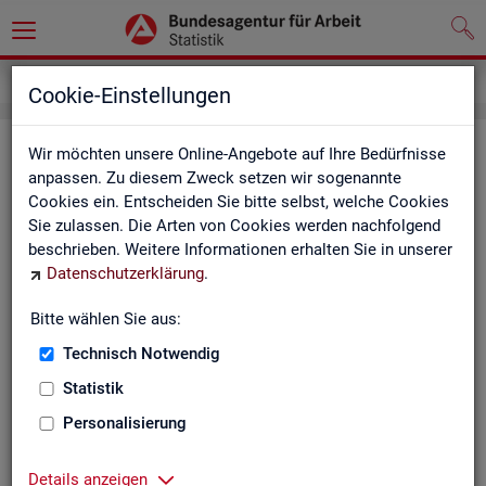
Service
Newsletter
Cookie-Einstellungen
News­let­ter Sta­tis­tik und Ar­beits­
Wir möchten unsere Online-Angebote auf Ihre Bedürfnisse
anpassen. Zu diesem Zweck setzen wir sogenannte
markt­be­richt­erstat­tung der BA
Cookies ein. Entscheiden Sie bitte selbst, welche Cookies
Sie zulassen. Die Arten von Cookies werden nachfolgend
Mit dem mo­nat­li­chen News­let­ter in­for­mie­ren wir Sie über
beschrieben. Weitere Informationen erhalten Sie in unserer
ver­schie­de­ne The­men und ak­tu­el­le Ent­wick­lun­gen.
Datenschutzerklärung
.
ak­tu­el­le Be­rich­te, wie z. B. den Mo­nats­be­richt und den BA-
Bitte wählen Sie aus:
Stel­len­in­dex "BA-X",
Technisch Notwendig
neue Ver­öf­fent­li­chun­gen,
Son­der­be­rich­te,
Statistik
Dienst­leis­tun­gen und
Personalisierung
an­de­re Neu­ig­kei­ten aus der Sta­tis­tik.
Die­ser Ser­vice ist selbst­ver­ständ­lich kos­ten­los.
Details anzeigen