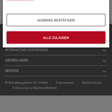
Zur An­mel­dung für den News­let­ter
.
AUSWAHL BESTÄTIGEN
Diese Seite
empfehlen
ALLE ZULASSEN
TOP-PRO­DUK­TE
IN­TER­AK­TI­VE STA­TIS­TI­KEN
GRUND­LA­GEN
SER­VICE
© Bundesagentur für Arbeit
Impressum
Datenschutz
Erklärung zur Barrierefreiheit