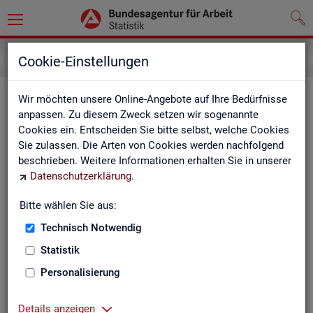
Service
Newsletter
Cookie-Einstellungen
News­let­ter Sta­tis­tik und Ar­beits­
Wir möchten unsere Online-Angebote auf Ihre Bedürfnisse
anpassen. Zu diesem Zweck setzen wir sogenannte
markt­be­richt­erstat­tung der BA
Cookies ein. Entscheiden Sie bitte selbst, welche Cookies
Sie zulassen. Die Arten von Cookies werden nachfolgend
Mit dem mo­nat­li­chen News­let­ter in­for­mie­ren wir Sie über
beschrieben. Weitere Informationen erhalten Sie in unserer
ver­schie­de­ne The­men und ak­tu­el­le Ent­wick­lun­gen.
Datenschutzerklärung
.
ak­tu­el­le Be­rich­te, wie z. B. den Mo­nats­be­richt und den BA-
Bitte wählen Sie aus:
Stel­len­in­dex "BA-X",
Technisch Notwendig
neue Ver­öf­fent­li­chun­gen,
Son­der­be­rich­te,
Statistik
Dienst­leis­tun­gen und
Personalisierung
an­de­re Neu­ig­kei­ten aus der Sta­tis­tik.
Die­ser Ser­vice ist selbst­ver­ständ­lich kos­ten­los.
Details anzeigen