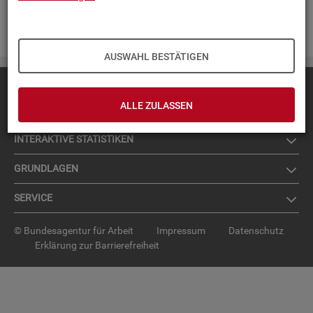
Zur An­mel­dung für den News­let­ter
.
AUSWAHL BESTÄTIGEN
Diese Seite
empfehlen
ALLE ZULASSEN
TOP-PRO­DUK­TE
IN­TER­AK­TI­VE STA­TIS­TI­KEN
GRUND­LA­GEN
SER­VICE
© Bundesagentur für Arbeit
Impressum
Datenschutz
Erklärung zur Barrierefreiheit