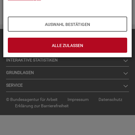
Zur An­mel­dung für den News­let­ter
.
AUSWAHL BESTÄTIGEN
Diese Seite
empfehlen
ALLE ZULASSEN
TOP-PRO­DUK­TE
IN­TER­AK­TI­VE STA­TIS­TI­KEN
GRUND­LA­GEN
SER­VICE
© Bundesagentur für Arbeit
Impressum
Datenschutz
Erklärung zur Barrierefreiheit