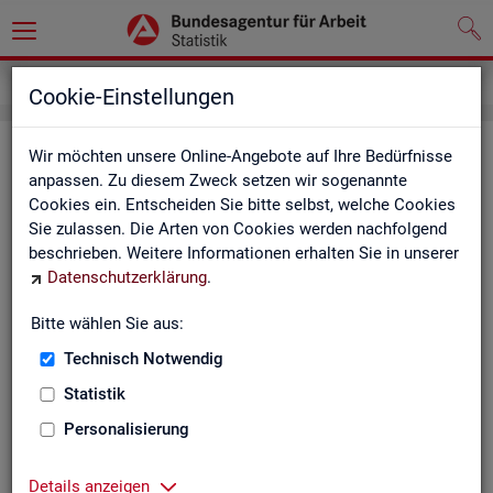
Service
Newsletter
Cookie-Einstellungen
News­let­ter Sta­tis­tik und Ar­beits­
Wir möchten unsere Online-Angebote auf Ihre Bedürfnisse
anpassen. Zu diesem Zweck setzen wir sogenannte
markt­be­richt­erstat­tung der BA
Cookies ein. Entscheiden Sie bitte selbst, welche Cookies
Sie zulassen. Die Arten von Cookies werden nachfolgend
Mit dem mo­nat­li­chen News­let­ter in­for­mie­ren wir Sie über
beschrieben. Weitere Informationen erhalten Sie in unserer
ver­schie­de­ne The­men und ak­tu­el­le Ent­wick­lun­gen.
Datenschutzerklärung
.
ak­tu­el­le Be­rich­te, wie z. B. den Mo­nats­be­richt und den BA-
Bitte wählen Sie aus:
Stel­len­in­dex "BA-X",
Technisch Notwendig
neue Ver­öf­fent­li­chun­gen,
Son­der­be­rich­te,
Statistik
Dienst­leis­tun­gen und
Personalisierung
an­de­re Neu­ig­kei­ten aus der Sta­tis­tik.
Die­ser Ser­vice ist selbst­ver­ständ­lich kos­ten­los.
Details anzeigen