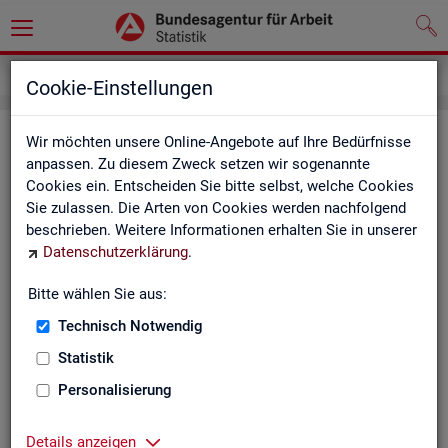
Service
Newsletter
Cookie-Einstellungen
News­let­ter Sta­tis­tik und Ar­beits­
Wir möchten unsere Online-Angebote auf Ihre Bedürfnisse
anpassen. Zu diesem Zweck setzen wir sogenannte
markt­be­richt­erstat­tung der BA
Cookies ein. Entscheiden Sie bitte selbst, welche Cookies
Sie zulassen. Die Arten von Cookies werden nachfolgend
Mit dem mo­nat­li­chen News­let­ter in­for­mie­ren wir Sie über
beschrieben. Weitere Informationen erhalten Sie in unserer
ver­schie­de­ne The­men und ak­tu­el­le Ent­wick­lun­gen.
Datenschutzerklärung
.
ak­tu­el­le Be­rich­te, wie z. B. den Mo­nats­be­richt und den BA-
Bitte wählen Sie aus:
Stel­len­in­dex "BA-X",
Technisch Notwendig
neue Ver­öf­fent­li­chun­gen,
Son­der­be­rich­te,
Statistik
Dienst­leis­tun­gen und
Personalisierung
an­de­re Neu­ig­kei­ten aus der Sta­tis­tik.
Die­ser Ser­vice ist selbst­ver­ständ­lich kos­ten­los.
Details anzeigen