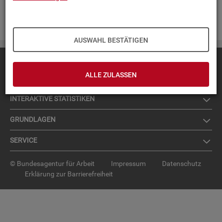
Zur An­mel­dung für den News­let­ter
.
AUSWAHL BESTÄTIGEN
Diese Seite
empfehlen
ALLE ZULASSEN
TOP-PRO­DUK­TE
IN­TER­AK­TI­VE STA­TIS­TI­KEN
GRUND­LA­GEN
SER­VICE
© Bundesagentur für Arbeit
Impressum
Datenschutz
Erklärung zur Barrierefreiheit