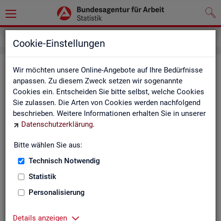
Service
Newsletter
Cookie-Einstellungen
News­let­ter Sta­tis­tik und Ar­beits­
Wir möchten unsere Online-Angebote auf Ihre Bedürfnisse
anpassen. Zu diesem Zweck setzen wir sogenannte
markt­be­richt­erstat­tung der BA
Cookies ein. Entscheiden Sie bitte selbst, welche Cookies
Sie zulassen. Die Arten von Cookies werden nachfolgend
Mit dem mo­nat­li­chen News­let­ter in­for­mie­ren wir Sie über
beschrieben. Weitere Informationen erhalten Sie in unserer
ver­schie­de­ne The­men und ak­tu­el­le Ent­wick­lun­gen.
Datenschutzerklärung
.
ak­tu­el­le Be­rich­te, wie z. B. den Mo­nats­be­richt und den BA-
Bitte wählen Sie aus:
Stel­len­in­dex "BA-X",
Technisch Notwendig
neue Ver­öf­fent­li­chun­gen,
Son­der­be­rich­te,
Statistik
Dienst­leis­tun­gen und
Personalisierung
an­de­re Neu­ig­kei­ten aus der Sta­tis­tik.
Die­ser Ser­vice ist selbst­ver­ständ­lich kos­ten­los.
Details anzeigen