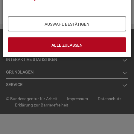
Zur An­mel­dung für den News­let­ter
.
AUSWAHL BESTÄTIGEN
Diese Seite
empfehlen
ALLE ZULASSEN
TOP-PRO­DUK­TE
IN­TER­AK­TI­VE STA­TIS­TI­KEN
GRUND­LA­GEN
SER­VICE
© Bundesagentur für Arbeit
Impressum
Datenschutz
Erklärung zur Barrierefreiheit