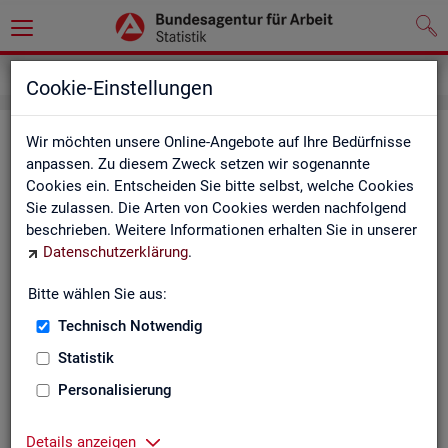
Service
Newsletter
Cookie-Einstellungen
News­let­ter Sta­tis­tik und Ar­beits­
Wir möchten unsere Online-Angebote auf Ihre Bedürfnisse
anpassen. Zu diesem Zweck setzen wir sogenannte
markt­be­richt­erstat­tung der BA
Cookies ein. Entscheiden Sie bitte selbst, welche Cookies
Sie zulassen. Die Arten von Cookies werden nachfolgend
Mit dem mo­nat­li­chen News­let­ter in­for­mie­ren wir Sie über
beschrieben. Weitere Informationen erhalten Sie in unserer
ver­schie­de­ne The­men und ak­tu­el­le Ent­wick­lun­gen.
Datenschutzerklärung
.
ak­tu­el­le Be­rich­te, wie z. B. den Mo­nats­be­richt und den BA-
Bitte wählen Sie aus:
Stel­len­in­dex "BA-X",
Technisch Notwendig
neue Ver­öf­fent­li­chun­gen,
Son­der­be­rich­te,
Statistik
Dienst­leis­tun­gen und
Personalisierung
an­de­re Neu­ig­kei­ten aus der Sta­tis­tik.
Die­ser Ser­vice ist selbst­ver­ständ­lich kos­ten­los.
Details anzeigen