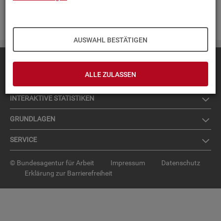
Zur An­mel­dung für den News­let­ter
.
AUSWAHL BESTÄTIGEN
Diese Seite
empfehlen
ALLE ZULASSEN
TOP-PRO­DUK­TE
IN­TER­AK­TI­VE STA­TIS­TI­KEN
GRUND­LA­GEN
SER­VICE
© Bundesagentur für Arbeit
Impressum
Datenschutz
Erklärung zur Barrierefreiheit