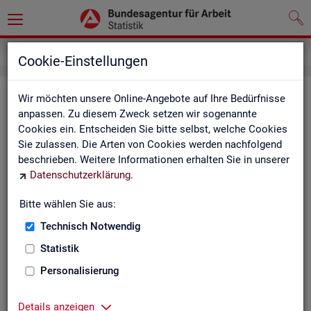
Service
Newsletter
Cookie-Einstellungen
News­let­ter Sta­tis­tik und Ar­beits­
Wir möchten unsere Online-Angebote auf Ihre Bedürfnisse
anpassen. Zu diesem Zweck setzen wir sogenannte
markt­be­richt­erstat­tung der BA
Cookies ein. Entscheiden Sie bitte selbst, welche Cookies
Sie zulassen. Die Arten von Cookies werden nachfolgend
Mit dem mo­nat­li­chen News­let­ter in­for­mie­ren wir Sie über
beschrieben. Weitere Informationen erhalten Sie in unserer
ver­schie­de­ne The­men und ak­tu­el­le Ent­wick­lun­gen.
Datenschutzerklärung
.
ak­tu­el­le Be­rich­te, wie z. B. den Mo­nats­be­richt und den BA-
Bitte wählen Sie aus:
Stel­len­in­dex "BA-X",
Technisch Notwendig
neue Ver­öf­fent­li­chun­gen,
Son­der­be­rich­te,
Statistik
Dienst­leis­tun­gen und
Personalisierung
an­de­re Neu­ig­kei­ten aus der Sta­tis­tik.
Die­ser Ser­vice ist selbst­ver­ständ­lich kos­ten­los.
Details anzeigen