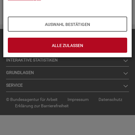
Zur An­mel­dung für den News­let­ter
.
AUSWAHL BESTÄTIGEN
Diese Seite
empfehlen
ALLE ZULASSEN
TOP-PRO­DUK­TE
IN­TER­AK­TI­VE STA­TIS­TI­KEN
GRUND­LA­GEN
SER­VICE
© Bundesagentur für Arbeit
Impressum
Datenschutz
Erklärung zur Barrierefreiheit