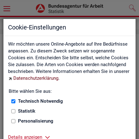
Service
Newsletter
Cookie-Einstellungen
News­let­ter Sta­tis­tik und Ar­beits­
Wir möchten unsere Online-Angebote auf Ihre Bedürfnisse
anpassen. Zu diesem Zweck setzen wir sogenannte
markt­be­richt­erstat­tung der BA
Cookies ein. Entscheiden Sie bitte selbst, welche Cookies
Sie zulassen. Die Arten von Cookies werden nachfolgend
Mit dem mo­nat­li­chen News­let­ter in­for­mie­ren wir Sie über
beschrieben. Weitere Informationen erhalten Sie in unserer
ver­schie­de­ne The­men und ak­tu­el­le Ent­wick­lun­gen.
Datenschutzerklärung
.
ak­tu­el­le Be­rich­te, wie z. B. den Mo­nats­be­richt und den BA-
Bitte wählen Sie aus:
Stel­len­in­dex "BA-X",
Technisch Notwendig
neue Ver­öf­fent­li­chun­gen,
Son­der­be­rich­te,
Statistik
Dienst­leis­tun­gen und
Personalisierung
an­de­re Neu­ig­kei­ten aus der Sta­tis­tik.
Die­ser Ser­vice ist selbst­ver­ständ­lich kos­ten­los.
Details anzeigen