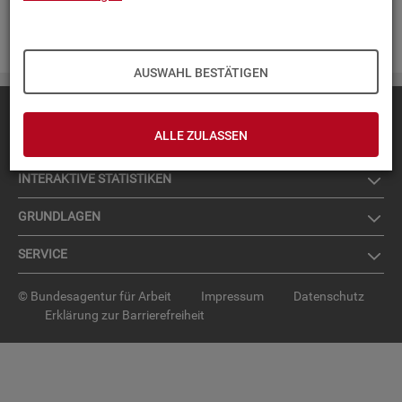
Zur An­mel­dung für den News­let­ter
.
AUSWAHL BESTÄTIGEN
Diese Seite
empfehlen
ALLE ZULASSEN
TOP-PRO­DUK­TE
IN­TER­AK­TI­VE STA­TIS­TI­KEN
GRUND­LA­GEN
SER­VICE
© Bundesagentur für Arbeit
Impressum
Datenschutz
Erklärung zur Barrierefreiheit