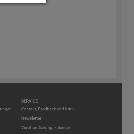
SER­VICE
run­gen
Kon­takt, Feed­back und Kri­tik
News­let­ter
Ver­öf­fent­li­chungs­ka­len­der