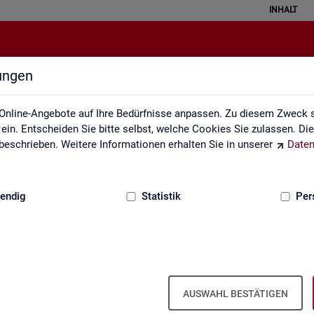
INHALT
lungen
Newsletter
Online-Angebote auf Ihre Bedürfnisse anpassen. Zu diesem Zweck s
in. Entscheiden Sie bitte selbst, welche Cookies Sie zulassen. Di
eschrieben. Weitere Informationen erhalten Sie in unserer
Daten
:
GRUNDLAGEN
endig
Statistik
Per
Sta­tis­tik und Ar­beits­markt­be­richt­erst
AUSWAHL BESTÄTIGEN
wir Sie über ver­schie­de­ne The­men und ak­tu­el­le Ent­wick­lun­gen.