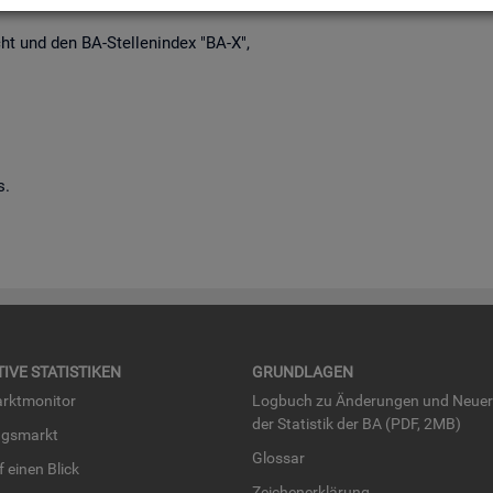
richt und den BA-Stel­len­in­dex "BA-X",
s.
TI­VE STA­TIS­TI­KEN
GRUND­LA­GEN
rkt­mo­ni­tor
Log­buch zu Än­de­run­gen und Neue­
der Sta­tis­tik der BA (PDF, 2MB)
ngs­markt
Glos­sar
uf einen Blick
Zei­chen­er­klä­rung