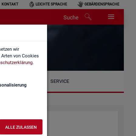
KONTAKT
LEICHTE SPRACHE
GEBÄRDENSPRACHE
Suche
etzen wir
e Arten von Cookies
schutzerklärung
.
SERVICE
sonalisierung
at­tung der BA
ALLE ZULASSEN