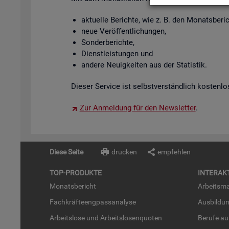
ak­tu­el­le Be­rich­te, wie z. B. den Mo­nats­be­
neue Ver­öf­fent­li­chun­gen,
Son­der­be­rich­te,
Dienst­leis­tun­gen und
an­de­re Neu­ig­kei­ten aus der Sta­tis­tik.
Die­ser Ser­vice ist selbst­ver­ständ­lich kos­ten­lo
Zur An­mel­dung für den News­let­ter
.
Diese Seite
drucken
empfehlen
TOP-PRO­DUK­TE
IN­TER­AK­
Mo­nats­be­richt
Ar­beits­ma
Fach­kräf­te­eng­pass­ana­ly­se
Aus­bil­du
Ar­beits­lo­se und Ar­beits­lo­sen­quo­ten
Be­ru­fe a