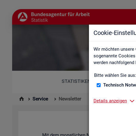
Cookie-Einstel
Wir möchten unsere 
sogenannte Cookies e
werden nachfolgend b
Bitte wählen Sie aus
STATISTIKEN
Technisch Notw
Service
Newsletter
Details anzeigen
News­let­ter 
Mit dem mo­nat­li­chen News­let­ter in­for­mie­ren 