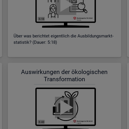
Über was be­rich­tet ei­gent­lich die Aus­bil­dungs­markt­
sta­tis­tik? (Dauer: 5:18)
Aus­wir­kun­gen der öko­lo­gi­schen
Trans­for­ma­ti­on