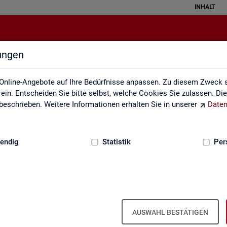
INHALT
lungen
Mediathek
Online-Angebote auf Ihre Bedürfnisse anpassen. Zu diesem Zweck s
in. Entscheiden Sie bitte selbst, welche Cookies Sie zulassen. Di
eschrieben. Weitere Informationen erhalten Sie in unserer
Daten
:
GRUNDLAGEN
endig
Statistik
Per
Me­dia­thek
AUSWAHL BESTÄTIGEN
vi­de­os zu zen­tra­len The­men der Sta­tis­tik der BA. Wir er­gän­zen uns