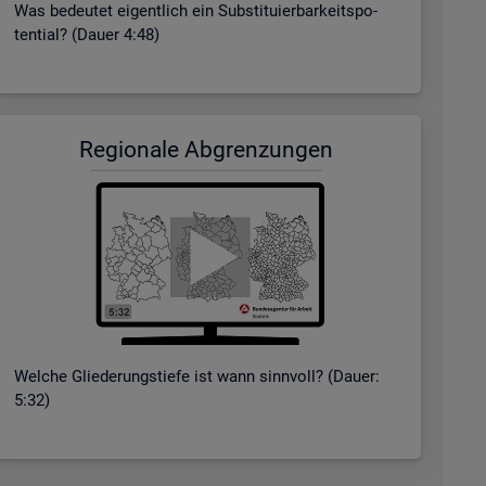
Was be­deu­tet ei­gent­lich ein Sub­sti­tu­ier­bar­keits­po­
ten­ti­al? (Dauer 4:48)
Re­gio­na­le Ab­gren­zun­gen
Wel­che Glie­de­rungs­tie­fe ist wann sinn­voll? (Dauer:
5:32)