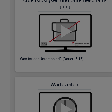
Ar­beits­lo­sig­keit und Un­ter­be­schäf­ti­
gung
Was ist der Un­ter­schied? (Dauer: 5:15)
War­te­zei­ten