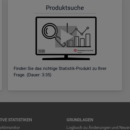
Pro­dukt­su­che
Fin­den Sie das rich­ti­ge Sta­tis­tik-Pro­dukt zu Ihrer
Frage. (Dauer: 3:35)
TI­VE STA­TIS­TI­KEN
GRUND­LA­GEN
rkt­mo­ni­tor
Log­buch zu Än­de­run­gen und Neue­