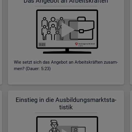
Das An­ge­bot an Ar­beits­kräf­ten
Wie setzt sich das An­ge­bot an Ar­beits­kräf­ten zu­sam­
men? (Dauer: 5:23)
Ein­stieg in die Aus­bil­dungs­markt­sta­
tis­tik