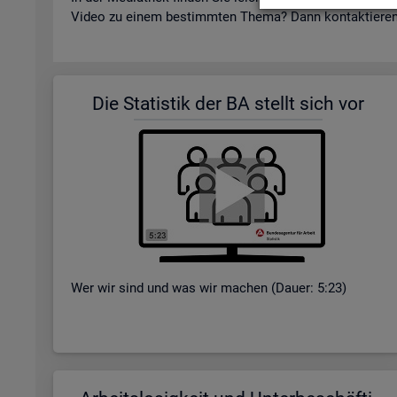
Video zu einem be­stimm­ten Thema? Dann kon­tak­tie­re
Die Sta­tis­tik der BA stellt sich vor
Wer wir sind und was wir ma­chen (Dauer: 5:23)