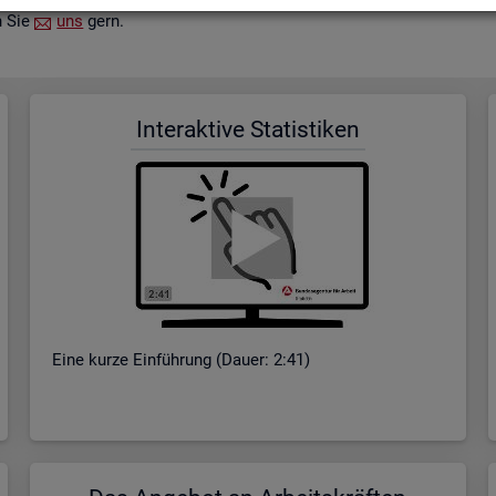
n Sie
uns
gern.
In­ter­ak­ti­ve Sta­tis­ti­ken
Eine kurze Ein­füh­rung (Dauer: 2:41)