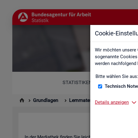
Cookie-Einstel
Wir möchten unsere 
sogenannte Cookies e
werden nachfolgend b
Bitte wählen Sie aus
STATISTIKEN
Technisch Notw
Grundlagen
Lernmaterialien
Mediathek
Details anzeigen
In der Me­dia­thek fin­den Sie leicht ver­ständ­li­che Kurz­