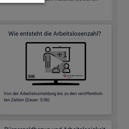
Wie ent­steht die Ar­beits­lo­sen­zahl?
Von der Ar­beits­los­mel­dung bis zu den ver­öf­fent­lich­
ten Zah­len (Dauer: 5:06)