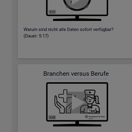
Warum sind nicht alle Daten so­fort ver­füg­bar?
(Dauer: 5:17)
Bran­chen ver­sus Be­ru­fe