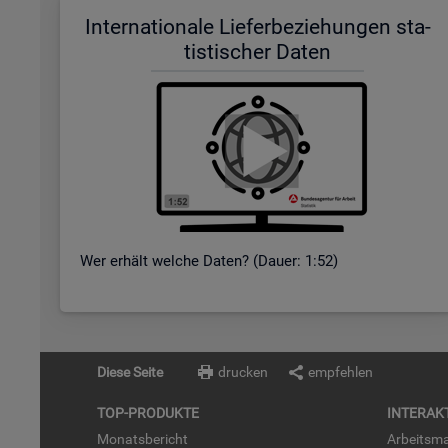
In­ter­na­tio­na­le Lie­fer­be­zie­hun­gen sta­
tis­ti­scher Daten
Wer er­hält wel­che Daten? (Dauer: 1:52)
Diese Seite
drucken
empfehlen
TOP-PRO­DUK­TE
IN­TER­AK­
Mo­nats­be­richt
Ar­beits­ma