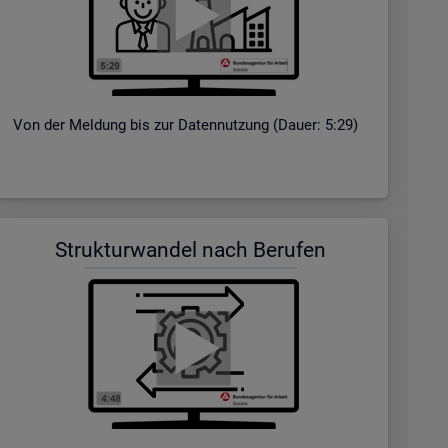
Von der Mel­dung bis zur Da­ten­nut­zung (Dauer: 5:29)
Struk­tur­wan­del nach Be­ru­fen