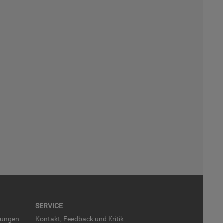
SER­VICE
run­gen
Kon­takt, Feed­back und Kri­tik