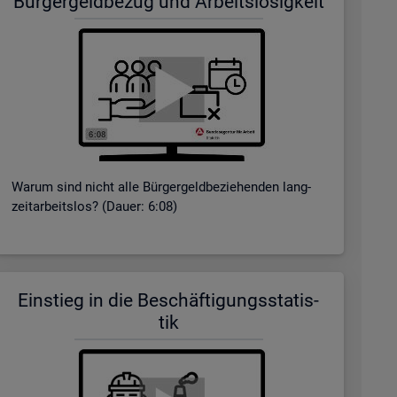
Bür­ger­geld­be­zug und Ar­beits­lo­sig­keit
Warum sind nicht alle Bür­ger­geld­be­zie­hen­den lang­
zeit­ar­beits­los? (Dauer: 6:08)
Ein­stieg in die Be­schäf­ti­gungs­sta­tis­
tik