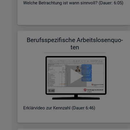
Wel­che Be­trach­tung ist wann sinn­voll? (Dauer: 6:05)
Be­rufs­spe­zi­fi­sche Ar­beits­lo­sen­quo­
ten
Er­klär­vi­deo zur Kenn­zahl (Dauer 6:46)