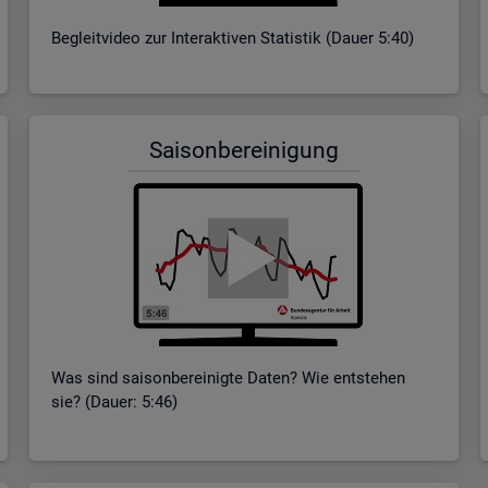
Be­gleit­vi­deo zur In­ter­ak­ti­ven Sta­tis­tik (Dauer 5:40)
Sai­son­be­rei­ni­gung
Was sind sai­son­be­rei­nig­te Daten? Wie ent­ste­hen
sie? (Dauer: 5:46)