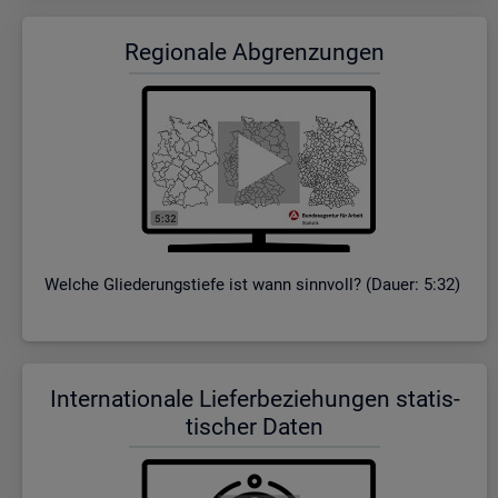
Re­gio­na­le Ab­gren­zun­gen
Wel­che Glie­de­rungs­tie­fe ist wann sinn­voll? (Dauer: 5:32)
In­ter­na­tio­na­le Lie­fer­be­zie­hun­gen sta­tis­
ti­scher Daten