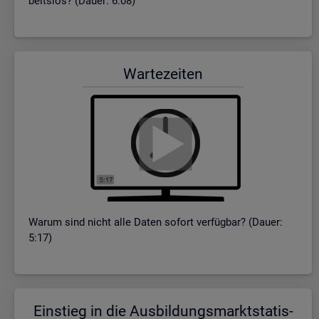
beits­los? (Dauer: 6:08)
War­te­zei­ten
Warum sind nicht alle Daten so­fort ver­füg­bar? (Dauer:
5:17)
Ein­stieg in die Aus­bil­dungs­markt­sta­tis­