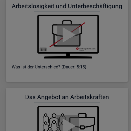
Ar­beits­lo­sig­keit und Un­ter­be­schäf­ti­gung
Was ist der Un­ter­schied? (Dauer: 5:15)
Das An­ge­bot an Ar­beits­kräf­ten