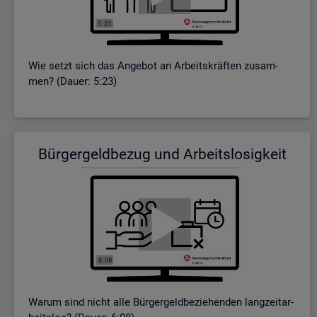
Wie setzt sich das An­ge­bot an Ar­beits­kräf­ten zu­sam­
men? (Dauer: 5:23)
Bür­ger­geld­be­zug und Ar­beits­lo­sig­keit
Warum sind nicht alle Bür­ger­geld­be­zie­hen­den lang­zeit­ar­