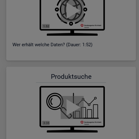
Wer er­hält wel­che Daten? (Dauer: 1:52)
Pro­dukt­su­che