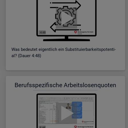
Was be­deu­tet ei­gent­lich ein Sub­sti­tu­ier­bar­keits­po­ten­ti­
al? (Dauer 4:48)
Be­rufs­spe­zi­fi­sche Ar­beits­lo­sen­quo­ten