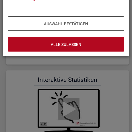
AUSWAHL BESTÄTIGEN
ALLE ZULASSEN
Wer wir sind und was wir ma­chen (Dauer: 5:23)
In­ter­ak­ti­ve Sta­tis­ti­ken