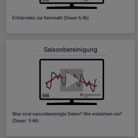
Er­klär­vi­deo zur Kenn­zahl (Dauer 6:46)
Sai­son­be­rei­ni­gung
Was sind sai­son­be­rei­nig­te Daten? Wie ent­ste­hen sie?
(Dauer: 5:46)