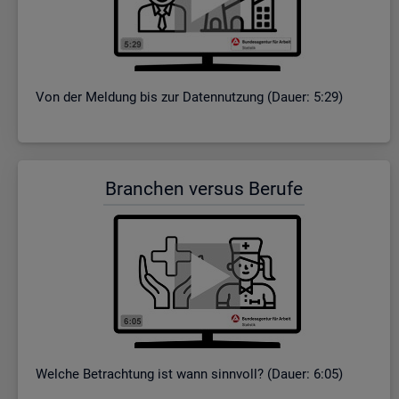
Von der Mel­dung bis zur Da­ten­nut­zung (Dauer: 5:29)
Bran­chen ver­sus Be­ru­fe
Wel­che Be­trach­tung ist wann sinn­voll? (Dauer: 6:05)