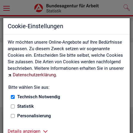
Grundlagen
Lernmaterialien
Cookie-Einstellungen
Mediathek
Wir möchten unsere Online-Angebote auf Ihre Bedürfnisse
anpassen. Zu diesem Zweck setzen wir sogenannte
Me­dia­thek
Cookies ein. Entscheiden Sie bitte selbst, welche Cookies
Sie zulassen. Die Arten von Cookies werden nachfolgend
In der Me­dia­thek fin­den Sie leicht ver­ständ­li­che Kurz­vi­de­os
beschrieben. Weitere Informationen erhalten Sie in unserer
zu zen­tra­len The­men der Sta­tis­tik der BA. Wir er­gän­zen unser
Datenschutzerklärung
.
Vi­deo­an­ge­bot nach und nach. Wün­schen Sie sich ein Video
zu einem be­stimm­ten Thema? Dann kon­tak­tie­ren Sie
uns
Bitte wählen Sie aus:
gern.
Technisch Notwendig
Statistik
Personalisierung
Die Sta­tis­tik der BA stellt sich vor
Details anzeigen