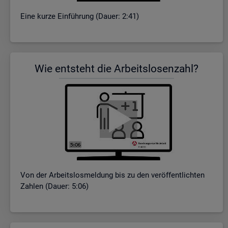
Eine kurze Ein­füh­rung (Dauer: 2:41)
Wie ent­steht die Ar­beits­lo­sen­zahl?
Von der Ar­beits­los­mel­dung bis zu den ver­öf­fent­lich­ten
Zah­len (Dauer: 5:06)