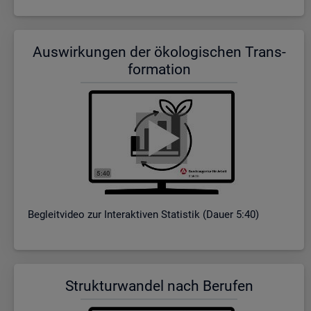
Aus­wir­kun­gen der öko­lo­gi­schen Trans­
for­ma­ti­on
Be­gleit­vi­deo zur In­ter­ak­ti­ven Sta­tis­tik (Dauer 5:40)
Struk­tur­wan­del nach Be­ru­fen