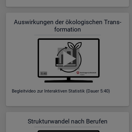
Aus­wir­kun­gen der öko­lo­gi­schen Trans­
for­ma­ti­on
Be­gleit­vi­deo zur In­ter­ak­ti­ven Sta­tis­tik (Dauer 5:40)
Struk­tur­wan­del nach Be­ru­fen