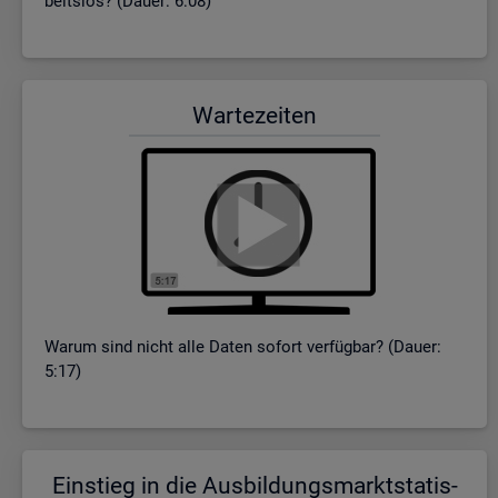
beits­los? (Dauer: 6:08)
War­te­zei­ten
Warum sind nicht alle Daten so­fort ver­füg­bar? (Dauer:
5:17)
Ein­stieg in die Aus­bil­dungs­markt­sta­tis­