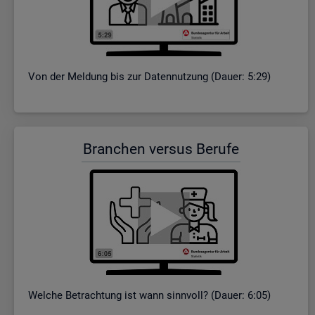
Von der Mel­dung bis zur Da­ten­nut­zung (Dauer: 5:29)
Bran­chen ver­sus Be­ru­fe
Wel­che Be­trach­tung ist wann sinn­voll? (Dauer: 6:05)