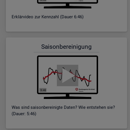
Er­klär­vi­deo zur Kenn­zahl (Dauer 6:46)
Sai­son­be­rei­ni­gung
Was sind sai­son­be­rei­nig­te Daten? Wie ent­ste­hen sie?
(Dauer: 5:46)