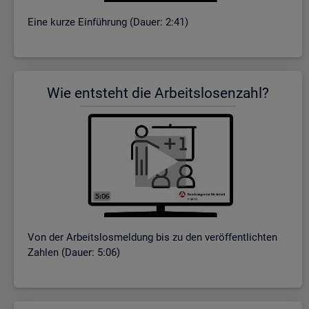
Eine kurze Ein­füh­rung (Dauer: 2:41)
Wie ent­steht die Ar­beits­lo­sen­zahl?
Von der Ar­beits­los­mel­dung bis zu den ver­öf­fent­lich­ten
Zah­len (Dauer: 5:06)