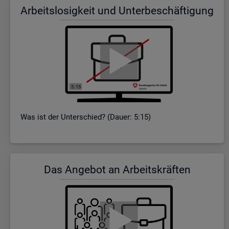
Ar­beits­lo­sig­keit und Un­ter­be­schäf­ti­gung
Was ist der Un­ter­schied? (Dauer: 5:15)
Das An­ge­bot an Ar­beits­kräf­ten