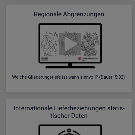
Re­gio­na­le Ab­gren­zun­gen
Wel­che Glie­de­rungs­tie­fe ist wann sinn­voll? (Dauer: 5:32)
In­ter­na­tio­na­le Lie­fer­be­zie­hun­gen sta­tis­
ti­scher Daten