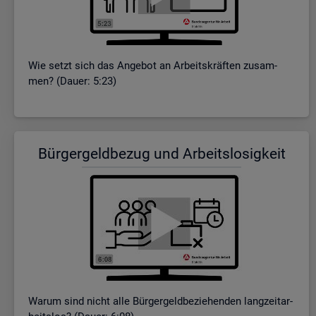
Wie setzt sich das An­ge­bot an Ar­beits­kräf­ten zu­sam­
men? (Dauer: 5:23)
Bür­ger­geld­be­zug und Ar­beits­lo­sig­keit
Warum sind nicht alle Bür­ger­geld­be­zie­hen­den lang­zeit­ar­