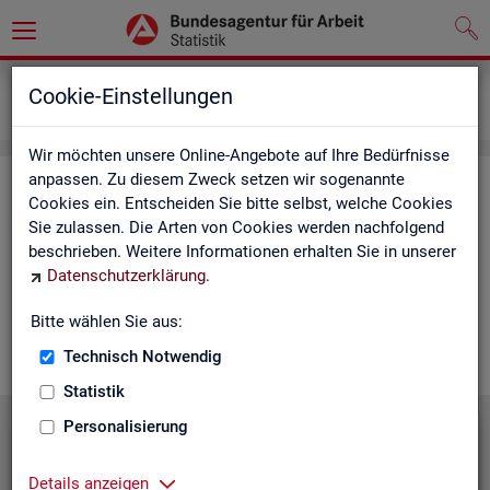
Grundlagen
Lernmaterialien
Cookie-Einstellungen
Mediathek
Wir möchten unsere Online-Angebote auf Ihre Bedürfnisse
anpassen. Zu diesem Zweck setzen wir sogenannte
Me­dia­thek
Cookies ein. Entscheiden Sie bitte selbst, welche Cookies
Sie zulassen. Die Arten von Cookies werden nachfolgend
In der Me­dia­thek fin­den Sie leicht ver­ständ­li­che Kurz­vi­de­os
beschrieben. Weitere Informationen erhalten Sie in unserer
zu zen­tra­len The­men der Sta­tis­tik der BA. Wir er­gän­zen unser
Datenschutzerklärung
.
Vi­deo­an­ge­bot nach und nach. Wün­schen Sie sich ein Video
zu einem be­stimm­ten Thema? Dann kon­tak­tie­ren Sie
uns
Bitte wählen Sie aus:
gern.
Technisch Notwendig
Statistik
Personalisierung
Die Sta­tis­tik der BA stellt sich vor
Details anzeigen