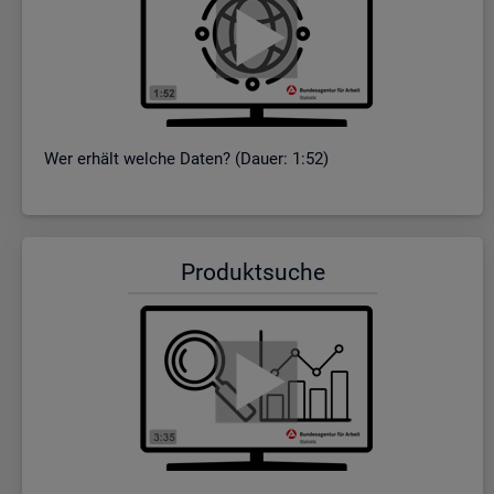
Wer er­hält wel­che Daten? (Dauer: 1:52)
Pro­dukt­su­che