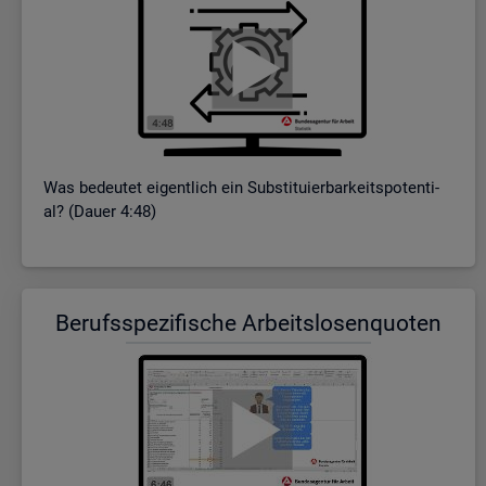
Was be­deu­tet ei­gent­lich ein Sub­sti­tu­ier­bar­keits­po­ten­ti­
al? (Dauer 4:48)
Be­rufs­spe­zi­fi­sche Ar­beits­lo­sen­quo­ten