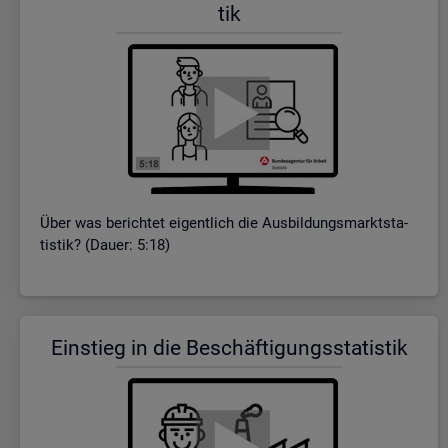
tik
Über was be­rich­tet ei­gent­lich die Aus­bil­dungs­markt­sta­
tis­tik? (Dauer: 5:18)
Ein­stieg in die Be­schäf­ti­gungs­sta­tis­tik