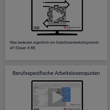
Was be­deu­tet ei­gent­lich ein Sub­sti­tu­ier­bar­keits­po­ten­ti­
al? (Dauer 4:48)
Be­rufs­spe­zi­fi­sche Ar­beits­lo­sen­quo­ten