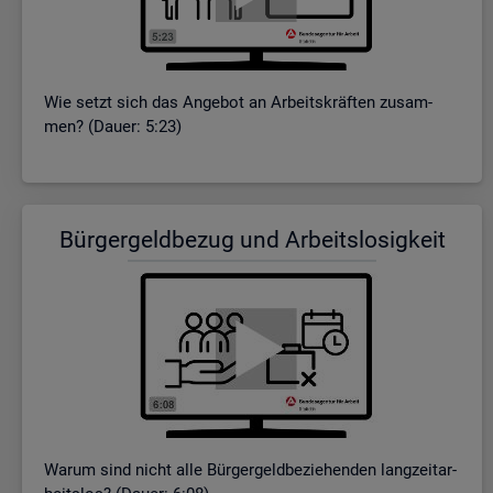
Wie setzt sich das An­ge­bot an Ar­beits­kräf­ten zu­sam­
men? (Dauer: 5:23)
Bür­ger­geld­be­zug und Ar­beits­lo­sig­keit
Warum sind nicht alle Bür­ger­geld­be­zie­hen­den lang­zeit­ar­