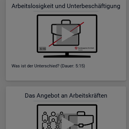
Ar­beits­lo­sig­keit und Un­ter­be­schäf­ti­gung
Was ist der Un­ter­schied? (Dauer: 5:15)
Das An­ge­bot an Ar­beits­kräf­ten