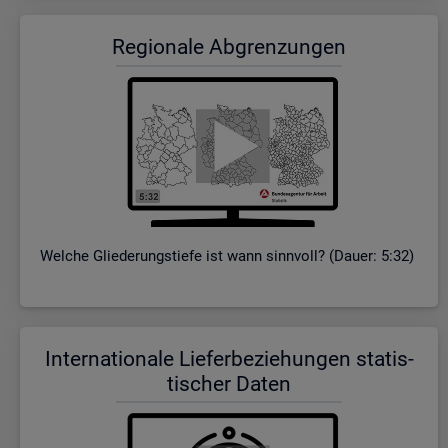
Re­gio­na­le Ab­gren­zun­gen
Wel­che Glie­de­rungs­tie­fe ist wann sinn­voll? (Dauer: 5:32)
In­ter­na­tio­na­le Lie­fer­be­zie­hun­gen sta­tis­
ti­scher Daten