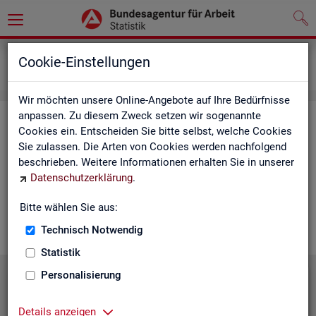
Grundlagen
Lernmaterialien
Cookie-Einstellungen
Mediathek
Wir möchten unsere Online-Angebote auf Ihre Bedürfnisse
anpassen. Zu diesem Zweck setzen wir sogenannte
Me­dia­thek
Cookies ein. Entscheiden Sie bitte selbst, welche Cookies
Sie zulassen. Die Arten von Cookies werden nachfolgend
In der Me­dia­thek fin­den Sie leicht ver­ständ­li­che Kurz­vi­de­os
beschrieben. Weitere Informationen erhalten Sie in unserer
zu zen­tra­len The­men der Sta­tis­tik der BA. Wir er­gän­zen unser
Datenschutzerklärung
.
Vi­deo­an­ge­bot nach und nach. Wün­schen Sie sich ein Video
zu einem be­stimm­ten Thema? Dann kon­tak­tie­ren Sie
uns
Bitte wählen Sie aus:
gern.
Technisch Notwendig
Statistik
Personalisierung
Die Sta­tis­tik der BA stellt sich vor
Details anzeigen