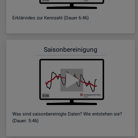
Er­klär­vi­deo zur Kenn­zahl (Dauer 6:46)
Sai­son­be­rei­ni­gung
Was sind sai­son­be­rei­nig­te Daten? Wie ent­ste­hen sie?
(Dauer: 5:46)