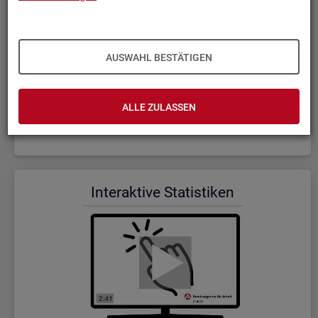
AUSWAHL BESTÄTIGEN
ALLE ZULASSEN
Wer wir sind und was wir ma­chen (Dauer: 5:23)
In­ter­ak­ti­ve Sta­tis­ti­ken