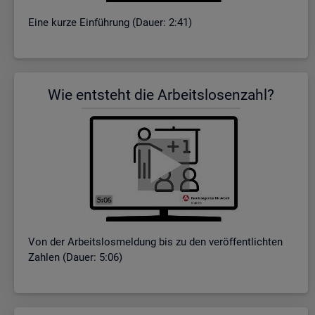
Eine kurze Ein­füh­rung (Dauer: 2:41)
Wie ent­steht die Ar­beits­lo­sen­zahl?
Von der Ar­beits­los­mel­dung bis zu den ver­öf­fent­lich­ten
Zah­len (Dauer: 5:06)