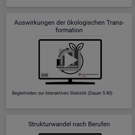
Aus­wir­kun­gen der öko­lo­gi­schen Trans­
for­ma­ti­on
Be­gleit­vi­deo zur In­ter­ak­ti­ven Sta­tis­tik (Dauer 5:40)
Struk­tur­wan­del nach Be­ru­fen