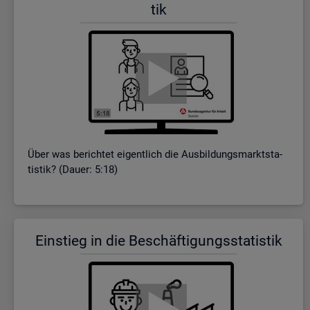
tik
Über was be­rich­tet ei­gent­lich die Aus­bil­dungs­markt­sta­
tis­tik? (Dauer: 5:18)
Ein­stieg in die Be­schäf­ti­gungs­sta­tis­tik