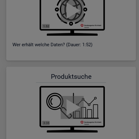
Wer er­hält wel­che Daten? (Dauer: 1:52)
Pro­dukt­su­che