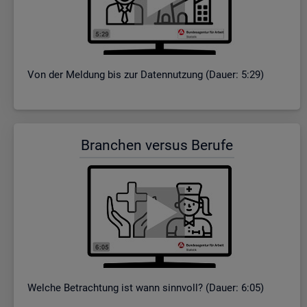
Von der Mel­dung bis zur Da­ten­nut­zung (Dauer: 5:29)
Bran­chen ver­sus Be­ru­fe
Wel­che Be­trach­tung ist wann sinn­voll? (Dauer: 6:05)