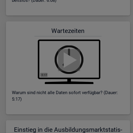
beits­los? (Dauer: 6:08)
War­te­zei­ten
Warum sind nicht alle Daten so­fort ver­füg­bar? (Dauer:
5:17)
Ein­stieg in die Aus­bil­dungs­markt­sta­tis­