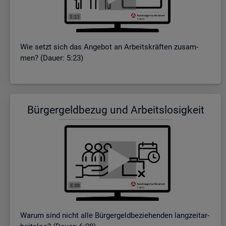
Wie setzt sich das An­ge­bot an Ar­beits­kräf­ten zu­sam­
men? (Dauer: 5:23)
Bür­ger­geld­be­zug und Ar­beits­lo­sig­keit
Warum sind nicht alle Bür­ger­geld­be­zie­hen­den lang­zeit­ar­