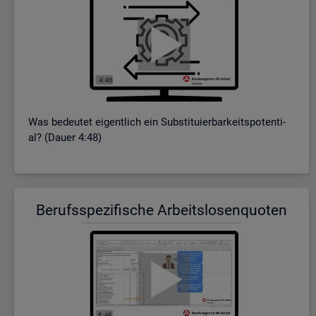
Was be­deu­tet ei­gent­lich ein Sub­sti­tu­ier­bar­keits­po­ten­ti­
al? (Dauer 4:48)
Be­rufs­spe­zi­fi­sche Ar­beits­lo­sen­quo­ten