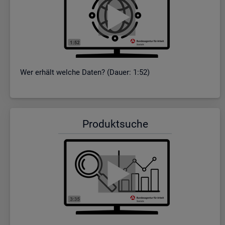
Wer er­hält wel­che Daten? (Dauer: 1:52)
Pro­dukt­su­che