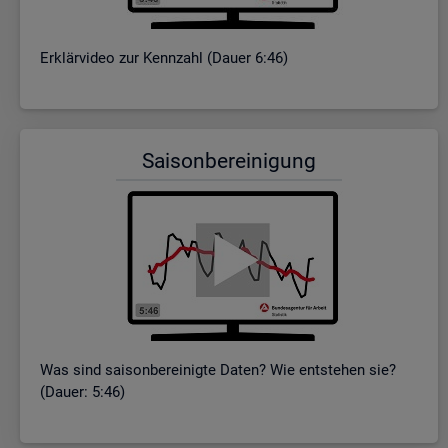
Er­klär­vi­deo zur Kenn­zahl (Dauer 6:46)
Sai­son­be­rei­ni­gung
Was sind sai­son­be­rei­nig­te Daten? Wie ent­ste­hen sie?
(Dauer: 5:46)