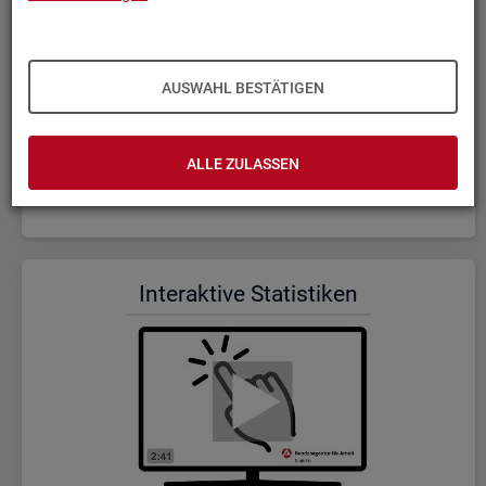
AUSWAHL BESTÄTIGEN
ALLE ZULASSEN
Wer wir sind und was wir ma­chen (Dauer: 5:23)
In­ter­ak­ti­ve Sta­tis­ti­ken