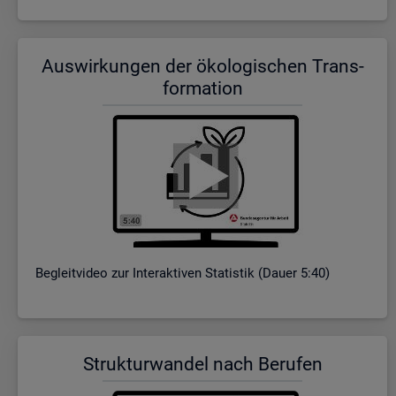
Aus­wir­kun­gen der öko­lo­gi­schen Trans­
for­ma­ti­on
Be­gleit­vi­deo zur In­ter­ak­ti­ven Sta­tis­tik (Dauer 5:40)
Struk­tur­wan­del nach Be­ru­fen