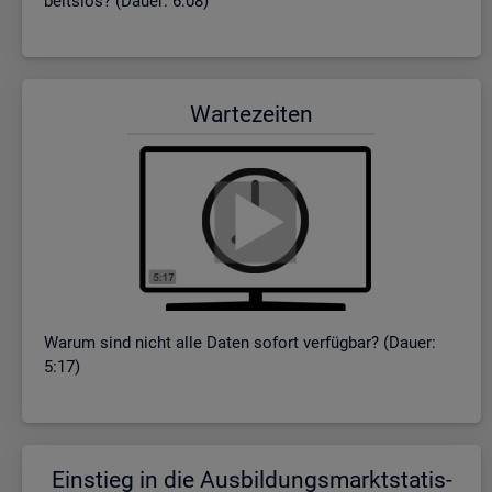
beits­los? (Dauer: 6:08)
War­te­zei­ten
Warum sind nicht alle Daten so­fort ver­füg­bar? (Dauer:
5:17)
Ein­stieg in die Aus­bil­dungs­markt­sta­tis­