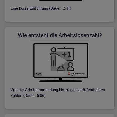
Eine kurze Ein­füh­rung (Dauer: 2:41)
Wie ent­steht die Ar­beits­lo­sen­zahl?
Von der Ar­beits­los­mel­dung bis zu den ver­öf­fent­lich­ten
Zah­len (Dauer: 5:06)