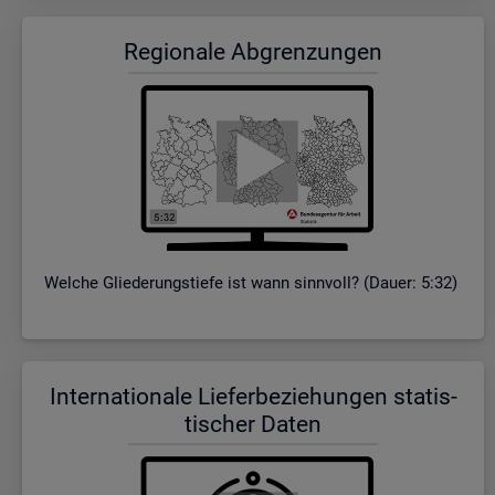
Re­gio­na­le Ab­gren­zun­gen
Wel­che Glie­de­rungs­tie­fe ist wann sinn­voll? (Dauer: 5:32)
In­ter­na­tio­na­le Lie­fer­be­zie­hun­gen sta­tis­
ti­scher Daten