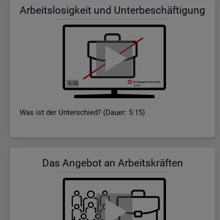
Ar­beits­lo­sig­keit und Un­ter­be­schäf­ti­gung
Was ist der Un­ter­schied? (Dauer: 5:15)
Das An­ge­bot an Ar­beits­kräf­ten