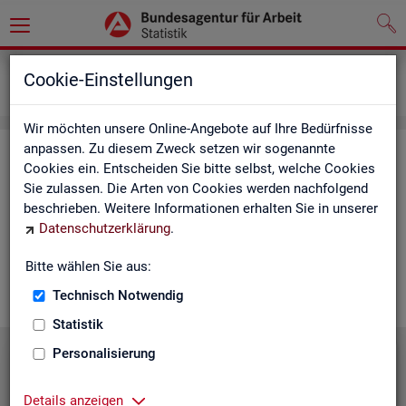
Grundlagen
Lernmaterialien
Cookie-Einstellungen
Mediathek
Wir möchten unsere Online-Angebote auf Ihre Bedürfnisse
anpassen. Zu diesem Zweck setzen wir sogenannte
Me­dia­thek
Cookies ein. Entscheiden Sie bitte selbst, welche Cookies
Sie zulassen. Die Arten von Cookies werden nachfolgend
In der Me­dia­thek fin­den Sie leicht ver­ständ­li­che Kurz­vi­de­os
beschrieben. Weitere Informationen erhalten Sie in unserer
zu zen­tra­len The­men der Sta­tis­tik der BA. Wir er­gän­zen unser
Datenschutzerklärung
.
Vi­deo­an­ge­bot nach und nach. Wün­schen Sie sich ein Video
zu einem be­stimm­ten Thema? Dann kon­tak­tie­ren Sie
uns
Bitte wählen Sie aus:
gern.
Technisch Notwendig
Statistik
Personalisierung
Die Sta­tis­tik der BA stellt sich vor
Details anzeigen