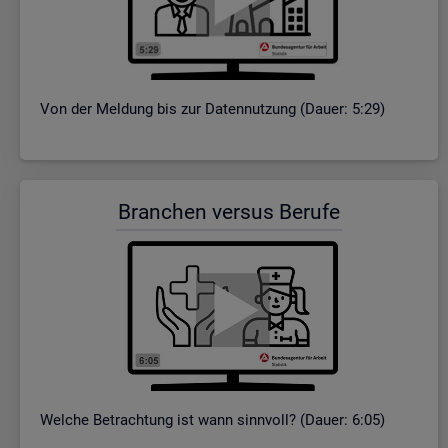
Von der Mel­dung bis zur Da­ten­nut­zung (Dauer: 5:29)
Bran­chen ver­sus Be­ru­fe
Wel­che Be­trach­tung ist wann sinn­voll? (Dauer: 6:05)