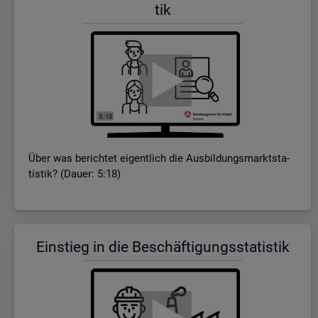
tik
Über was be­rich­tet ei­gent­lich die Aus­bil­dungs­markt­sta­
tis­tik? (Dauer: 5:18)
Ein­stieg in die Be­schäf­ti­gungs­sta­tis­tik