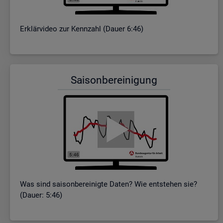
Er­klär­vi­deo zur Kenn­zahl (Dauer 6:46)
Sai­son­be­rei­ni­gung
Was sind sai­son­be­rei­nig­te Daten? Wie ent­ste­hen sie?
(Dauer: 5:46)