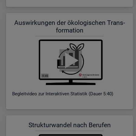
Aus­wir­kun­gen der öko­lo­gi­schen Trans­
for­ma­ti­on
Be­gleit­vi­deo zur In­ter­ak­ti­ven Sta­tis­tik (Dauer 5:40)
Struk­tur­wan­del nach Be­ru­fen