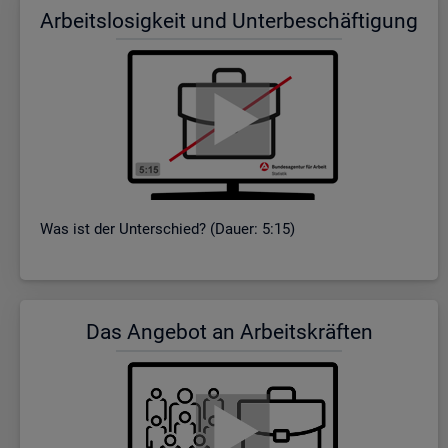
Ar­beits­lo­sig­keit und Un­ter­be­schäf­ti­gung
Was ist der Un­ter­schied? (Dauer: 5:15)
Das An­ge­bot an Ar­beits­kräf­ten