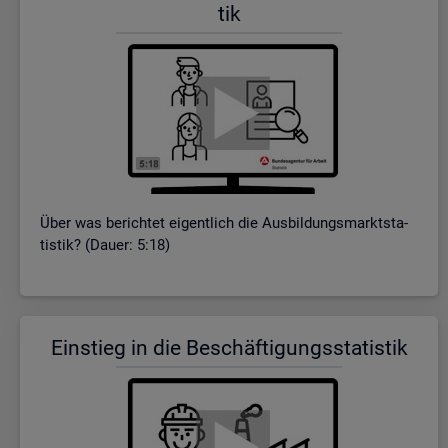
tik
Über was be­rich­tet ei­gent­lich die Aus­bil­dungs­markt­sta­
tis­tik? (Dauer: 5:18)
Ein­stieg in die Be­schäf­ti­gungs­sta­tis­tik