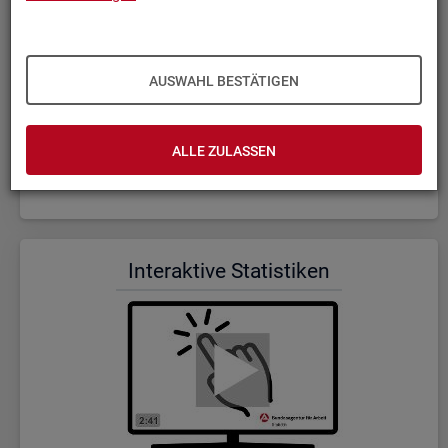
AUSWAHL BESTÄTIGEN
ALLE ZULASSEN
Wer wir sind und was wir ma­chen (Dauer: 5:23)
In­ter­ak­ti­ve Sta­tis­ti­ken