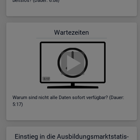
beits­los? (Dauer: 6:08)
War­te­zei­ten
Warum sind nicht alle Daten so­fort ver­füg­bar? (Dauer:
5:17)
Ein­stieg in die Aus­bil­dungs­markt­sta­tis­