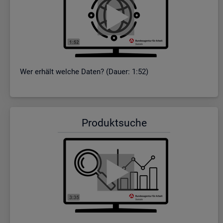
Wer er­hält wel­che Daten? (Dauer: 1:52)
Pro­dukt­su­che