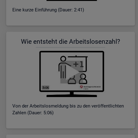
Eine kurze Ein­füh­rung (Dauer: 2:41)
Wie ent­steht die Ar­beits­lo­sen­zahl?
Von der Ar­beits­los­mel­dung bis zu den ver­öf­fent­lich­ten
Zah­len (Dauer: 5:06)