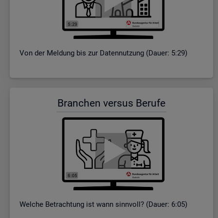
Von der Mel­dung bis zur Da­ten­nut­zung (Dauer: 5:29)
Bran­chen ver­sus Be­ru­fe
Wel­che Be­trach­tung ist wann sinn­voll? (Dauer: 6:05)