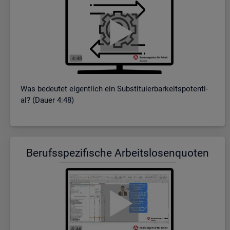
Was be­deu­tet ei­gent­lich ein Sub­sti­tu­ier­bar­keits­po­ten­ti­
al? (Dauer 4:48)
Be­rufs­spe­zi­fi­sche Ar­beits­lo­sen­quo­ten