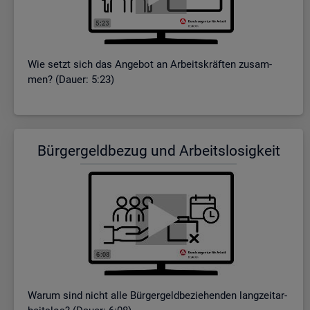
Wie setzt sich das An­ge­bot an Ar­beits­kräf­ten zu­sam­
men? (Dauer: 5:23)
Bür­ger­geld­be­zug und Ar­beits­lo­sig­keit
Warum sind nicht alle Bür­ger­geld­be­zie­hen­den lang­zeit­ar­