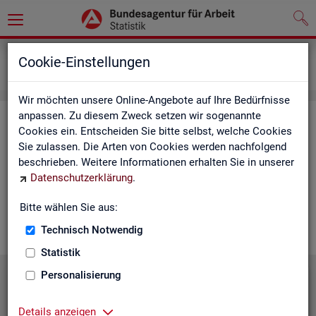
Grundlagen
Lernmaterialien
Cookie-Einstellungen
Mediathek
Wir möchten unsere Online-Angebote auf Ihre Bedürfnisse
anpassen. Zu diesem Zweck setzen wir sogenannte
Me­dia­thek
Cookies ein. Entscheiden Sie bitte selbst, welche Cookies
Sie zulassen. Die Arten von Cookies werden nachfolgend
In der Me­dia­thek fin­den Sie leicht ver­ständ­li­che Kurz­vi­de­os
beschrieben. Weitere Informationen erhalten Sie in unserer
zu zen­tra­len The­men der Sta­tis­tik der BA. Wir er­gän­zen unser
Datenschutzerklärung
.
Vi­deo­an­ge­bot nach und nach. Wün­schen Sie sich ein Video
zu einem be­stimm­ten Thema? Dann kon­tak­tie­ren Sie
uns
Bitte wählen Sie aus:
gern.
Technisch Notwendig
Statistik
Personalisierung
Die Sta­tis­tik der BA stellt sich vor
Details anzeigen