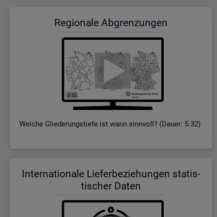
Re­gio­na­le Ab­gren­zun­gen
Wel­che Glie­de­rungs­tie­fe ist wann sinn­voll? (Dauer: 5:32)
In­ter­na­tio­na­le Lie­fer­be­zie­hun­gen sta­tis­
ti­scher Daten