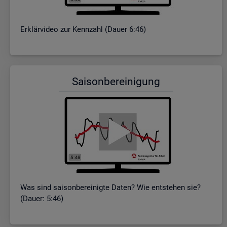
Er­klär­vi­deo zur Kenn­zahl (Dauer 6:46)
Sai­son­be­rei­ni­gung
Was sind sai­son­be­rei­nig­te Daten? Wie ent­ste­hen sie?
(Dauer: 5:46)