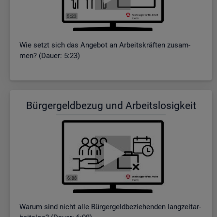
Wie setzt sich das An­ge­bot an Ar­beits­kräf­ten zu­sam­
men? (Dauer: 5:23)
Bür­ger­geld­be­zug und Ar­beits­lo­sig­keit
Warum sind nicht alle Bür­ger­geld­be­zie­hen­den lang­zeit­ar­