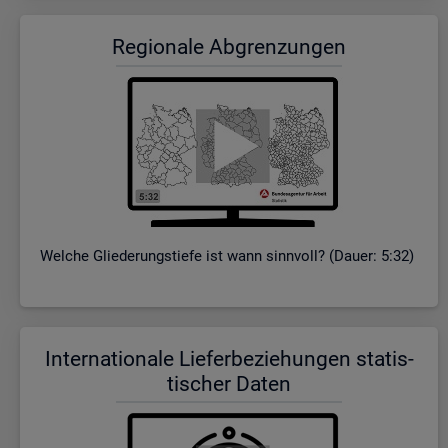
Re­gio­na­le Ab­gren­zun­gen
Wel­che Glie­de­rungs­tie­fe ist wann sinn­voll? (Dauer: 5:32)
In­ter­na­tio­na­le Lie­fer­be­zie­hun­gen sta­tis­
ti­scher Daten