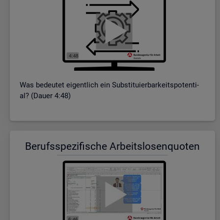
Was be­deu­tet ei­gent­lich ein Sub­sti­tu­ier­bar­keits­po­ten­ti­
al? (Dauer 4:48)
Be­rufs­spe­zi­fi­sche Ar­beits­lo­sen­quo­ten