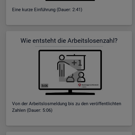
Eine kurze Ein­füh­rung (Dauer: 2:41)
Wie ent­steht die Ar­beits­lo­sen­zahl?
Von der Ar­beits­los­mel­dung bis zu den ver­öf­fent­lich­ten
Zah­len (Dauer: 5:06)