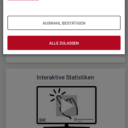
AUSWAHL BESTÄTIGEN
ALLE ZULASSEN
Wer wir sind und was wir ma­chen (Dauer: 5:23)
In­ter­ak­ti­ve Sta­tis­ti­ken