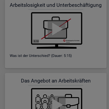
Ar­beits­lo­sig­keit und Un­ter­be­schäf­ti­gung
Was ist der Un­ter­schied? (Dauer: 5:15)
Das An­ge­bot an Ar­beits­kräf­ten