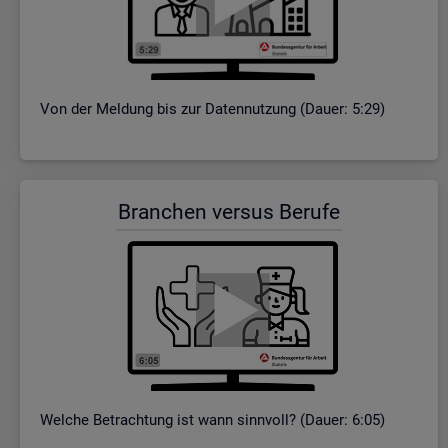
Von der Mel­dung bis zur Da­ten­nut­zung (Dauer: 5:29)
Bran­chen ver­sus Be­ru­fe
Wel­che Be­trach­tung ist wann sinn­voll? (Dauer: 6:05)