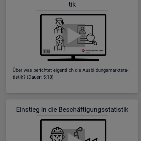
tik
Über was be­rich­tet ei­gent­lich die Aus­bil­dungs­markt­sta­
tis­tik? (Dauer: 5:18)
Ein­stieg in die Be­schäf­ti­gungs­sta­tis­tik