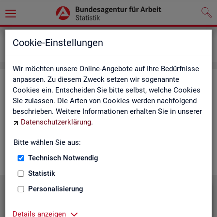
Grundlagen
Lernmaterialien
Cookie-Einstellungen
Mediathek
Wir möchten unsere Online-Angebote auf Ihre Bedürfnisse
anpassen. Zu diesem Zweck setzen wir sogenannte
Me­dia­thek
Cookies ein. Entscheiden Sie bitte selbst, welche Cookies
Sie zulassen. Die Arten von Cookies werden nachfolgend
In der Me­dia­thek fin­den Sie leicht ver­ständ­li­che Kurz­vi­de­os
beschrieben. Weitere Informationen erhalten Sie in unserer
zu zen­tra­len The­men der Sta­tis­tik der BA. Wir er­gän­zen unser
Datenschutzerklärung
.
Vi­deo­an­ge­bot nach und nach. Wün­schen Sie sich ein Video
zu einem be­stimm­ten Thema? Dann kon­tak­tie­ren Sie
uns
Bitte wählen Sie aus:
gern.
Technisch Notwendig
Statistik
Personalisierung
Die Sta­tis­tik der BA stellt sich vor
Details anzeigen