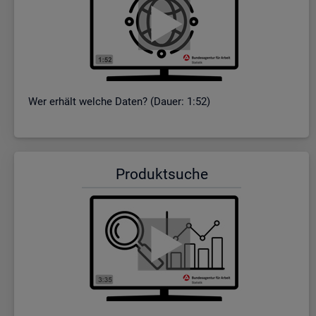
Wer er­hält wel­che Daten? (Dauer: 1:52)
Pro­dukt­su­che