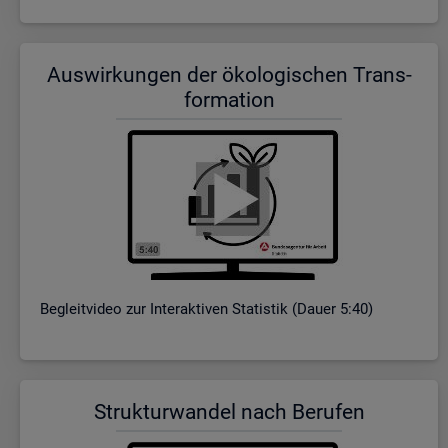
Aus­wir­kun­gen der öko­lo­gi­schen Trans­
for­ma­ti­on
Be­gleit­vi­deo zur In­ter­ak­ti­ven Sta­tis­tik (Dauer 5:40)
Struk­tur­wan­del nach Be­ru­fen