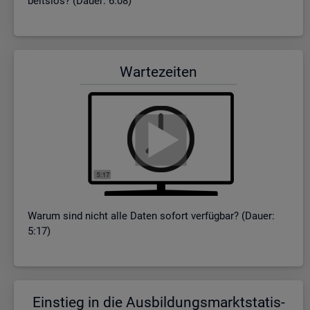
beits­los? (Dauer: 6:08)
War­te­zei­ten
Warum sind nicht alle Daten so­fort ver­füg­bar? (Dauer:
5:17)
Ein­stieg in die Aus­bil­dungs­markt­sta­tis­