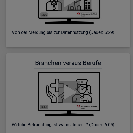
Von der Mel­dung bis zur Da­ten­nut­zung (Dauer: 5:29)
Bran­chen ver­sus Be­ru­fe
Wel­che Be­trach­tung ist wann sinn­voll? (Dauer: 6:05)