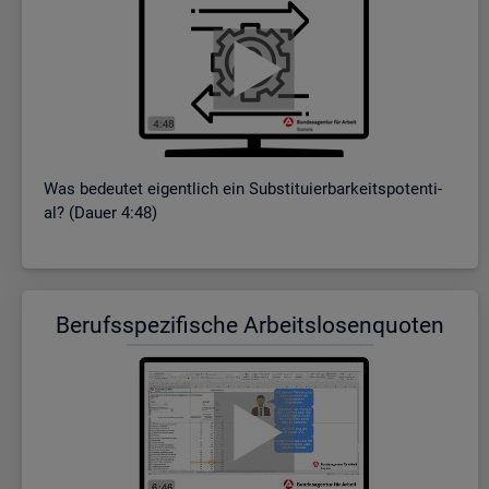
Was be­deu­tet ei­gent­lich ein Sub­sti­tu­ier­bar­keits­po­ten­ti­
al? (Dauer 4:48)
Be­rufs­spe­zi­fi­sche Ar­beits­lo­sen­quo­ten