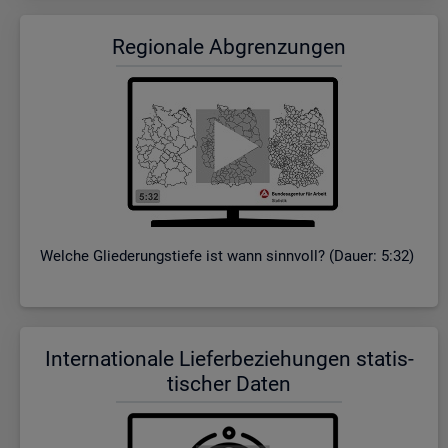
Re­gio­na­le Ab­gren­zun­gen
Wel­che Glie­de­rungs­tie­fe ist wann sinn­voll? (Dauer: 5:32)
In­ter­na­tio­na­le Lie­fer­be­zie­hun­gen sta­tis­
ti­scher Daten