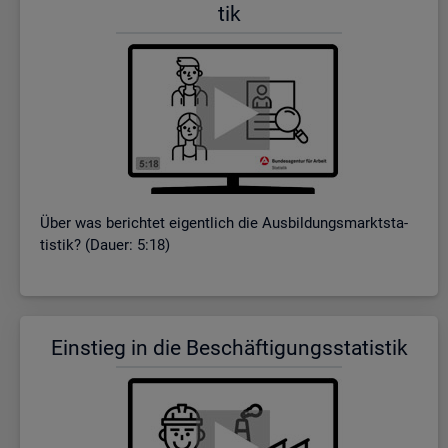
tik
Über was be­rich­tet ei­gent­lich die Aus­bil­dungs­markt­sta­
tis­tik? (Dauer: 5:18)
Ein­stieg in die Be­schäf­ti­gungs­sta­tis­tik