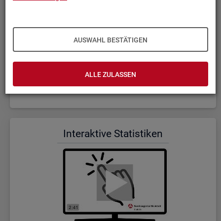
AUSWAHL BESTÄTIGEN
ALLE ZULASSEN
Wer wir sind und was wir ma­chen (Dauer: 5:23)
In­ter­ak­ti­ve Sta­tis­ti­ken