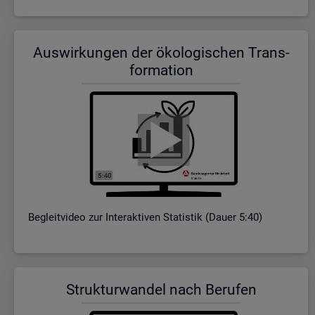
Aus­wir­kun­gen der öko­lo­gi­schen Trans­
for­ma­ti­on
Be­gleit­vi­deo zur In­ter­ak­ti­ven Sta­tis­tik (Dauer 5:40)
Struk­tur­wan­del nach Be­ru­fen