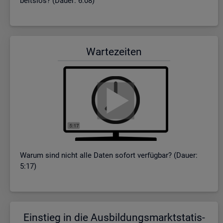
beits­los? (Dauer: 6:08)
War­te­zei­ten
Warum sind nicht alle Daten so­fort ver­füg­bar? (Dauer:
5:17)
Ein­stieg in die Aus­bil­dungs­markt­sta­tis­