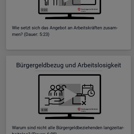
Wie setzt sich das An­ge­bot an Ar­beits­kräf­ten zu­sam­
men? (Dauer: 5:23)
Bür­ger­geld­be­zug und Ar­beits­lo­sig­keit
Warum sind nicht alle Bür­ger­geld­be­zie­hen­den lang­zeit­ar­