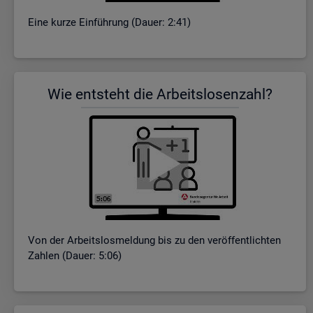
Eine kurze Ein­füh­rung (Dauer: 2:41)
Wie ent­steht die Ar­beits­lo­sen­zahl?
Von der Ar­beits­los­mel­dung bis zu den ver­öf­fent­lich­ten
Zah­len (Dauer: 5:06)