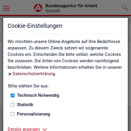
Grundlagen
Lernmaterialien
Cookie-Einstellungen
Mediathek
Wir möchten unsere Online-Angebote auf Ihre Bedürfnisse
anpassen. Zu diesem Zweck setzen wir sogenannte
Me­dia­thek
Cookies ein. Entscheiden Sie bitte selbst, welche Cookies
Sie zulassen. Die Arten von Cookies werden nachfolgend
In der Me­dia­thek fin­den Sie leicht ver­ständ­li­che Kurz­vi­de­os
beschrieben. Weitere Informationen erhalten Sie in unserer
zu zen­tra­len The­men der Sta­tis­tik der BA. Wir er­gän­zen unser
Datenschutzerklärung
.
Vi­deo­an­ge­bot nach und nach. Wün­schen Sie sich ein Video
zu einem be­stimm­ten Thema? Dann kon­tak­tie­ren Sie
uns
Bitte wählen Sie aus:
gern.
Technisch Notwendig
Statistik
Personalisierung
Die Sta­tis­tik der BA stellt sich vor
Details anzeigen