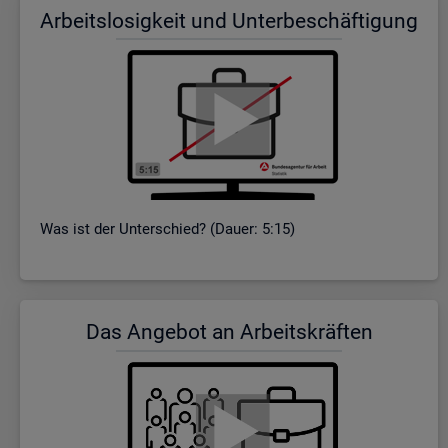
Ar­beits­lo­sig­keit und Un­ter­be­schäf­ti­gung
Was ist der Un­ter­schied? (Dauer: 5:15)
Das An­ge­bot an Ar­beits­kräf­ten