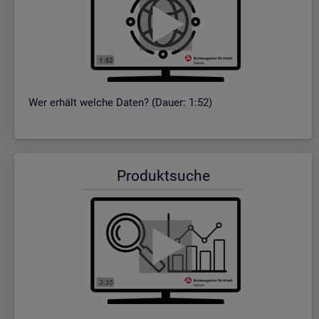
Wer er­hält wel­che Daten? (Dauer: 1:52)
Pro­dukt­su­che