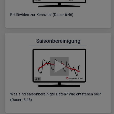
Er­klär­vi­deo zur Kenn­zahl (Dauer 6:46)
Sai­son­be­rei­ni­gung
Was sind sai­son­be­rei­nig­te Daten? Wie ent­ste­hen sie?
(Dauer: 5:46)