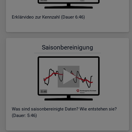
Er­klär­vi­deo zur Kenn­zahl (Dauer 6:46)
Sai­son­be­rei­ni­gung
Was sind sai­son­be­rei­nig­te Daten? Wie ent­ste­hen sie?
(Dauer: 5:46)