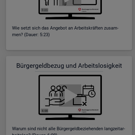
Wie setzt sich das An­ge­bot an Ar­beits­kräf­ten zu­sam­
men? (Dauer: 5:23)
Bür­ger­geld­be­zug und Ar­beits­lo­sig­keit
Warum sind nicht alle Bür­ger­geld­be­zie­hen­den lang­zeit­ar­