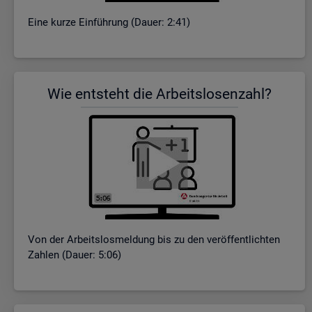
Eine kurze Ein­füh­rung (Dauer: 2:41)
Wie ent­steht die Ar­beits­lo­sen­zahl?
Von der Ar­beits­los­mel­dung bis zu den ver­öf­fent­lich­ten
Zah­len (Dauer: 5:06)