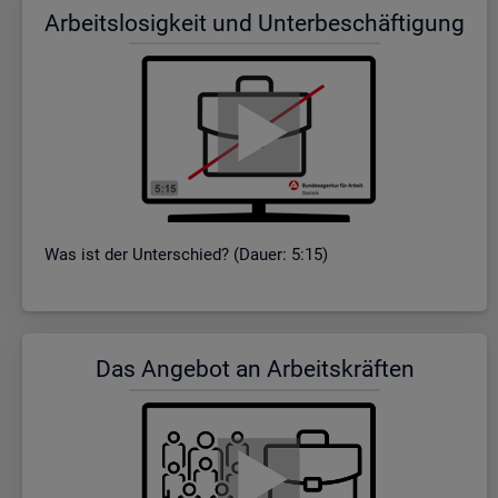
Ar­beits­lo­sig­keit und Un­ter­be­schäf­ti­gung
Was ist der Un­ter­schied? (Dauer: 5:15)
Das An­ge­bot an Ar­beits­kräf­ten