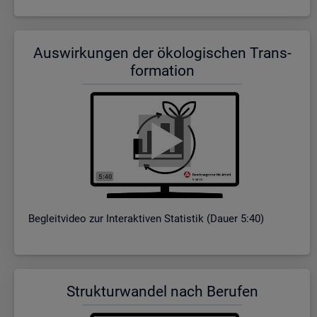
Aus­wir­kun­gen der öko­lo­gi­schen Trans­
for­ma­ti­on
Be­gleit­vi­deo zur In­ter­ak­ti­ven Sta­tis­tik (Dauer 5:40)
Struk­tur­wan­del nach Be­ru­fen