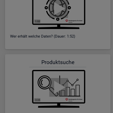
Wer er­hält wel­che Daten? (Dauer: 1:52)
Pro­dukt­su­che