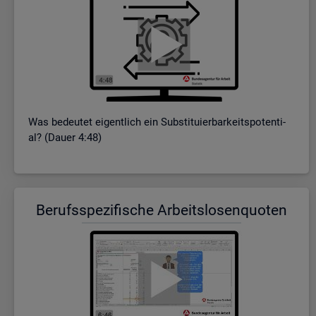
Was be­deu­tet ei­gent­lich ein Sub­sti­tu­ier­bar­keits­po­ten­ti­
al? (Dauer 4:48)
Be­rufs­spe­zi­fi­sche Ar­beits­lo­sen­quo­ten