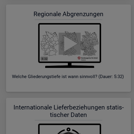
Re­gio­na­le Ab­gren­zun­gen
Wel­che Glie­de­rungs­tie­fe ist wann sinn­voll? (Dauer: 5:32)
In­ter­na­tio­na­le Lie­fer­be­zie­hun­gen sta­tis­
ti­scher Daten