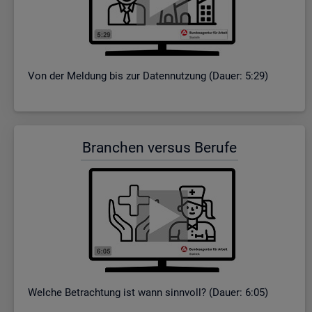
Von der Mel­dung bis zur Da­ten­nut­zung (Dauer: 5:29)
Bran­chen ver­sus Be­ru­fe
Wel­che Be­trach­tung ist wann sinn­voll? (Dauer: 6:05)