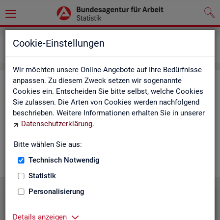
Grundlagen
Lernmaterialien
Cookie-Einstellungen
Mediathek
Wir möchten unsere Online-Angebote auf Ihre Bedürfnisse
anpassen. Zu diesem Zweck setzen wir sogenannte
Me­dia­thek
Cookies ein. Entscheiden Sie bitte selbst, welche Cookies
Sie zulassen. Die Arten von Cookies werden nachfolgend
In der Me­dia­thek fin­den Sie leicht ver­ständ­li­che Kurz­vi­de­os
beschrieben. Weitere Informationen erhalten Sie in unserer
zu zen­tra­len The­men der Sta­tis­tik der BA. Wir er­gän­zen unser
Datenschutzerklärung
.
Vi­deo­an­ge­bot nach und nach. Wün­schen Sie sich ein Video
zu einem be­stimm­ten Thema? Dann kon­tak­tie­ren Sie
uns
Bitte wählen Sie aus:
gern.
Technisch Notwendig
Statistik
Personalisierung
Die Sta­tis­tik der BA stellt sich vor
Details anzeigen