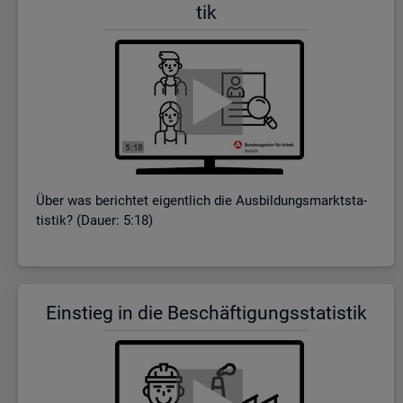
tik
Über was be­rich­tet ei­gent­lich die Aus­bil­dungs­markt­sta­
tis­tik? (Dauer: 5:18)
Ein­stieg in die Be­schäf­ti­gungs­sta­tis­tik