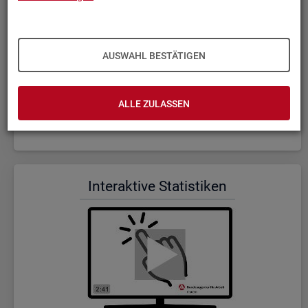
AUSWAHL BESTÄTIGEN
ALLE ZULASSEN
Wer wir sind und was wir ma­chen (Dauer: 5:23)
In­ter­ak­ti­ve Sta­tis­ti­ken