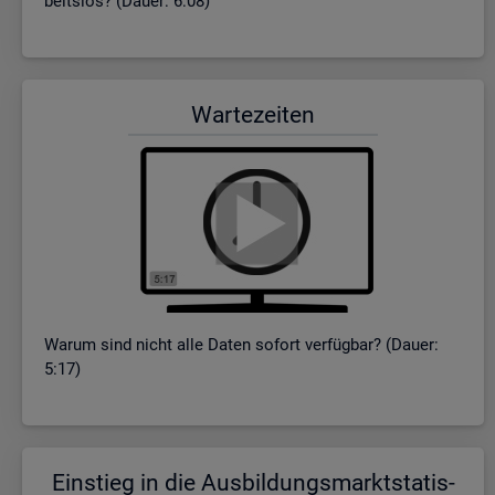
beits­los? (Dauer: 6:08)
War­te­zei­ten
Warum sind nicht alle Daten so­fort ver­füg­bar? (Dauer:
5:17)
Ein­stieg in die Aus­bil­dungs­markt­sta­tis­