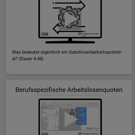
Was be­deu­tet ei­gent­lich ein Sub­sti­tu­ier­bar­keits­po­ten­ti­
al? (Dauer 4:48)
Be­rufs­spe­zi­fi­sche Ar­beits­lo­sen­quo­ten