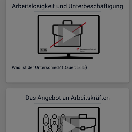
Ar­beits­lo­sig­keit und Un­ter­be­schäf­ti­gung
Was ist der Un­ter­schied? (Dauer: 5:15)
Das An­ge­bot an Ar­beits­kräf­ten