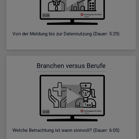
Von der Mel­dung bis zur Da­ten­nut­zung (Dauer: 5:29)
Bran­chen ver­sus Be­ru­fe
Wel­che Be­trach­tung ist wann sinn­voll? (Dauer: 6:05)