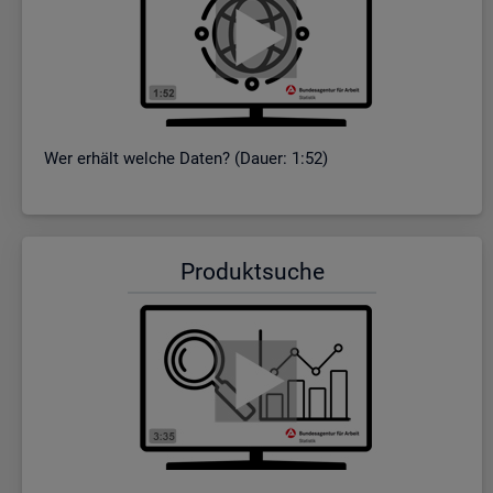
Wer er­hält wel­che Daten? (Dauer: 1:52)
Pro­dukt­su­che