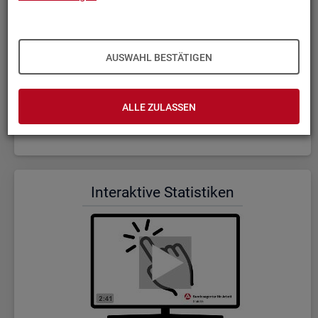
AUSWAHL BESTÄTIGEN
ALLE ZULASSEN
Wer wir sind und was wir ma­chen (Dauer: 5:23)
In­ter­ak­ti­ve Sta­tis­ti­ken