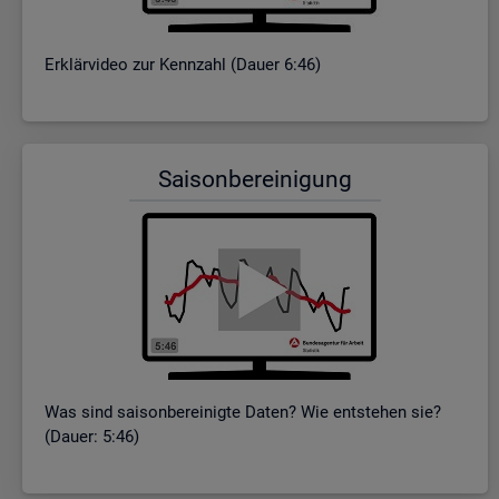
Er­klär­vi­deo zur Kenn­zahl (Dauer 6:46)
Sai­son­be­rei­ni­gung
Was sind sai­son­be­rei­nig­te Daten? Wie ent­ste­hen sie?
(Dauer: 5:46)