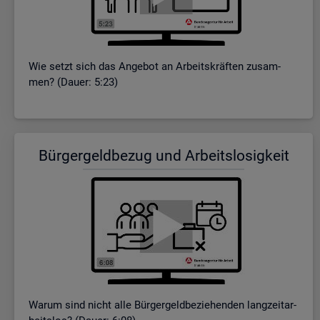
Wie setzt sich das An­ge­bot an Ar­beits­kräf­ten zu­sam­
men? (Dauer: 5:23)
Bür­ger­geld­be­zug und Ar­beits­lo­sig­keit
Warum sind nicht alle Bür­ger­geld­be­zie­hen­den lang­zeit­ar­