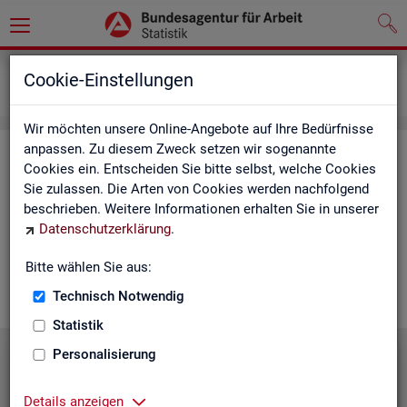
Grundlagen
Lernmaterialien
Cookie-Einstellungen
Mediathek
Wir möchten unsere Online-Angebote auf Ihre Bedürfnisse
anpassen. Zu diesem Zweck setzen wir sogenannte
Me­dia­thek
Cookies ein. Entscheiden Sie bitte selbst, welche Cookies
Sie zulassen. Die Arten von Cookies werden nachfolgend
In der Me­dia­thek fin­den Sie leicht ver­ständ­li­che Kurz­vi­de­os
beschrieben. Weitere Informationen erhalten Sie in unserer
zu zen­tra­len The­men der Sta­tis­tik der BA. Wir er­gän­zen unser
Datenschutzerklärung
.
Vi­deo­an­ge­bot nach und nach. Wün­schen Sie sich ein Video
zu einem be­stimm­ten Thema? Dann kon­tak­tie­ren Sie
uns
Bitte wählen Sie aus:
gern.
Technisch Notwendig
Statistik
Personalisierung
Die Sta­tis­tik der BA stellt sich vor
Details anzeigen