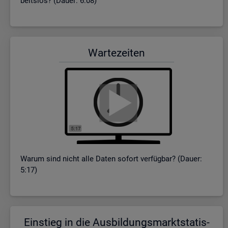
beits­los? (Dauer: 6:08)
War­te­zei­ten
Warum sind nicht alle Daten so­fort ver­füg­bar? (Dauer:
5:17)
Ein­stieg in die Aus­bil­dungs­markt­sta­tis­