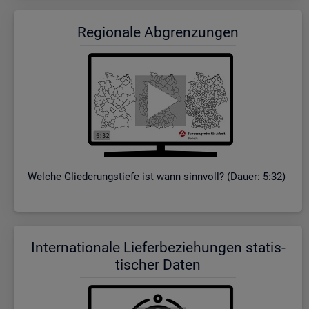
Re­gio­na­le Ab­gren­zun­gen
Wel­che Glie­de­rungs­tie­fe ist wann sinn­voll? (Dauer: 5:32)
In­ter­na­tio­na­le Lie­fer­be­zie­hun­gen sta­tis­
ti­scher Daten