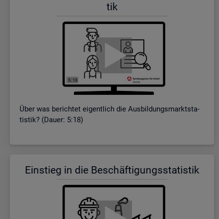
tik
Über was be­rich­tet ei­gent­lich die Aus­bil­dungs­markt­sta­
tis­tik? (Dauer: 5:18)
Ein­stieg in die Be­schäf­ti­gungs­sta­tis­tik