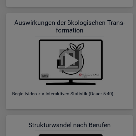
Aus­wir­kun­gen der öko­lo­gi­schen Trans­
for­ma­ti­on
Be­gleit­vi­deo zur In­ter­ak­ti­ven Sta­tis­tik (Dauer 5:40)
Struk­tur­wan­del nach Be­ru­fen