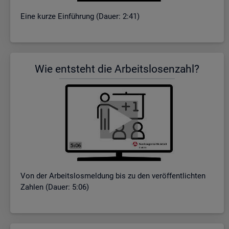
Eine kurze Ein­füh­rung (Dauer: 2:41)
Wie ent­steht die Ar­beits­lo­sen­zahl?
Von der Ar­beits­los­mel­dung bis zu den ver­öf­fent­lich­ten
Zah­len (Dauer: 5:06)