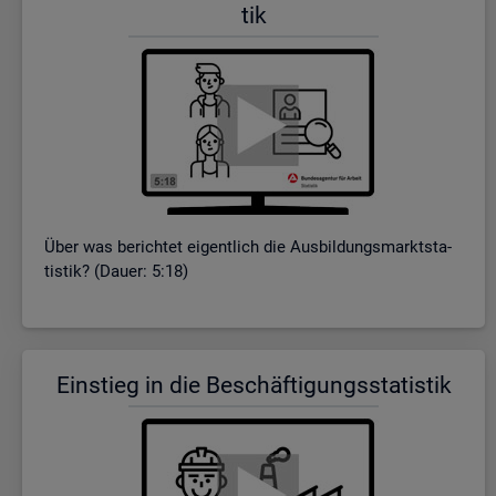
tik
Über was be­rich­tet ei­gent­lich die Aus­bil­dungs­markt­sta­
tis­tik? (Dauer: 5:18)
Ein­stieg in die Be­schäf­ti­gungs­sta­tis­tik