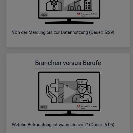
Von der Mel­dung bis zur Da­ten­nut­zung (Dauer: 5:29)
Bran­chen ver­sus Be­ru­fe
Wel­che Be­trach­tung ist wann sinn­voll? (Dauer: 6:05)