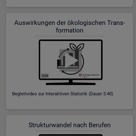
Aus­wir­kun­gen der öko­lo­gi­schen Trans­
for­ma­ti­on
Be­gleit­vi­deo zur In­ter­ak­ti­ven Sta­tis­tik (Dauer 5:40)
Struk­tur­wan­del nach Be­ru­fen