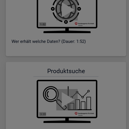
Wer er­hält wel­che Daten? (Dauer: 1:52)
Pro­dukt­su­che