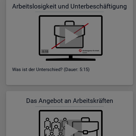
Ar­beits­lo­sig­keit und Un­ter­be­schäf­ti­gung
Was ist der Un­ter­schied? (Dauer: 5:15)
Das An­ge­bot an Ar­beits­kräf­ten