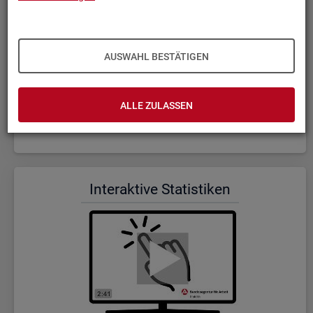
AUSWAHL BESTÄTIGEN
ALLE ZULASSEN
Wer wir sind und was wir ma­chen (Dauer: 5:23)
In­ter­ak­ti­ve Sta­tis­ti­ken