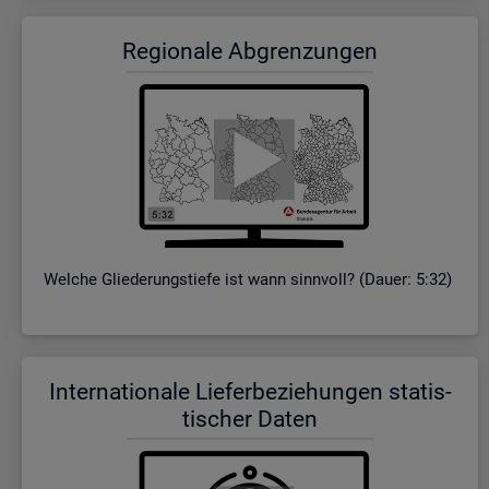
Re­gio­na­le Ab­gren­zun­gen
Wel­che Glie­de­rungs­tie­fe ist wann sinn­voll? (Dauer: 5:32)
In­ter­na­tio­na­le Lie­fer­be­zie­hun­gen sta­tis­
ti­scher Daten