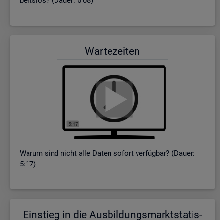
beits­los? (Dauer: 6:08)
War­te­zei­ten
Warum sind nicht alle Daten so­fort ver­füg­bar? (Dauer:
5:17)
Ein­stieg in die Aus­bil­dungs­markt­sta­tis­