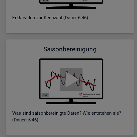
Er­klär­vi­deo zur Kenn­zahl (Dauer 6:46)
Sai­son­be­rei­ni­gung
Was sind sai­son­be­rei­nig­te Daten? Wie ent­ste­hen sie?
(Dauer: 5:46)