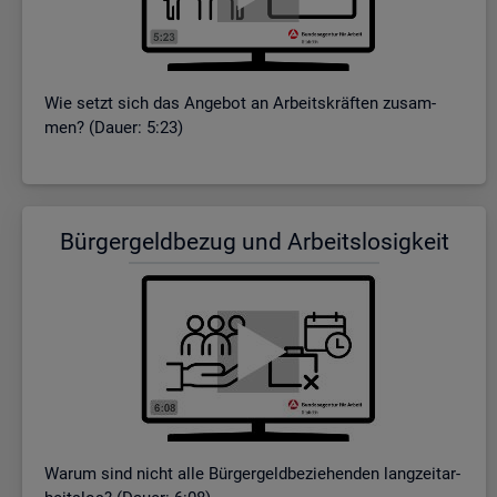
Wie setzt sich das An­ge­bot an Ar­beits­kräf­ten zu­sam­
men? (Dauer: 5:23)
Bür­ger­geld­be­zug und Ar­beits­lo­sig­keit
Warum sind nicht alle Bür­ger­geld­be­zie­hen­den lang­zeit­ar­