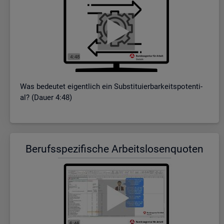
Was be­deu­tet ei­gent­lich ein Sub­sti­tu­ier­bar­keits­po­ten­ti­
al? (Dauer 4:48)
Be­rufs­spe­zi­fi­sche Ar­beits­lo­sen­quo­ten