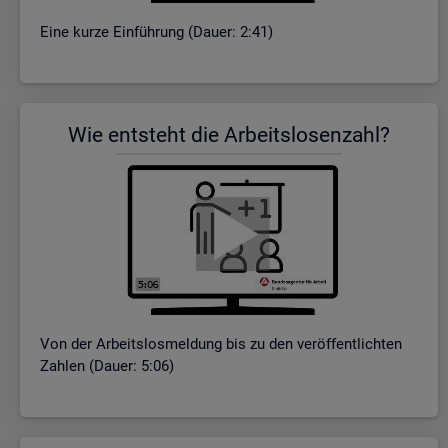
Eine kurze Ein­füh­rung (Dauer: 2:41)
Wie ent­steht die Ar­beits­lo­sen­zahl?
Von der Ar­beits­los­mel­dung bis zu den ver­öf­fent­lich­ten
Zah­len (Dauer: 5:06)