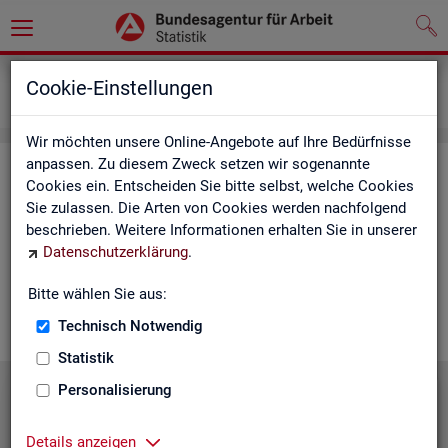
Grundlagen
Lernmaterialien
Cookie-Einstellungen
Mediathek
Wir möchten unsere Online-Angebote auf Ihre Bedürfnisse
anpassen. Zu diesem Zweck setzen wir sogenannte
Me­dia­thek
Cookies ein. Entscheiden Sie bitte selbst, welche Cookies
Sie zulassen. Die Arten von Cookies werden nachfolgend
In der Me­dia­thek fin­den Sie leicht ver­ständ­li­che Kurz­vi­de­os
beschrieben. Weitere Informationen erhalten Sie in unserer
zu zen­tra­len The­men der Sta­tis­tik der BA. Wir er­gän­zen unser
Datenschutzerklärung
.
Vi­deo­an­ge­bot nach und nach. Wün­schen Sie sich ein Video
zu einem be­stimm­ten Thema? Dann kon­tak­tie­ren Sie
uns
Bitte wählen Sie aus:
gern.
Technisch Notwendig
Statistik
Personalisierung
Die Sta­tis­tik der BA stellt sich vor
Details anzeigen