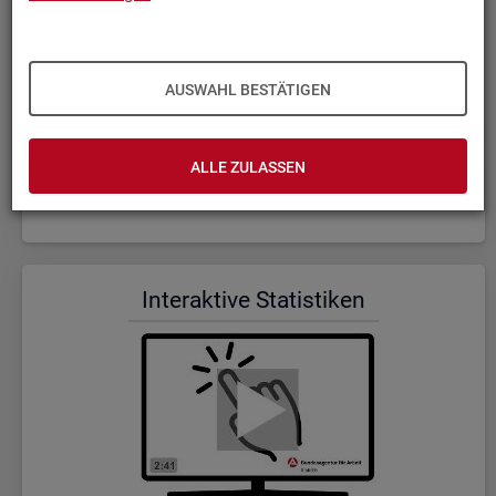
AUSWAHL BESTÄTIGEN
ALLE ZULASSEN
Wer wir sind und was wir ma­chen (Dauer: 5:23)
In­ter­ak­ti­ve Sta­tis­ti­ken