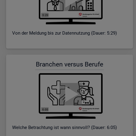
Von der Mel­dung bis zur Da­ten­nut­zung (Dauer: 5:29)
Bran­chen ver­sus Be­ru­fe
Wel­che Be­trach­tung ist wann sinn­voll? (Dauer: 6:05)