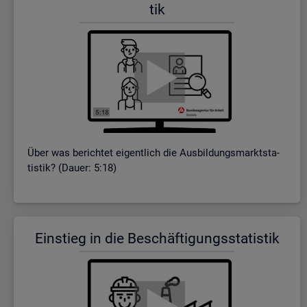
tik
Über was be­rich­tet ei­gent­lich die Aus­bil­dungs­markt­sta­
tis­tik? (Dauer: 5:18)
Ein­stieg in die Be­schäf­ti­gungs­sta­tis­tik