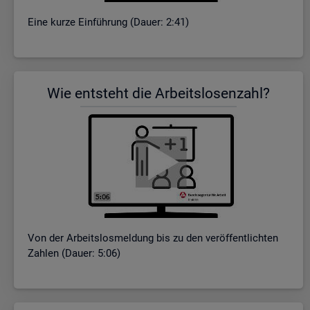
Eine kurze Ein­füh­rung (Dauer: 2:41)
Wie ent­steht die Ar­beits­lo­sen­zahl?
Von der Ar­beits­los­mel­dung bis zu den ver­öf­fent­lich­ten
Zah­len (Dauer: 5:06)