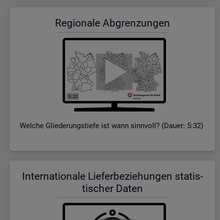
Re­gio­na­le Ab­gren­zun­gen
Wel­che Glie­de­rungs­tie­fe ist wann sinn­voll? (Dauer: 5:32)
In­ter­na­tio­na­le Lie­fer­be­zie­hun­gen sta­tis­
ti­scher Daten