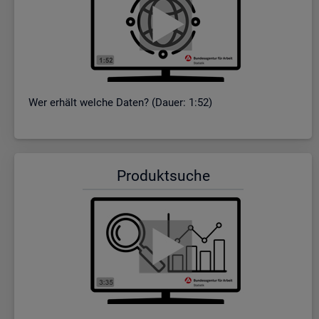
Wer er­hält wel­che Daten? (Dauer: 1:52)
Pro­dukt­su­che