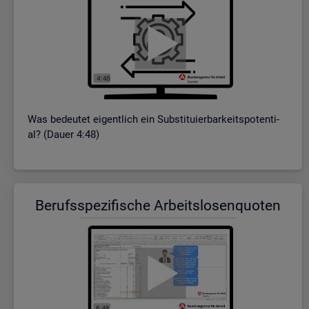
Was be­deu­tet ei­gent­lich ein Sub­sti­tu­ier­bar­keits­po­ten­ti­
al? (Dauer 4:48)
Be­rufs­spe­zi­fi­sche Ar­beits­lo­sen­quo­ten