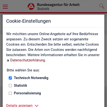
Grundlagen
Lernmaterialien
Cookie-Einstellungen
Mediathek
Wir möchten unsere Online-Angebote auf Ihre Bedürfnisse
anpassen. Zu diesem Zweck setzen wir sogenannte
Me­dia­thek
Cookies ein. Entscheiden Sie bitte selbst, welche Cookies
Sie zulassen. Die Arten von Cookies werden nachfolgend
In der Me­dia­thek fin­den Sie leicht ver­ständ­li­che Kurz­vi­de­os
beschrieben. Weitere Informationen erhalten Sie in unserer
zu zen­tra­len The­men der Sta­tis­tik der BA. Wir er­gän­zen unser
Datenschutzerklärung
.
Vi­deo­an­ge­bot nach und nach. Wün­schen Sie sich ein Video
zu einem be­stimm­ten Thema? Dann kon­tak­tie­ren Sie
uns
Bitte wählen Sie aus:
gern.
Technisch Notwendig
Statistik
Personalisierung
Die Sta­tis­tik der BA stellt sich vor
Details anzeigen