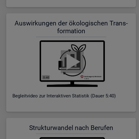
Aus­wir­kun­gen der öko­lo­gi­schen Trans­
for­ma­ti­on
Be­gleit­vi­deo zur In­ter­ak­ti­ven Sta­tis­tik (Dauer 5:40)
Struk­tur­wan­del nach Be­ru­fen