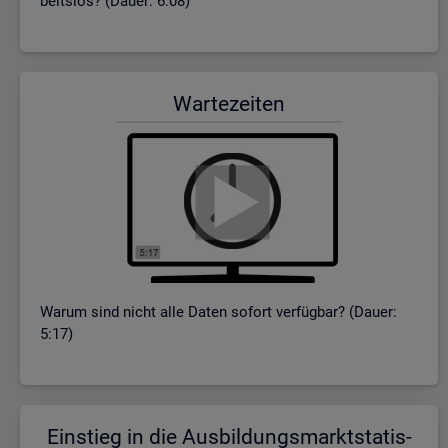
beits­los? (Dauer: 6:08)
War­te­zei­ten
Warum sind nicht alle Daten so­fort ver­füg­bar? (Dauer:
5:17)
Ein­stieg in die Aus­bil­dungs­markt­sta­tis­