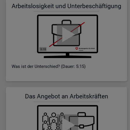
Ar­beits­lo­sig­keit und Un­ter­be­schäf­ti­gung
Was ist der Un­ter­schied? (Dauer: 5:15)
Das An­ge­bot an Ar­beits­kräf­ten