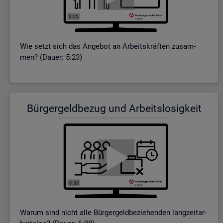
Wie setzt sich das An­ge­bot an Ar­beits­kräf­ten zu­sam­
men? (Dauer: 5:23)
Bür­ger­geld­be­zug und Ar­beits­lo­sig­keit
Warum sind nicht alle Bür­ger­geld­be­zie­hen­den lang­zeit­ar­