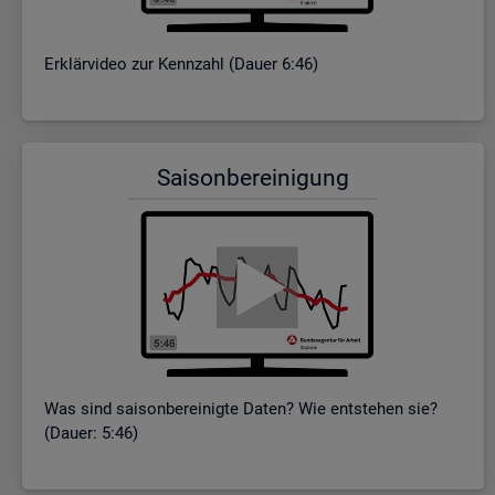
Er­klär­vi­deo zur Kenn­zahl (Dauer 6:46)
Sai­son­be­rei­ni­gung
Was sind sai­son­be­rei­nig­te Daten? Wie ent­ste­hen sie?
(Dauer: 5:46)