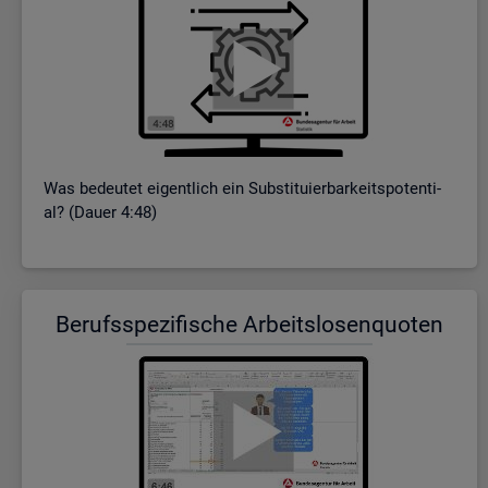
Was be­deu­tet ei­gent­lich ein Sub­sti­tu­ier­bar­keits­po­ten­ti­
al? (Dauer 4:48)
Be­rufs­spe­zi­fi­sche Ar­beits­lo­sen­quo­ten