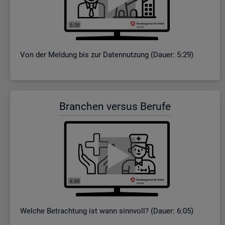
Von der Mel­dung bis zur Da­ten­nut­zung (Dauer: 5:29)
Bran­chen ver­sus Be­ru­fe
Wel­che Be­trach­tung ist wann sinn­voll? (Dauer: 6:05)