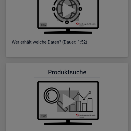
Wer er­hält wel­che Daten? (Dauer: 1:52)
Pro­dukt­su­che