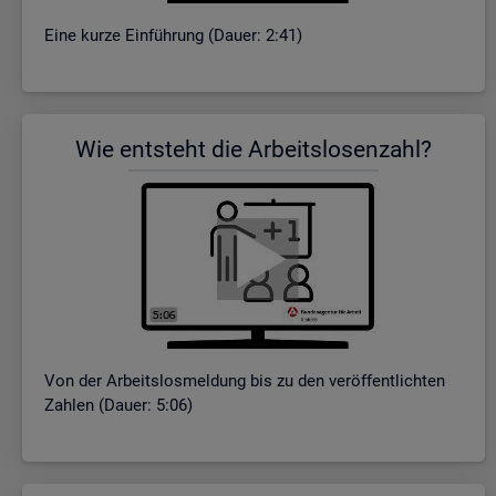
Eine kurze Ein­füh­rung (Dauer: 2:41)
Wie ent­steht die Ar­beits­lo­sen­zahl?
Von der Ar­beits­los­mel­dung bis zu den ver­öf­fent­lich­ten
Zah­len (Dauer: 5:06)