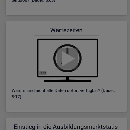
beits­los? (Dauer: 6:08)
War­te­zei­ten
Warum sind nicht alle Daten so­fort ver­füg­bar? (Dauer:
5:17)
Ein­stieg in die Aus­bil­dungs­markt­sta­tis­