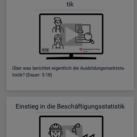
tik
Über was be­rich­tet ei­gent­lich die Aus­bil­dungs­markt­sta­
tis­tik? (Dauer: 5:18)
Ein­stieg in die Be­schäf­ti­gungs­sta­tis­tik