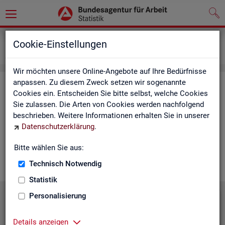
Grundlagen
Lernmaterialien
Cookie-Einstellungen
Mediathek
Wir möchten unsere Online-Angebote auf Ihre Bedürfnisse
anpassen. Zu diesem Zweck setzen wir sogenannte
Me­dia­thek
Cookies ein. Entscheiden Sie bitte selbst, welche Cookies
Sie zulassen. Die Arten von Cookies werden nachfolgend
In der Me­dia­thek fin­den Sie leicht ver­ständ­li­che Kurz­vi­de­os
beschrieben. Weitere Informationen erhalten Sie in unserer
zu zen­tra­len The­men der Sta­tis­tik der BA. Wir er­gän­zen unser
Datenschutzerklärung
.
Vi­deo­an­ge­bot nach und nach. Wün­schen Sie sich ein Video
zu einem be­stimm­ten Thema? Dann kon­tak­tie­ren Sie
uns
Bitte wählen Sie aus:
gern.
Technisch Notwendig
Statistik
Personalisierung
Die Sta­tis­tik der BA stellt sich vor
Details anzeigen