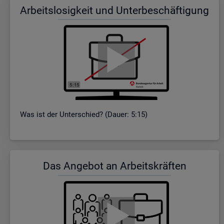
Ar­beits­lo­sig­keit und Un­ter­be­schäf­ti­gung
Was ist der Un­ter­schied? (Dauer: 5:15)
Das An­ge­bot an Ar­beits­kräf­ten