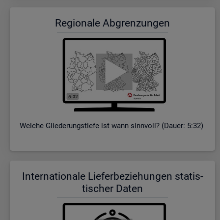
Re­gio­na­le Ab­gren­zun­gen
Wel­che Glie­de­rungs­tie­fe ist wann sinn­voll? (Dauer: 5:32)
In­ter­na­tio­na­le Lie­fer­be­zie­hun­gen sta­tis­
ti­scher Daten