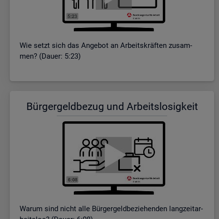
Wie setzt sich das An­ge­bot an Ar­beits­kräf­ten zu­sam­
men? (Dauer: 5:23)
Bür­ger­geld­be­zug und Ar­beits­lo­sig­keit
Warum sind nicht alle Bür­ger­geld­be­zie­hen­den lang­zeit­ar­