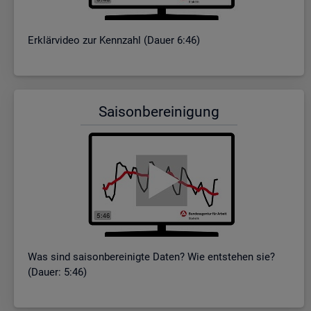
Er­klär­vi­deo zur Kenn­zahl (Dauer 6:46)
Sai­son­be­rei­ni­gung
Was sind sai­son­be­rei­nig­te Daten? Wie ent­ste­hen sie?
(Dauer: 5:46)