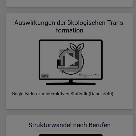
Aus­wir­kun­gen der öko­lo­gi­schen Trans­
for­ma­ti­on
Be­gleit­vi­deo zur In­ter­ak­ti­ven Sta­tis­tik (Dauer 5:40)
Struk­tur­wan­del nach Be­ru­fen