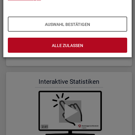
AUSWAHL BESTÄTIGEN
ALLE ZULASSEN
Wer wir sind und was wir ma­chen (Dauer: 5:23)
In­ter­ak­ti­ve Sta­tis­ti­ken