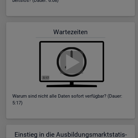
beits­los? (Dauer: 6:08)
War­te­zei­ten
Warum sind nicht alle Daten so­fort ver­füg­bar? (Dauer:
5:17)
Ein­stieg in die Aus­bil­dungs­markt­sta­tis­