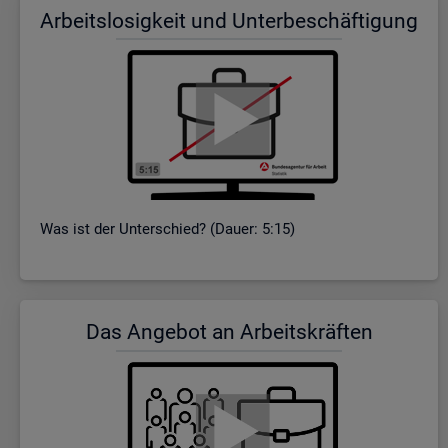
Ar­beits­lo­sig­keit und Un­ter­be­schäf­ti­gung
Was ist der Un­ter­schied? (Dauer: 5:15)
Das An­ge­bot an Ar­beits­kräf­ten