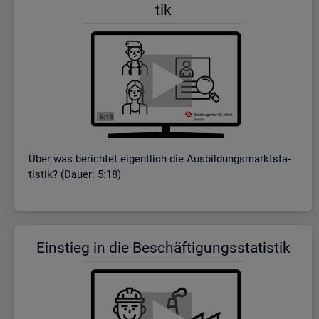
tik
Über was be­rich­tet ei­gent­lich die Aus­bil­dungs­markt­sta­
tis­tik? (Dauer: 5:18)
Ein­stieg in die Be­schäf­ti­gungs­sta­tis­tik