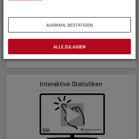
AUSWAHL BESTÄTIGEN
ALLE ZULASSEN
Wer wir sind und was wir ma­chen (Dauer: 5:23)
In­ter­ak­ti­ve Sta­tis­ti­ken