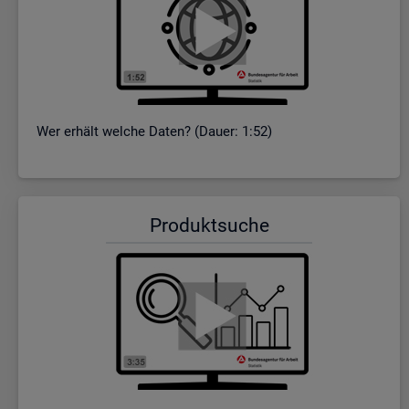
Wer er­hält wel­che Daten? (Dauer: 1:52)
Pro­dukt­su­che