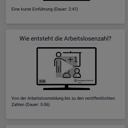
Eine kurze Ein­füh­rung (Dauer: 2:41)
Wie ent­steht die Ar­beits­lo­sen­zahl?
Von der Ar­beits­los­mel­dung bis zu den ver­öf­fent­lich­ten
Zah­len (Dauer: 5:06)