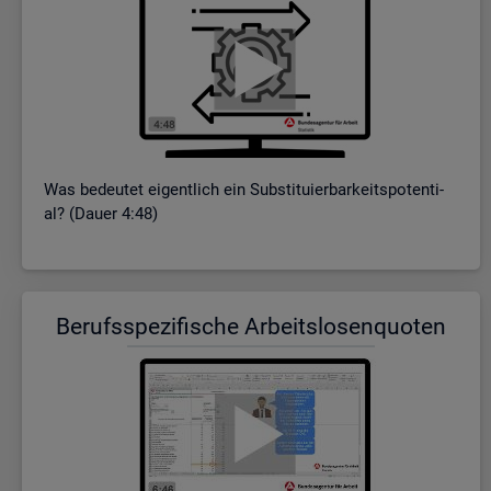
Was be­deu­tet ei­gent­lich ein Sub­sti­tu­ier­bar­keits­po­ten­ti­
al? (Dauer 4:48)
Be­rufs­spe­zi­fi­sche Ar­beits­lo­sen­quo­ten