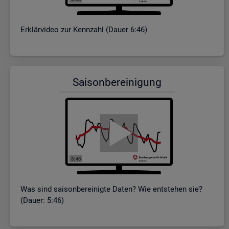
Er­klär­vi­deo zur Kenn­zahl (Dauer 6:46)
Sai­son­be­rei­ni­gung
Was sind sai­son­be­rei­nig­te Daten? Wie ent­ste­hen sie?
(Dauer: 5:46)