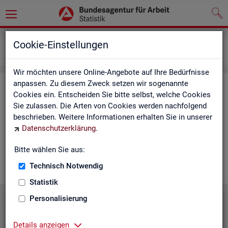
Grundlagen
Lernmaterialien
Cookie-Einstellungen
Mediathek
Wir möchten unsere Online-Angebote auf Ihre Bedürfnisse
anpassen. Zu diesem Zweck setzen wir sogenannte
Me­dia­thek
Cookies ein. Entscheiden Sie bitte selbst, welche Cookies
Sie zulassen. Die Arten von Cookies werden nachfolgend
In der Me­dia­thek fin­den Sie leicht ver­ständ­li­che Kurz­vi­de­os
beschrieben. Weitere Informationen erhalten Sie in unserer
zu zen­tra­len The­men der Sta­tis­tik der BA. Wir er­gän­zen unser
Datenschutzerklärung
.
Vi­deo­an­ge­bot nach und nach. Wün­schen Sie sich ein Video
zu einem be­stimm­ten Thema? Dann kon­tak­tie­ren Sie
uns
Bitte wählen Sie aus:
gern.
Technisch Notwendig
Statistik
Personalisierung
Die Sta­tis­tik der BA stellt sich vor
Details anzeigen