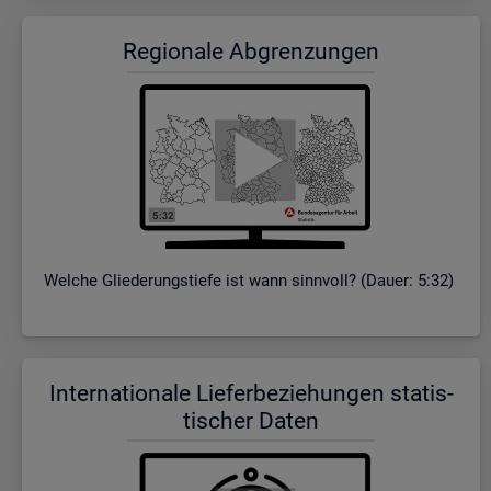
Re­gio­na­le Ab­gren­zun­gen
Wel­che Glie­de­rungs­tie­fe ist wann sinn­voll? (Dauer: 5:32)
In­ter­na­tio­na­le Lie­fer­be­zie­hun­gen sta­tis­
ti­scher Daten