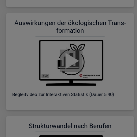
Aus­wir­kun­gen der öko­lo­gi­schen Trans­
for­ma­ti­on
Be­gleit­vi­deo zur In­ter­ak­ti­ven Sta­tis­tik (Dauer 5:40)
Struk­tur­wan­del nach Be­ru­fen