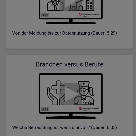
Von der Mel­dung bis zur Da­ten­nut­zung (Dauer: 5:29)
Bran­chen ver­sus Be­ru­fe
Wel­che Be­trach­tung ist wann sinn­voll? (Dauer: 6:05)