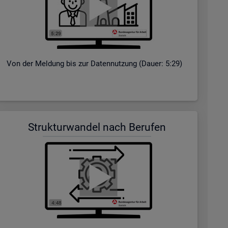
Von der Mel­dung bis zur Da­ten­nut­zung (Dauer: 5:29)
Struk­tur­wan­del nach Be­ru­fen