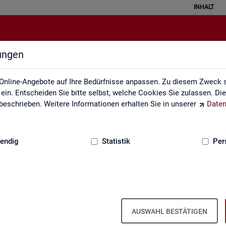
INHALT
lungen
Mediathek
Online-Angebote auf Ihre Bedürfnisse anpassen. Zu diesem Zweck s
in. Entscheiden Sie bitte selbst, welche Cookies Sie zulassen. Di
eschrieben. Weitere Informationen erhalten Sie in unserer
Daten
:
GRUNDLAGEN
endig
Statistik
Per
Me­dia­thek
AUSWAHL BESTÄTIGEN
vi­de­os zu zen­tra­len The­men der Sta­tis­tik der BA. Wir er­gän­zen uns