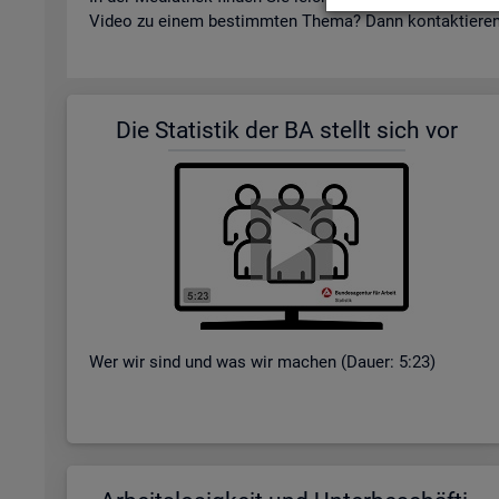
Video zu einem be­stimm­ten Thema? Dann kon­tak­tie­re
Die Sta­tis­tik der BA stellt sich vor
Wer wir sind und was wir ma­chen (Dauer: 5:23)