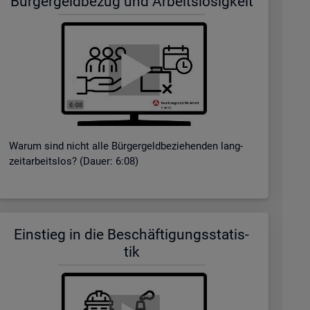
Bür­ger­geld­be­zug und Ar­beits­lo­sig­keit
Warum sind nicht alle Bür­ger­geld­be­zie­hen­den lang­
zeit­ar­beits­los? (Dauer: 6:08)
Ein­stieg in die Be­schäf­ti­gungs­sta­tis­
tik