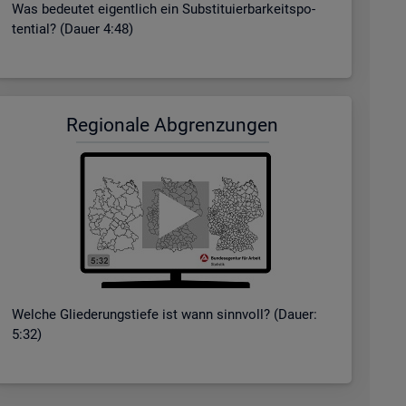
Was be­deu­tet ei­gent­lich ein Sub­sti­tu­ier­bar­keits­po­
ten­ti­al? (Dauer 4:48)
Re­gio­na­le Ab­gren­zun­gen
Wel­che Glie­de­rungs­tie­fe ist wann sinn­voll? (Dauer:
5:32)