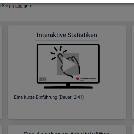
n Sie
uns
gern.
In­ter­ak­ti­ve Sta­tis­ti­ken
Eine kurze Ein­füh­rung (Dauer: 2:41)