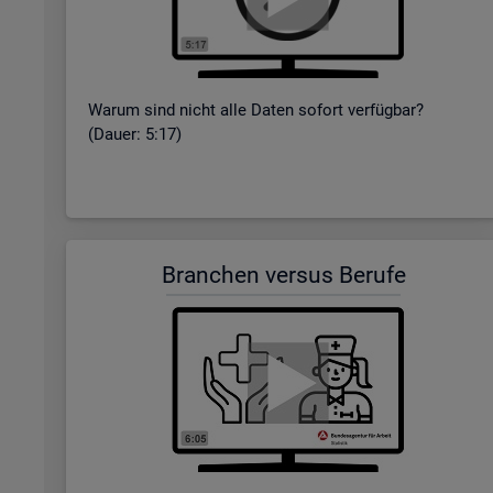
Warum sind nicht alle Daten so­fort ver­füg­bar?
(Dauer: 5:17)
Bran­chen ver­sus Be­ru­fe