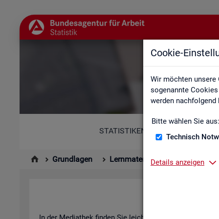
Cookie-Einstel
Wir möchten unsere 
sogenannte Cookies e
werden nachfolgend b
Bitte wählen Sie aus
STATISTIKEN
Technisch Notw
Grundlagen
Lernmaterialien
Mediathek
Details anzeigen
In der Me­dia­thek fin­den Sie leicht ver­ständ­li­che Kurz­