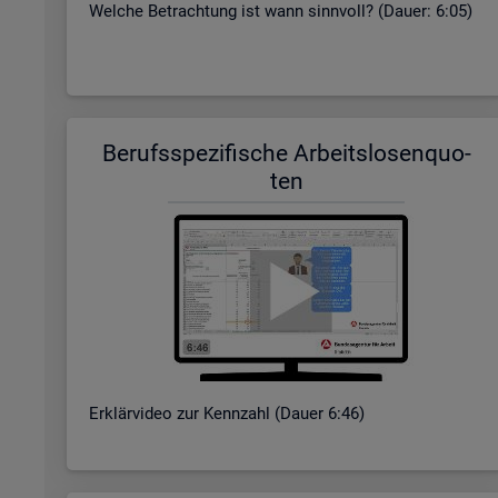
Wel­che Be­trach­tung ist wann sinn­voll? (Dauer: 6:05)
Be­rufs­spe­zi­fi­sche Ar­beits­lo­sen­quo­
ten
Er­klär­vi­deo zur Kenn­zahl (Dauer 6:46)