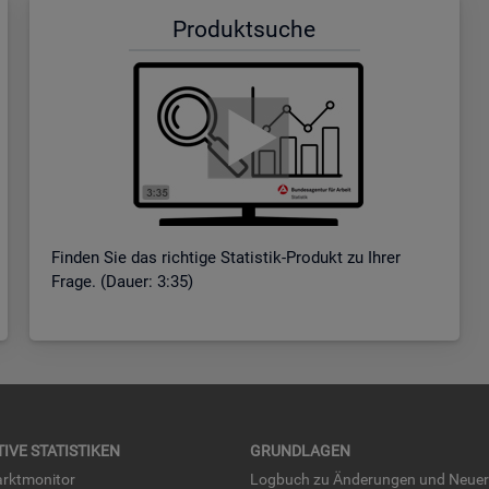
Pro­dukt­su­che
Fin­den Sie das rich­ti­ge Sta­tis­tik-Pro­dukt zu Ihrer
Frage. (Dauer: 3:35)
TI­VE STA­TIS­TI­KEN
GRUND­LA­GEN
rkt­mo­ni­tor
Log­buch zu Än­de­run­gen und Neue­