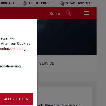
KONTAKT
LEICHTE SPRACHE
GEBÄRDENSPRACHE
Suche
etzen wir
e Arten von Cookies
schutzerklärung
.
SERVICE
sonalisierung
ALLE ZULASSEN
er Vi­deo­an­ge­bot nach und nach. Wün­schen Sie sich ein