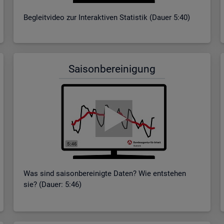
Be­gleit­vi­deo zur In­ter­ak­ti­ven Sta­tis­tik (Dauer 5:40)
Sai­son­be­rei­ni­gung
Was sind sai­son­be­rei­nig­te Daten? Wie ent­ste­hen
sie? (Dauer: 5:46)