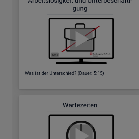
Ar­beits­lo­sig­keit und Un­ter­be­schäf­ti­
gung
Was ist der Un­ter­schied? (Dauer: 5:15)
War­te­zei­ten