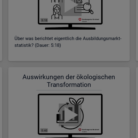
Über was be­rich­tet ei­gent­lich die Aus­bil­dungs­markt­
sta­tis­tik? (Dauer: 5:18)
Aus­wir­kun­gen der öko­lo­gi­schen
Trans­for­ma­ti­on