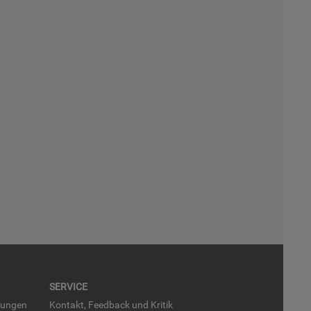
SER­VICE
run­gen
Kon­takt, Feed­back und Kri­tik