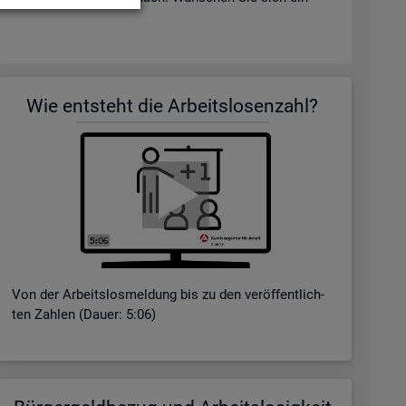
Wie ent­steht die Ar­beits­lo­sen­zahl?
Von der Ar­beits­los­mel­dung bis zu den ver­öf­fent­lich­
ten Zah­len (Dauer: 5:06)