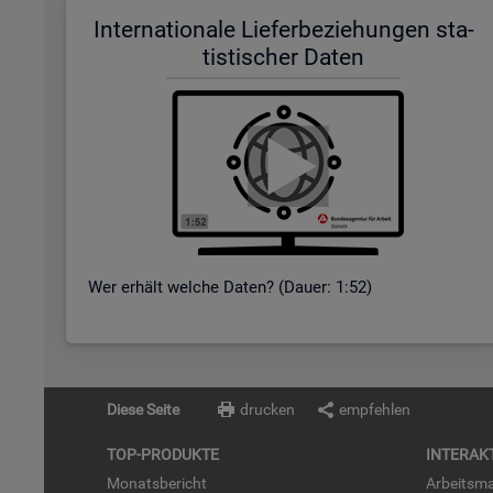
In­ter­na­tio­na­le Lie­fer­be­zie­hun­gen sta­
tis­ti­scher Daten
Wer er­hält wel­che Daten? (Dauer: 1:52)
Diese Seite
drucken
empfehlen
TOP-PRO­DUK­TE
IN­TER­AK­
Mo­nats­be­richt
Ar­beits­ma