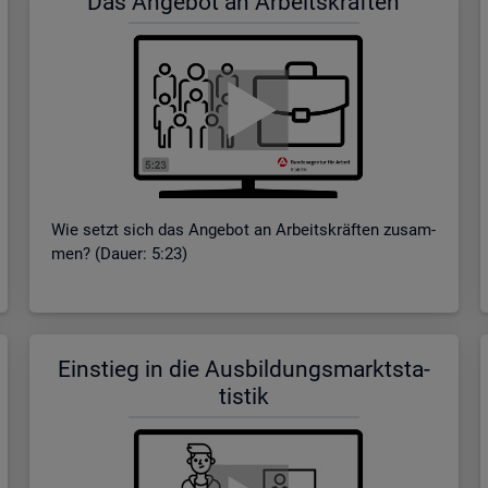
Das An­ge­bot an Ar­beits­kräf­ten
Wie setzt sich das An­ge­bot an Ar­beits­kräf­ten zu­sam­
men? (Dauer: 5:23)
Ein­stieg in die Aus­bil­dungs­markt­sta­
tis­tik