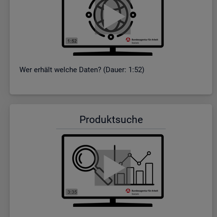
Wer er­hält wel­che Daten? (Dauer: 1:52)
Pro­dukt­su­che