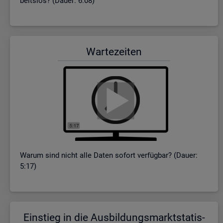
beits­los? (Dauer: 6:08)
War­te­zei­ten
Warum sind nicht alle Daten so­fort ver­füg­bar? (Dauer:
5:17)
Ein­stieg in die Aus­bil­dungs­markt­sta­tis­