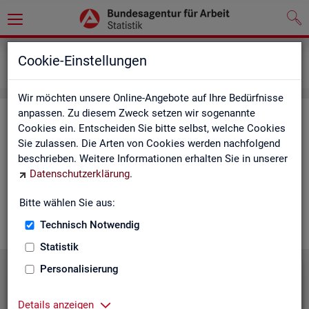
Grundlagen
Lernmaterialien
Cookie-Einstellungen
Mediathek
Wir möchten unsere Online-Angebote auf Ihre Bedürfnisse
anpassen. Zu diesem Zweck setzen wir sogenannte
Me­dia­thek
Cookies ein. Entscheiden Sie bitte selbst, welche Cookies
Sie zulassen. Die Arten von Cookies werden nachfolgend
In der Me­dia­thek fin­den Sie leicht ver­ständ­li­che Kurz­vi­de­os
beschrieben. Weitere Informationen erhalten Sie in unserer
zu zen­tra­len The­men der Sta­tis­tik der BA. Wir er­gän­zen unser
Datenschutzerklärung
.
Vi­deo­an­ge­bot nach und nach. Wün­schen Sie sich ein Video
zu einem be­stimm­ten Thema? Dann kon­tak­tie­ren Sie
uns
Bitte wählen Sie aus:
gern.
Technisch Notwendig
Statistik
Personalisierung
Die Sta­tis­tik der BA stellt sich vor
Details anzeigen