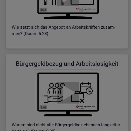
Wie setzt sich das An­ge­bot an Ar­beits­kräf­ten zu­sam­
men? (Dauer: 5:23)
Bür­ger­geld­be­zug und Ar­beits­lo­sig­keit
Warum sind nicht alle Bür­ger­geld­be­zie­hen­den lang­zeit­ar­