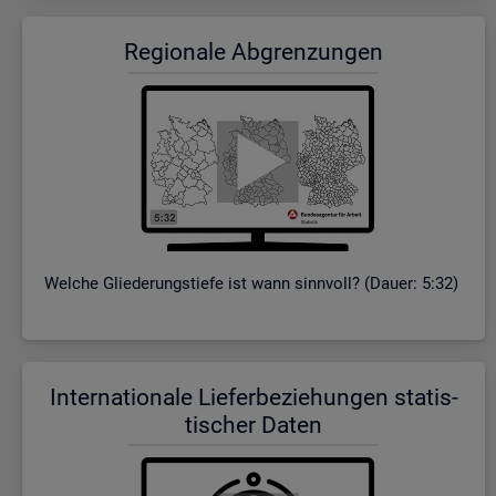
Re­gio­na­le Ab­gren­zun­gen
Wel­che Glie­de­rungs­tie­fe ist wann sinn­voll? (Dauer: 5:32)
In­ter­na­tio­na­le Lie­fer­be­zie­hun­gen sta­tis­
ti­scher Daten