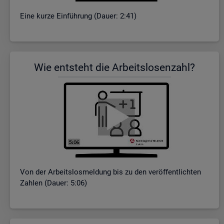
Eine kurze Ein­füh­rung (Dauer: 2:41)
Wie ent­steht die Ar­beits­lo­sen­zahl?
Von der Ar­beits­los­mel­dung bis zu den ver­öf­fent­lich­ten
Zah­len (Dauer: 5:06)