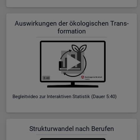
Aus­wir­kun­gen der öko­lo­gi­schen Trans­
for­ma­ti­on
Be­gleit­vi­deo zur In­ter­ak­ti­ven Sta­tis­tik (Dauer 5:40)
Struk­tur­wan­del nach Be­ru­fen