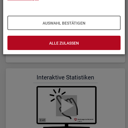
AUSWAHL BESTÄTIGEN
ALLE ZULASSEN
Wer wir sind und was wir ma­chen (Dauer: 5:23)
In­ter­ak­ti­ve Sta­tis­ti­ken