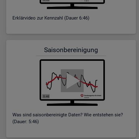
Er­klär­vi­deo zur Kenn­zahl (Dauer 6:46)
Sai­son­be­rei­ni­gung
Was sind sai­son­be­rei­nig­te Daten? Wie ent­ste­hen sie?
(Dauer: 5:46)