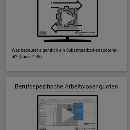
Was be­deu­tet ei­gent­lich ein Sub­sti­tu­ier­bar­keits­po­ten­ti­
al? (Dauer 4:48)
Be­rufs­spe­zi­fi­sche Ar­beits­lo­sen­quo­ten