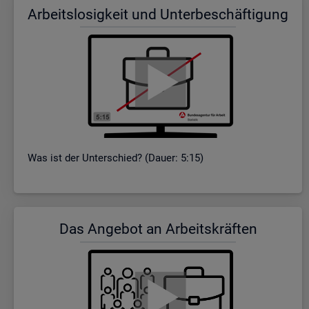
Ar­beits­lo­sig­keit und Un­ter­be­schäf­ti­gung
Was ist der Un­ter­schied? (Dauer: 5:15)
Das An­ge­bot an Ar­beits­kräf­ten