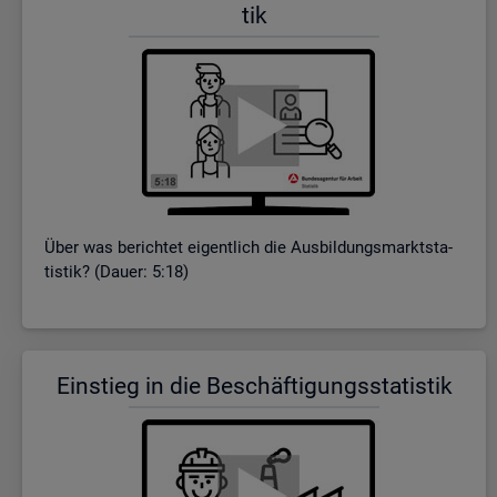
tik
Über was be­rich­tet ei­gent­lich die Aus­bil­dungs­markt­sta­
tis­tik? (Dauer: 5:18)
Ein­stieg in die Be­schäf­ti­gungs­sta­tis­tik