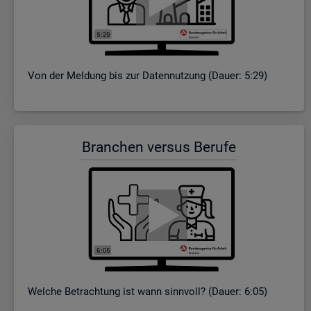
Von der Mel­dung bis zur Da­ten­nut­zung (Dauer: 5:29)
Bran­chen ver­sus Be­ru­fe
Wel­che Be­trach­tung ist wann sinn­voll? (Dauer: 6:05)