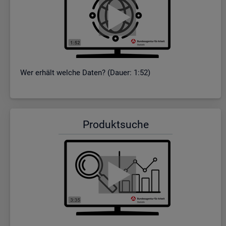
Wer er­hält wel­che Daten? (Dauer: 1:52)
Pro­dukt­su­che