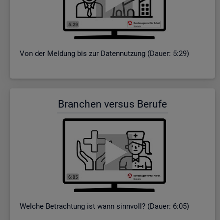
Von der Mel­dung bis zur Da­ten­nut­zung (Dauer: 5:29)
Bran­chen ver­sus Be­ru­fe
Wel­che Be­trach­tung ist wann sinn­voll? (Dauer: 6:05)