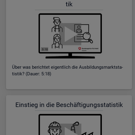
tik
Über was be­rich­tet ei­gent­lich die Aus­bil­dungs­markt­sta­
tis­tik? (Dauer: 5:18)
Ein­stieg in die Be­schäf­ti­gungs­sta­tis­tik