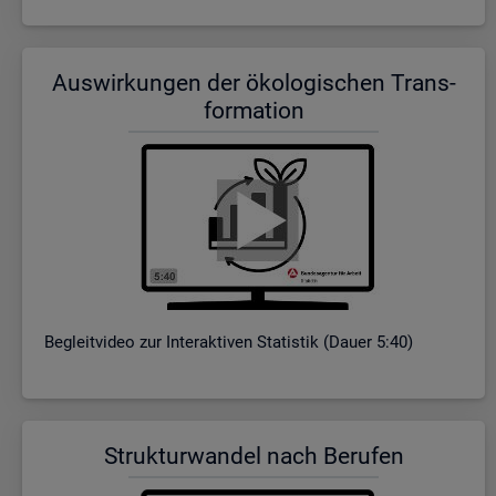
Aus­wir­kun­gen der öko­lo­gi­schen Trans­
for­ma­ti­on
Be­gleit­vi­deo zur In­ter­ak­ti­ven Sta­tis­tik (Dauer 5:40)
Struk­tur­wan­del nach Be­ru­fen