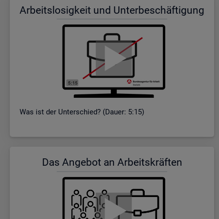
Ar­beits­lo­sig­keit und Un­ter­be­schäf­ti­gung
Was ist der Un­ter­schied? (Dauer: 5:15)
Das An­ge­bot an Ar­beits­kräf­ten