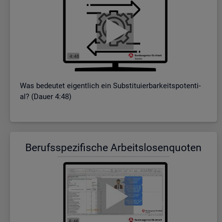
Was be­deu­tet ei­gent­lich ein Sub­sti­tu­ier­bar­keits­po­ten­ti­
al? (Dauer 4:48)
Be­rufs­spe­zi­fi­sche Ar­beits­lo­sen­quo­ten