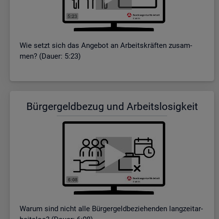
Wie setzt sich das An­ge­bot an Ar­beits­kräf­ten zu­sam­
men? (Dauer: 5:23)
Bür­ger­geld­be­zug und Ar­beits­lo­sig­keit
Warum sind nicht alle Bür­ger­geld­be­zie­hen­den lang­zeit­ar­