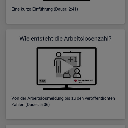
Eine kurze Ein­füh­rung (Dauer: 2:41)
Wie ent­steht die Ar­beits­lo­sen­zahl?
Von der Ar­beits­los­mel­dung bis zu den ver­öf­fent­lich­ten
Zah­len (Dauer: 5:06)