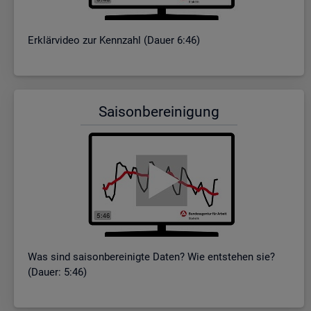
Er­klär­vi­deo zur Kenn­zahl (Dauer 6:46)
Sai­son­be­rei­ni­gung
Was sind sai­son­be­rei­nig­te Daten? Wie ent­ste­hen sie?
(Dauer: 5:46)