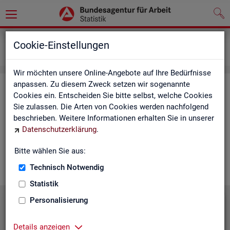
Grundlagen
Lernmaterialien
Cookie-Einstellungen
Mediathek
Wir möchten unsere Online-Angebote auf Ihre Bedürfnisse
anpassen. Zu diesem Zweck setzen wir sogenannte
Me­dia­thek
Cookies ein. Entscheiden Sie bitte selbst, welche Cookies
Sie zulassen. Die Arten von Cookies werden nachfolgend
In der Me­dia­thek fin­den Sie leicht ver­ständ­li­che Kurz­vi­de­os
beschrieben. Weitere Informationen erhalten Sie in unserer
zu zen­tra­len The­men der Sta­tis­tik der BA. Wir er­gän­zen unser
Datenschutzerklärung
.
Vi­deo­an­ge­bot nach und nach. Wün­schen Sie sich ein Video
zu einem be­stimm­ten Thema? Dann kon­tak­tie­ren Sie
uns
Bitte wählen Sie aus:
gern.
Technisch Notwendig
Statistik
Personalisierung
Die Sta­tis­tik der BA stellt sich vor
Details anzeigen