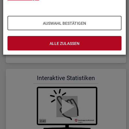
AUSWAHL BESTÄTIGEN
ALLE ZULASSEN
Wer wir sind und was wir ma­chen (Dauer: 5:23)
In­ter­ak­ti­ve Sta­tis­ti­ken