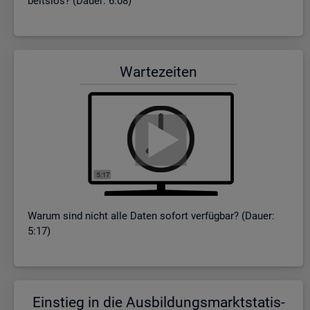
beits­los? (Dauer: 6:08)
War­te­zei­ten
Warum sind nicht alle Daten so­fort ver­füg­bar? (Dauer:
5:17)
Ein­stieg in die Aus­bil­dungs­markt­sta­tis­