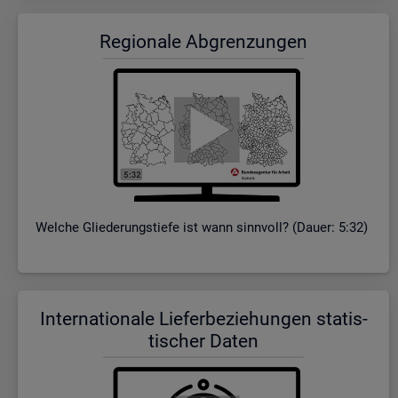
Re­gio­na­le Ab­gren­zun­gen
Wel­che Glie­de­rungs­tie­fe ist wann sinn­voll? (Dauer: 5:32)
In­ter­na­tio­na­le Lie­fer­be­zie­hun­gen sta­tis­
ti­scher Daten