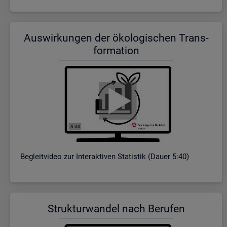
Aus­wir­kun­gen der öko­lo­gi­schen Trans­
for­ma­ti­on
Be­gleit­vi­deo zur In­ter­ak­ti­ven Sta­tis­tik (Dauer 5:40)
Struk­tur­wan­del nach Be­ru­fen