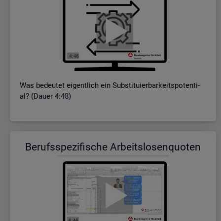
Was be­deu­tet ei­gent­lich ein Sub­sti­tu­ier­bar­keits­po­ten­ti­
al? (Dauer 4:48)
Be­rufs­spe­zi­fi­sche Ar­beits­lo­sen­quo­ten