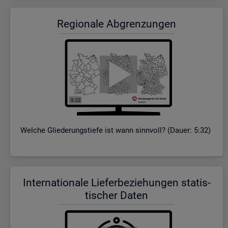
Re­gio­na­le Ab­gren­zun­gen
Wel­che Glie­de­rungs­tie­fe ist wann sinn­voll? (Dauer: 5:32)
In­ter­na­tio­na­le Lie­fer­be­zie­hun­gen sta­tis­
ti­scher Daten