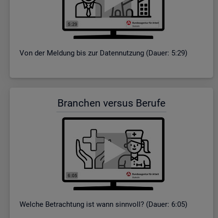
Von der Mel­dung bis zur Da­ten­nut­zung (Dauer: 5:29)
Bran­chen ver­sus Be­ru­fe
Wel­che Be­trach­tung ist wann sinn­voll? (Dauer: 6:05)