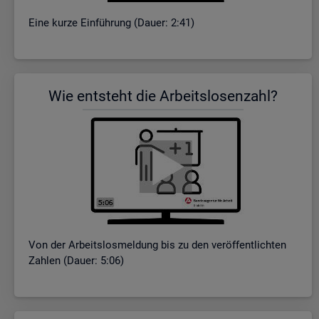
Eine kurze Ein­füh­rung (Dauer: 2:41)
Wie ent­steht die Ar­beits­lo­sen­zahl?
Von der Ar­beits­los­mel­dung bis zu den ver­öf­fent­lich­ten
Zah­len (Dauer: 5:06)