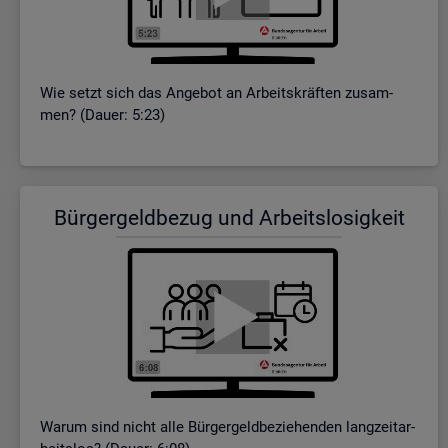
Wie setzt sich das An­ge­bot an Ar­beits­kräf­ten zu­sam­
men? (Dauer: 5:23)
Bür­ger­geld­be­zug und Ar­beits­lo­sig­keit
Warum sind nicht alle Bür­ger­geld­be­zie­hen­den lang­zeit­ar­