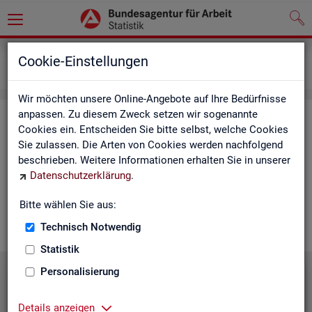
Grundlagen
Lernmaterialien
Cookie-Einstellungen
Mediathek
Wir möchten unsere Online-Angebote auf Ihre Bedürfnisse
anpassen. Zu diesem Zweck setzen wir sogenannte
Me­dia­thek
Cookies ein. Entscheiden Sie bitte selbst, welche Cookies
Sie zulassen. Die Arten von Cookies werden nachfolgend
In der Me­dia­thek fin­den Sie leicht ver­ständ­li­che Kurz­vi­de­os
beschrieben. Weitere Informationen erhalten Sie in unserer
zu zen­tra­len The­men der Sta­tis­tik der BA. Wir er­gän­zen unser
Datenschutzerklärung
.
Vi­deo­an­ge­bot nach und nach. Wün­schen Sie sich ein Video
zu einem be­stimm­ten Thema? Dann kon­tak­tie­ren Sie
uns
Bitte wählen Sie aus:
gern.
Technisch Notwendig
Statistik
Personalisierung
Die Sta­tis­tik der BA stellt sich vor
Details anzeigen