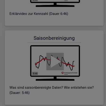
Er­klär­vi­deo zur Kenn­zahl (Dauer 6:46)
Sai­son­be­rei­ni­gung
Was sind sai­son­be­rei­nig­te Daten? Wie ent­ste­hen sie?
(Dauer: 5:46)