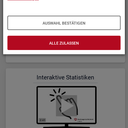
AUSWAHL BESTÄTIGEN
ALLE ZULASSEN
Wer wir sind und was wir ma­chen (Dauer: 5:23)
In­ter­ak­ti­ve Sta­tis­ti­ken