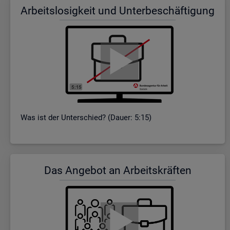
Ar­beits­lo­sig­keit und Un­ter­be­schäf­ti­gung
Was ist der Un­ter­schied? (Dauer: 5:15)
Das An­ge­bot an Ar­beits­kräf­ten