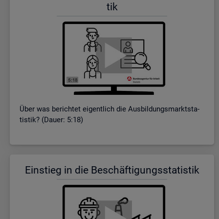
tik
Über was be­rich­tet ei­gent­lich die Aus­bil­dungs­markt­sta­
tis­tik? (Dauer: 5:18)
Ein­stieg in die Be­schäf­ti­gungs­sta­tis­tik