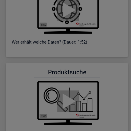
Wer er­hält wel­che Daten? (Dauer: 1:52)
Pro­dukt­su­che