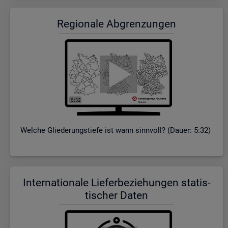
Re­gio­na­le Ab­gren­zun­gen
Wel­che Glie­de­rungs­tie­fe ist wann sinn­voll? (Dauer: 5:32)
In­ter­na­tio­na­le Lie­fer­be­zie­hun­gen sta­tis­
ti­scher Daten