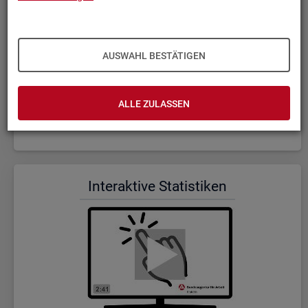
AUSWAHL BESTÄTIGEN
ALLE ZULASSEN
Wer wir sind und was wir ma­chen (Dauer: 5:23)
In­ter­ak­ti­ve Sta­tis­ti­ken