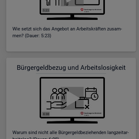
Wie setzt sich das An­ge­bot an Ar­beits­kräf­ten zu­sam­
men? (Dauer: 5:23)
Bür­ger­geld­be­zug und Ar­beits­lo­sig­keit
Warum sind nicht alle Bür­ger­geld­be­zie­hen­den lang­zeit­ar­