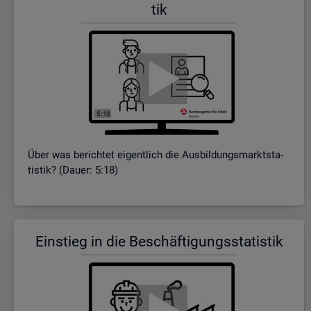
tik
Über was be­rich­tet ei­gent­lich die Aus­bil­dungs­markt­sta­
tis­tik? (Dauer: 5:18)
Ein­stieg in die Be­schäf­ti­gungs­sta­tis­tik