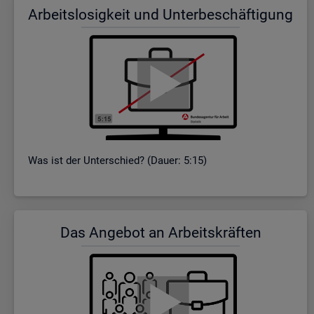
Ar­beits­lo­sig­keit und Un­ter­be­schäf­ti­gung
Was ist der Un­ter­schied? (Dauer: 5:15)
Das An­ge­bot an Ar­beits­kräf­ten