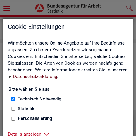
Grundlagen
Lernmaterialien
Cookie-Einstellungen
Mediathek
Wir möchten unsere Online-Angebote auf Ihre Bedürfnisse
anpassen. Zu diesem Zweck setzen wir sogenannte
Me­dia­thek
Cookies ein. Entscheiden Sie bitte selbst, welche Cookies
Sie zulassen. Die Arten von Cookies werden nachfolgend
In der Me­dia­thek fin­den Sie leicht ver­ständ­li­che Kurz­vi­de­os
beschrieben. Weitere Informationen erhalten Sie in unserer
zu zen­tra­len The­men der Sta­tis­tik der BA. Wir er­gän­zen unser
Datenschutzerklärung
.
Vi­deo­an­ge­bot nach und nach. Wün­schen Sie sich ein Video
zu einem be­stimm­ten Thema? Dann kon­tak­tie­ren Sie
uns
Bitte wählen Sie aus:
gern.
Technisch Notwendig
Statistik
Personalisierung
Die Sta­tis­tik der BA stellt sich vor
Details anzeigen