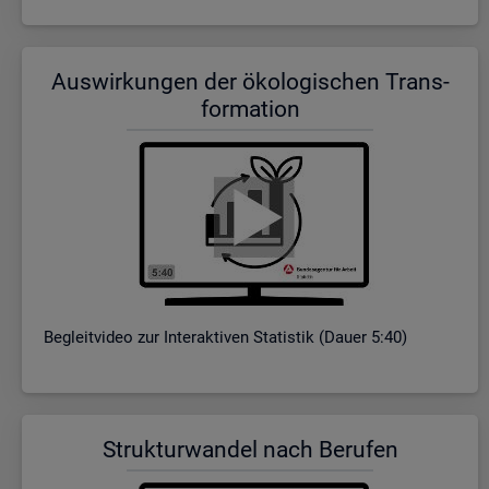
Aus­wir­kun­gen der öko­lo­gi­schen Trans­
for­ma­ti­on
Be­gleit­vi­deo zur In­ter­ak­ti­ven Sta­tis­tik (Dauer 5:40)
Struk­tur­wan­del nach Be­ru­fen