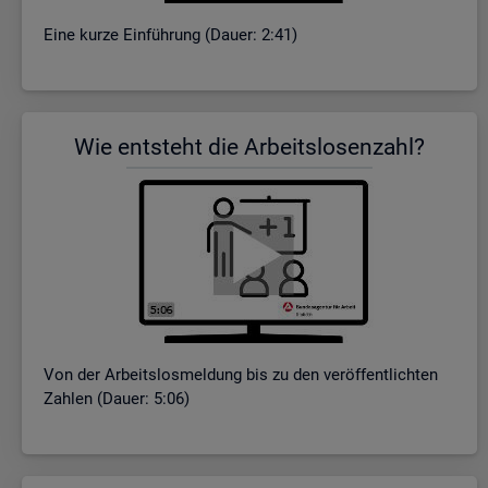
Eine kurze Ein­füh­rung (Dauer: 2:41)
Wie ent­steht die Ar­beits­lo­sen­zahl?
Von der Ar­beits­los­mel­dung bis zu den ver­öf­fent­lich­ten
Zah­len (Dauer: 5:06)