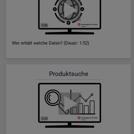
Wer er­hält wel­che Daten? (Dauer: 1:52)
Pro­dukt­su­che