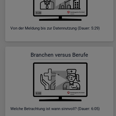
Von der Mel­dung bis zur Da­ten­nut­zung (Dauer: 5:29)
Bran­chen ver­sus Be­ru­fe
Wel­che Be­trach­tung ist wann sinn­voll? (Dauer: 6:05)