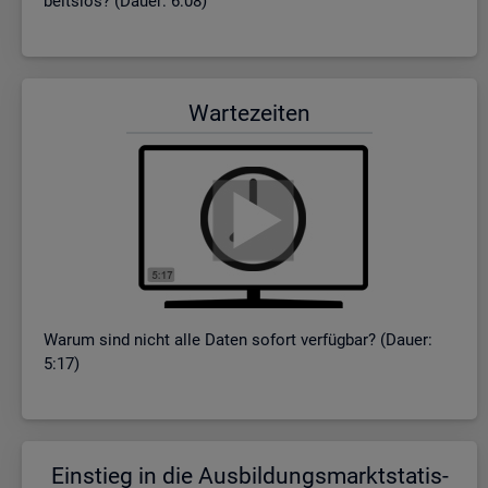
beits­los? (Dauer: 6:08)
War­te­zei­ten
Warum sind nicht alle Daten so­fort ver­füg­bar? (Dauer:
5:17)
Ein­stieg in die Aus­bil­dungs­markt­sta­tis­