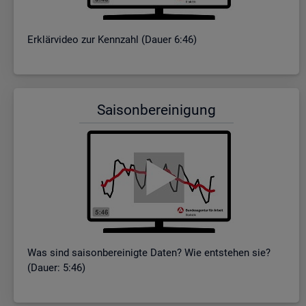
Er­klär­vi­deo zur Kenn­zahl (Dauer 6:46)
Sai­son­be­rei­ni­gung
Was sind sai­son­be­rei­nig­te Daten? Wie ent­ste­hen sie?
(Dauer: 5:46)