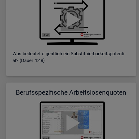
Was be­deu­tet ei­gent­lich ein Sub­sti­tu­ier­bar­keits­po­ten­ti­
al? (Dauer 4:48)
Be­rufs­spe­zi­fi­sche Ar­beits­lo­sen­quo­ten