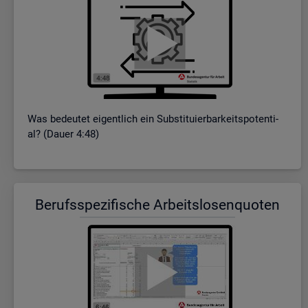
Was be­deu­tet ei­gent­lich ein Sub­sti­tu­ier­bar­keits­po­ten­ti­
al? (Dauer 4:48)
Be­rufs­spe­zi­fi­sche Ar­beits­lo­sen­quo­ten