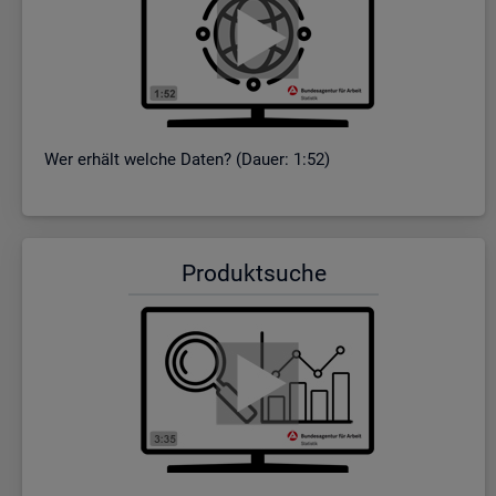
Wer er­hält wel­che Daten? (Dauer: 1:52)
Pro­dukt­su­che