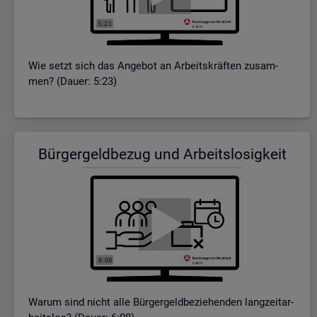
Wie setzt sich das An­ge­bot an Ar­beits­kräf­ten zu­sam­
men? (Dauer: 5:23)
Bür­ger­geld­be­zug und Ar­beits­lo­sig­keit
Warum sind nicht alle Bür­ger­geld­be­zie­hen­den lang­zeit­ar­