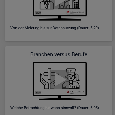
Von der Mel­dung bis zur Da­ten­nut­zung (Dauer: 5:29)
Bran­chen ver­sus Be­ru­fe
Wel­che Be­trach­tung ist wann sinn­voll? (Dauer: 6:05)