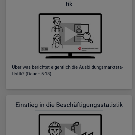
tik
Über was be­rich­tet ei­gent­lich die Aus­bil­dungs­markt­sta­
tis­tik? (Dauer: 5:18)
Ein­stieg in die Be­schäf­ti­gungs­sta­tis­tik