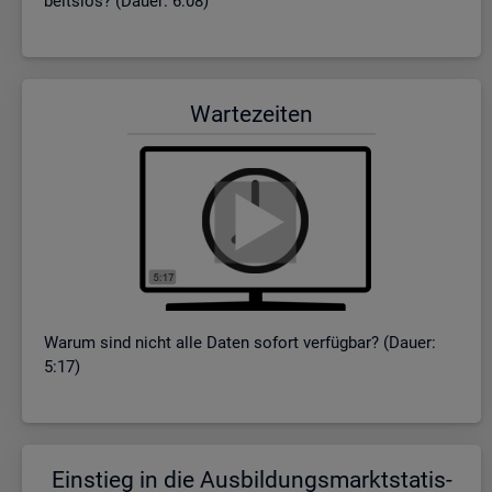
beits­los? (Dauer: 6:08)
War­te­zei­ten
Warum sind nicht alle Daten so­fort ver­füg­bar? (Dauer:
5:17)
Ein­stieg in die Aus­bil­dungs­markt­sta­tis­