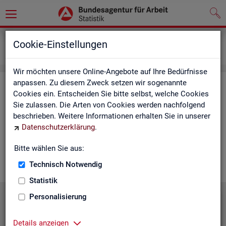
Grundlagen
Lernmaterialien
Cookie-Einstellungen
Mediathek
Wir möchten unsere Online-Angebote auf Ihre Bedürfnisse
anpassen. Zu diesem Zweck setzen wir sogenannte
Me­dia­thek
Cookies ein. Entscheiden Sie bitte selbst, welche Cookies
Sie zulassen. Die Arten von Cookies werden nachfolgend
In der Me­dia­thek fin­den Sie leicht ver­ständ­li­che Kurz­vi­de­os
beschrieben. Weitere Informationen erhalten Sie in unserer
zu zen­tra­len The­men der Sta­tis­tik der BA. Wir er­gän­zen unser
Datenschutzerklärung
.
Vi­deo­an­ge­bot nach und nach. Wün­schen Sie sich ein Video
zu einem be­stimm­ten Thema? Dann kon­tak­tie­ren Sie
uns
Bitte wählen Sie aus:
gern.
Technisch Notwendig
Statistik
Personalisierung
Die Sta­tis­tik der BA stellt sich vor
Details anzeigen