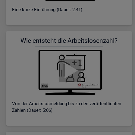
Eine kurze Ein­füh­rung (Dauer: 2:41)
Wie ent­steht die Ar­beits­lo­sen­zahl?
Von der Ar­beits­los­mel­dung bis zu den ver­öf­fent­lich­ten
Zah­len (Dauer: 5:06)