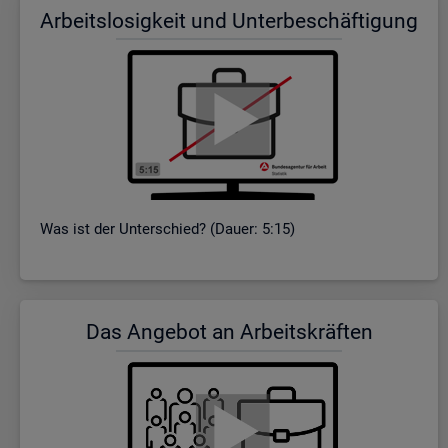
Ar­beits­lo­sig­keit und Un­ter­be­schäf­ti­gung
Was ist der Un­ter­schied? (Dauer: 5:15)
Das An­ge­bot an Ar­beits­kräf­ten