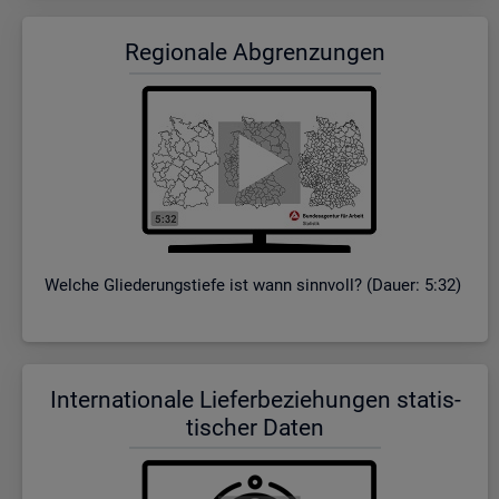
Re­gio­na­le Ab­gren­zun­gen
Wel­che Glie­de­rungs­tie­fe ist wann sinn­voll? (Dauer: 5:32)
In­ter­na­tio­na­le Lie­fer­be­zie­hun­gen sta­tis­
ti­scher Daten