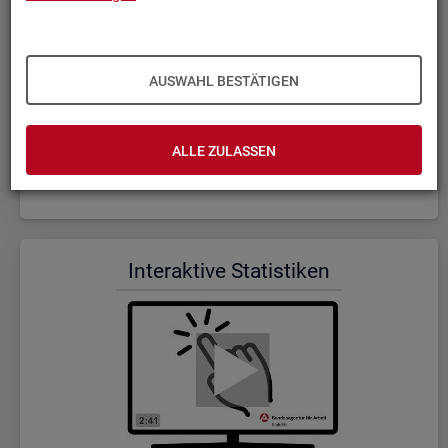
AUSWAHL BESTÄTIGEN
ALLE ZULASSEN
Wer wir sind und was wir ma­chen (Dauer: 5:23)
In­ter­ak­ti­ve Sta­tis­ti­ken