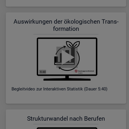
Aus­wir­kun­gen der öko­lo­gi­schen Trans­
for­ma­ti­on
Be­gleit­vi­deo zur In­ter­ak­ti­ven Sta­tis­tik (Dauer 5:40)
Struk­tur­wan­del nach Be­ru­fen