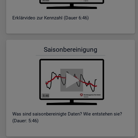
Er­klär­vi­deo zur Kenn­zahl (Dauer 6:46)
Sai­son­be­rei­ni­gung
Was sind sai­son­be­rei­nig­te Daten? Wie ent­ste­hen sie?
(Dauer: 5:46)