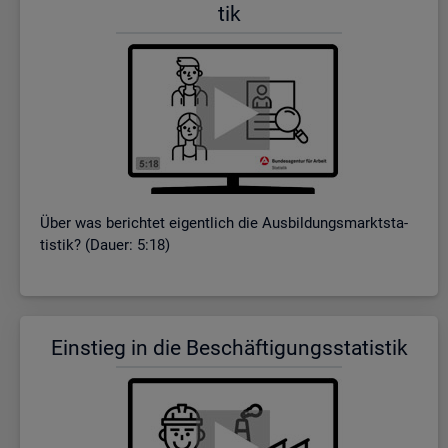
tik
Über was be­rich­tet ei­gent­lich die Aus­bil­dungs­markt­sta­
tis­tik? (Dauer: 5:18)
Ein­stieg in die Be­schäf­ti­gungs­sta­tis­tik