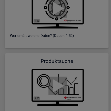
Wer er­hält wel­che Daten? (Dauer: 1:52)
Pro­dukt­su­che