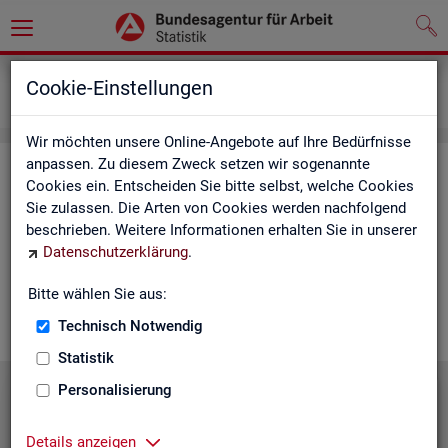
Grundlagen
Lernmaterialien
Cookie-Einstellungen
Mediathek
Wir möchten unsere Online-Angebote auf Ihre Bedürfnisse
anpassen. Zu diesem Zweck setzen wir sogenannte
Me­dia­thek
Cookies ein. Entscheiden Sie bitte selbst, welche Cookies
Sie zulassen. Die Arten von Cookies werden nachfolgend
In der Me­dia­thek fin­den Sie leicht ver­ständ­li­che Kurz­vi­de­os
beschrieben. Weitere Informationen erhalten Sie in unserer
zu zen­tra­len The­men der Sta­tis­tik der BA. Wir er­gän­zen unser
Datenschutzerklärung
.
Vi­deo­an­ge­bot nach und nach. Wün­schen Sie sich ein Video
zu einem be­stimm­ten Thema? Dann kon­tak­tie­ren Sie
uns
Bitte wählen Sie aus:
gern.
Technisch Notwendig
Statistik
Personalisierung
Die Sta­tis­tik der BA stellt sich vor
Details anzeigen