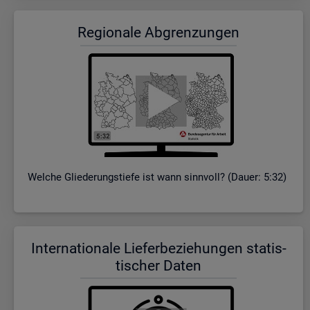
Re­gio­na­le Ab­gren­zun­gen
Wel­che Glie­de­rungs­tie­fe ist wann sinn­voll? (Dauer: 5:32)
In­ter­na­tio­na­le Lie­fer­be­zie­hun­gen sta­tis­
ti­scher Daten