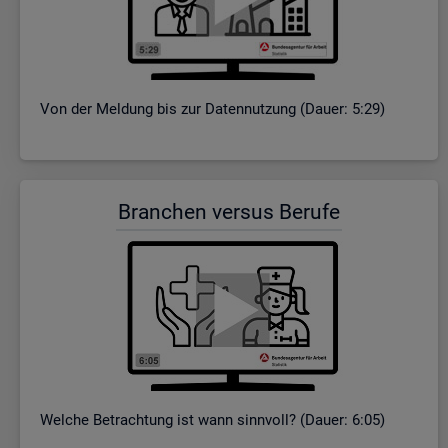
Von der Mel­dung bis zur Da­ten­nut­zung (Dauer: 5:29)
Bran­chen ver­sus Be­ru­fe
Wel­che Be­trach­tung ist wann sinn­voll? (Dauer: 6:05)