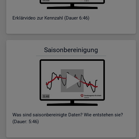
Er­klär­vi­deo zur Kenn­zahl (Dauer 6:46)
Sai­son­be­rei­ni­gung
Was sind sai­son­be­rei­nig­te Daten? Wie ent­ste­hen sie?
(Dauer: 5:46)