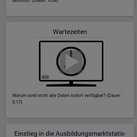
beits­los? (Dauer: 6:08)
War­te­zei­ten
Warum sind nicht alle Daten so­fort ver­füg­bar? (Dauer:
5:17)
Ein­stieg in die Aus­bil­dungs­markt­sta­tis­