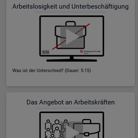
Ar­beits­lo­sig­keit und Un­ter­be­schäf­ti­gung
Was ist der Un­ter­schied? (Dauer: 5:15)
Das An­ge­bot an Ar­beits­kräf­ten