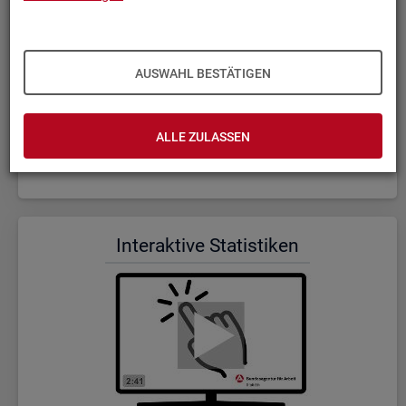
AUSWAHL BESTÄTIGEN
ALLE ZULASSEN
Wer wir sind und was wir ma­chen (Dauer: 5:23)
In­ter­ak­ti­ve Sta­tis­ti­ken