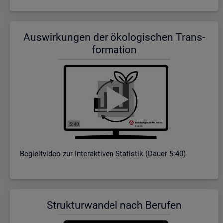
Aus­wir­kun­gen der öko­lo­gi­schen Trans­
for­ma­ti­on
Be­gleit­vi­deo zur In­ter­ak­ti­ven Sta­tis­tik (Dauer 5:40)
Struk­tur­wan­del nach Be­ru­fen