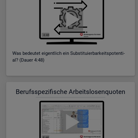
Was be­deu­tet ei­gent­lich ein Sub­sti­tu­ier­bar­keits­po­ten­ti­
al? (Dauer 4:48)
Be­rufs­spe­zi­fi­sche Ar­beits­lo­sen­quo­ten