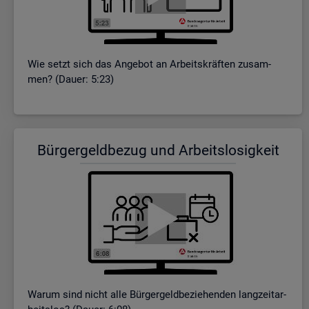
Wie setzt sich das An­ge­bot an Ar­beits­kräf­ten zu­sam­
men? (Dauer: 5:23)
Bür­ger­geld­be­zug und Ar­beits­lo­sig­keit
Warum sind nicht alle Bür­ger­geld­be­zie­hen­den lang­zeit­ar­