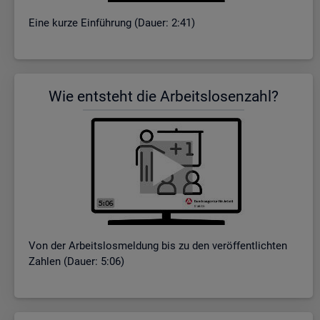
Eine kurze Ein­füh­rung (Dauer: 2:41)
Wie ent­steht die Ar­beits­lo­sen­zahl?
Von der Ar­beits­los­mel­dung bis zu den ver­öf­fent­lich­ten
Zah­len (Dauer: 5:06)