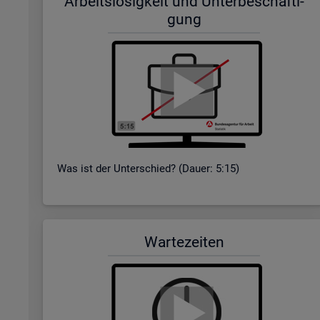
Ar­beits­lo­sig­keit und Un­ter­be­schäf­ti­
gung
Was ist der Un­ter­schied? (Dauer: 5:15)
War­te­zei­ten