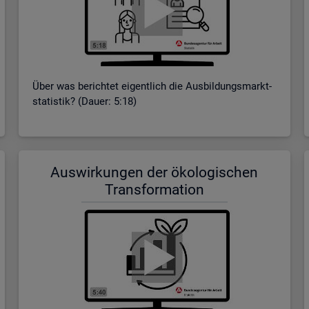
Über was be­rich­tet ei­gent­lich die Aus­bil­dungs­markt­
sta­tis­tik? (Dauer: 5:18)
Aus­wir­kun­gen der öko­lo­gi­schen
Trans­for­ma­ti­on