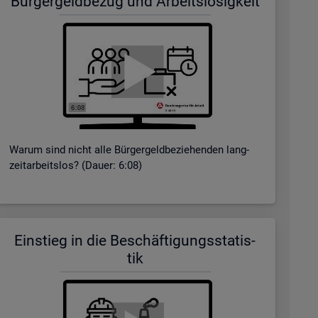
Bür­ger­geld­be­zug und Ar­beits­lo­sig­keit
Warum sind nicht alle Bür­ger­geld­be­zie­hen­den lang­
zeit­ar­beits­los? (Dauer: 6:08)
Ein­stieg in die Be­schäf­ti­gungs­sta­tis­
tik