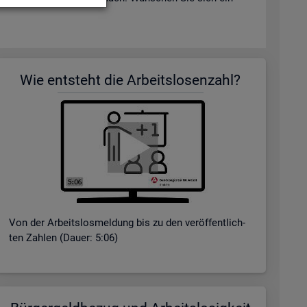
Wie ent­steht die Ar­beits­lo­sen­zahl?
Von der Ar­beits­los­mel­dung bis zu den ver­öf­fent­lich­
ten Zah­len (Dauer: 5:06)