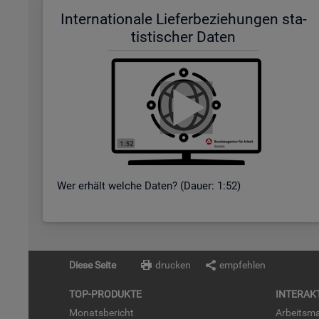
In­ter­na­tio­na­le Lie­fer­be­zie­hun­gen sta­
tis­ti­scher Daten
Wer er­hält wel­che Daten? (Dauer: 1:52)
Diese Seite
drucken
empfehlen
TOP-PRO­DUK­TE
IN­TER­AK­
Mo­nats­be­richt
Ar­beits­ma