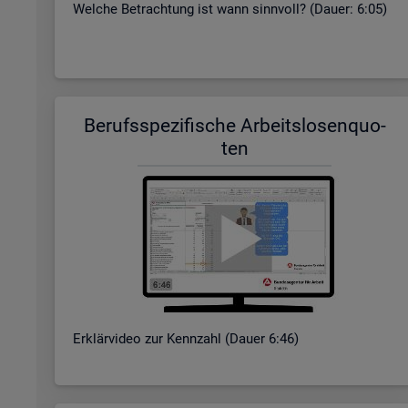
Wel­che Be­trach­tung ist wann sinn­voll? (Dauer: 6:05)
Be­rufs­spe­zi­fi­sche Ar­beits­lo­sen­quo­
ten
Er­klär­vi­deo zur Kenn­zahl (Dauer 6:46)