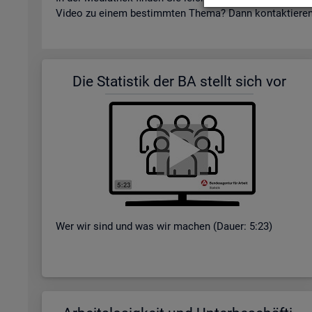
Video zu einem be­stimm­ten Thema? Dann kon­tak­tie­re
Die Sta­tis­tik der BA stellt sich vor
Wer wir sind und was wir ma­chen (Dauer: 5:23)