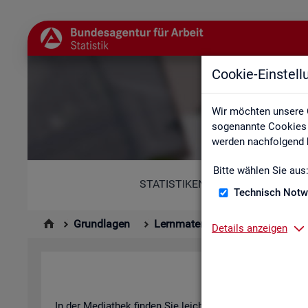
Cookie-Einstel
Wir möchten unsere 
sogenannte Cookies e
werden nachfolgend b
Bitte wählen Sie aus
STATISTIKEN
Technisch Notw
Grundlagen
Lernmaterialien
Mediathek
Details anzeigen
In der Me­dia­thek fin­den Sie leicht ver­ständ­li­che Kurz­