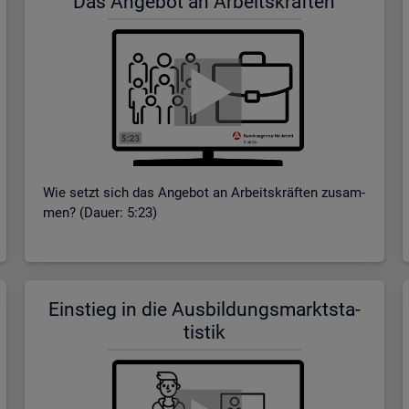
Das An­ge­bot an Ar­beits­kräf­ten
Wie setzt sich das An­ge­bot an Ar­beits­kräf­ten zu­sam­
men? (Dauer: 5:23)
Ein­stieg in die Aus­bil­dungs­markt­sta­
tis­tik