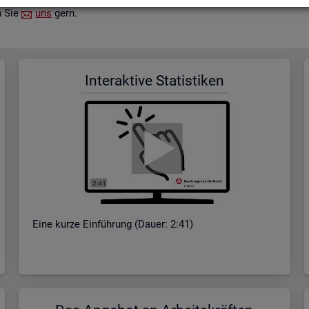
n Sie
uns
gern.
In­ter­ak­ti­ve Sta­tis­ti­ken
Eine kurze Ein­füh­rung (Dauer: 2:41)