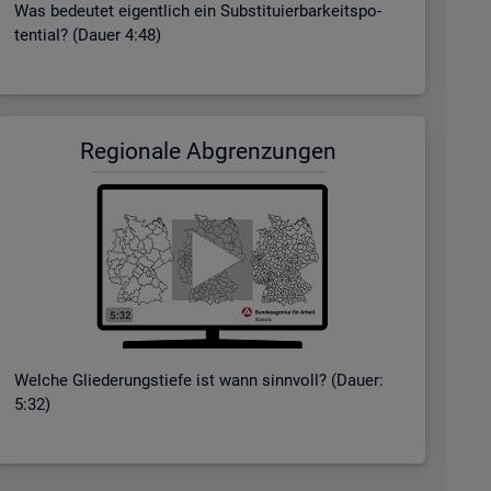
Was be­deu­tet ei­gent­lich ein Sub­sti­tu­ier­bar­keits­po­
ten­ti­al? (Dauer 4:48)
Re­gio­na­le Ab­gren­zun­gen
Wel­che Glie­de­rungs­tie­fe ist wann sinn­voll? (Dauer:
5:32)