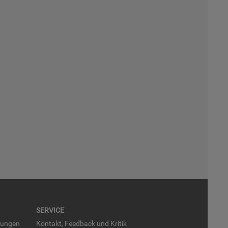
SER­VICE
run­gen
Kon­takt, Feed­back und Kri­tik