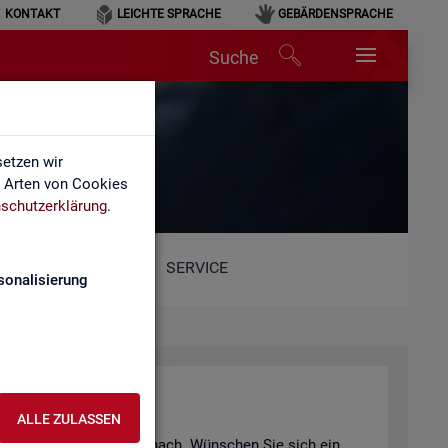
KONTAKT
LEICHTE SPRACHE
GEBÄRDENSPRACHE
Suche
etzen wir
e Arten von Cookies
schutzerklärung
.
SERVICE
sonalisierung
ALLE ZULASSEN
er Vi­deo­an­ge­bot nach und nach. Wün­schen Sie sich ein