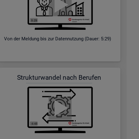
Von der Mel­dung bis zur Da­ten­nut­zung (Dauer: 5:29)
Struk­tur­wan­del nach Be­ru­fen