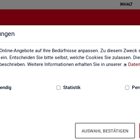
INHALT
lungen
Mediathek
Online-Angebote auf Ihre Bedürfnisse anpassen. Zu diesem Zweck s
in. Entscheiden Sie bitte selbst, welche Cookies Sie zulassen. Di
eschrieben. Weitere Informationen erhalten Sie in unserer
Daten
:
GRUNDLAGEN
endig
Statistik
Per
Me­dia­thek
AUSWAHL BESTÄTIGEN
vi­de­os zu zen­tra­len The­men der Sta­tis­tik der BA. Wir er­gän­zen uns