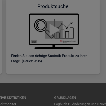
Pro­dukt­su­che
Fin­den Sie das rich­ti­ge Sta­tis­tik-Pro­dukt zu Ihrer
Frage. (Dauer: 3:35)
TI­VE STA­TIS­TI­KEN
GRUND­LA­GEN
rkt­mo­ni­tor
Log­buch zu Än­de­run­gen und Neue­