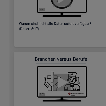
Warum sind nicht alle Daten so­fort ver­füg­bar?
(Dauer: 5:17)
Bran­chen ver­sus Be­ru­fe