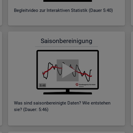
Be­gleit­vi­deo zur In­ter­ak­ti­ven Sta­tis­tik (Dauer 5:40)
Sai­son­be­rei­ni­gung
Was sind sai­son­be­rei­nig­te Daten? Wie ent­ste­hen
sie? (Dauer: 5:46)